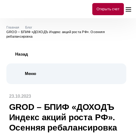
Открыть счет
Главная
Блог
GROD – БПИФ «ДОХОДЪ Индекс акций роста РФ». Осенняя
ребалансировка
Назад
Меню
Все публикации
299
23.10.2023
История
10
GROD – БПИФ «ДОХОДЪ
Инструменты аналитики
78
Индекс акций роста РФ».
Библиотека инвестора
101
Осенняя ребалансировка
Акции
54