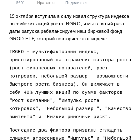
5601
Нравится
Поделиться
Облигации
80
19 октября вступила в силу новая структура индекса
Налоги
3
российских акций роста IRGRO, и мы в пятый раз с
Фонды с целевой датой
30
даты запуска ребалансируем наш биржевой фонд
GROD ETF, который повторяет этот индекс.
Детский портфель
15
ЗПИФ
6
IRGRO – мультифакторный индекс,
ориентированный на отражение фактора роста
(рост финансовых показателей, рост
котировок, небольшой размер – возможности
быстрого роста бизнеса). Он включает в
себя 40% лучших акций по сумме факторов
"Рост компании", "Импульс роста
котировок", "Небольшой размер ", "Качество
эмитента" и "Низкий рыночный риск".
Последние два фактора призваны сгладить
слишком агрессивные "Импульс" и "Небольшой