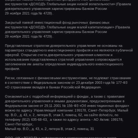
инструментов
«ДОХОДЪ Глобальные акции низкой волатильности»
(Правила
доверительного управления зарегистрированы Банком России
29 ноября 2021 года
№ 4728).
Закрытый паевой инвестиционный фонд рыночных финансовых
инструментов
«ДОХОДЪ Глобальные акции малой капитализации»
(Правила
доверительного управления зарегистрированы Банком России
29 ноября 2021 года
№ 4729).
Представленные стратегии доверительного управления не основаны на
параметрах стандартного инвестиционного профиля и не являются публичной
офертой. Открытие счета доверительного управления клиентом и
использование представленных стратегий управления сопровождается
заполнением им анкеты определения индивидуального инвестиционного
профиля.
Риски, связанные с финансовыми инструментами, не подлежат страхованию
в соответствии с Федеральным законом от 23 декабря 2003 года № 177-ФЗ
«О страховании вкладов в банках Российской Федерации».
Ознакомиться с подробной информацией о фондах, а также с правилами
доверительного управления и иными документами, предусмотренными в
Федеральном законе от 29.11.2001 № 156-ФЗ «Об инвестиционных фондах»
можно по адресу Управляющей компании: 199178, Санкт-Петербург, Малый
пр. В.О., д. 43, к. 2, литера В, этаж 3, помещ. 62, на сайте dohod.ru, по
телефону (812) 635-68-63, а также по адресу агента - АО Актив: 199178,
Санкт-Петербург,
Малый пр. В.О., д. 43, к. 2, литера В, этаж 2, помещ. 31