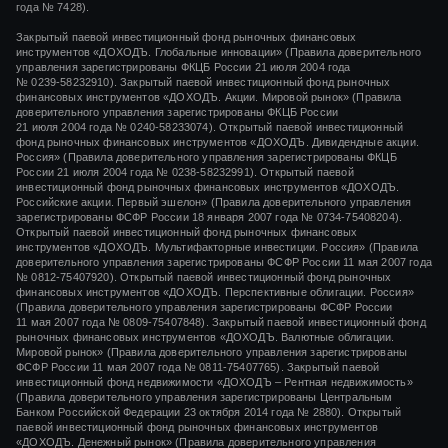
года № 7428).
Закрытый паевой инвестиционный фонд рыночных финансовых
инструментов «
ДОХОДЪ. Глобальные инновации»
(Правила доверительного
управления зарегистрированы ФКЦБ России
21 июля 2004 года
№ 0239-58232910).
Закрытый паевой инвестиционный фонд рыночных
финансовых инструментов «ДОХОДЪ. Акции. Мировой рынок» (Правила
доверительного управления зарегистрированы ФКЦБ России
21 июля 2004 года
№ 0240-58233074).
Открытый паевой инвестиционный
фонд рыночных финансовых инструментов «ДОХОДЪ. Дивидендные акции.
Россия» (Правила доверительного управления зарегистрированы ФКЦБ
России
21 июля 2004 года
№ 0238-58232991).
Открытый паевой
инвестиционный фонд рыночных финансовых инструментов «ДОХОДЪ.
Российские акции. Первый эшелон» (Правила доверительного управления
зарегистрированы ФСФР России
18 января 2007 года
№ 0734-75408204).
Открытый паевой инвестиционный фонд рыночных финансовых
инструментов «ДОХОДЪ. Мультифакторные инвестиции. Россия» (Правила
доверительного управления зарегистрированы ФСФР России
11 мая 2007 года
№ 0812-75407920).
Открытый паевой инвестиционный фонд рыночных
финансовых инструментов «ДОХОДЪ. Перспективные облигации. Россия»
(Правила доверительного управления зарегистрированы ФСФР России
11 мая 2007 года
№ 0809-75407848).
Закрытый паевой инвестиционный фонд
рыночных финансовых инструментов «ДОХОДЪ. Валютные облигации.
Мировой рынок» (Правила доверительного управления зарегистрированы
ФСФР России
11 мая 2007 года
№ 0811-75407765).
Закрытый паевой
инвестиционный фонд недвижимости «ДОХОДЪ – Рентная недвижимость»
(Правила доверительного управления зарегистрированы Центральным
Банком Российской Федерации
23 октября 2014 года
№ 2880).
Открытый
паевой инвестиционный фонд рыночных финансовых инструментов
«ДОХОДЪ. Денежный рынок»
(Правила доверительного управления