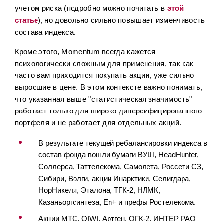
учетом риска (подробно можно почитать в
этой
статье
), но довольно сильно повышает изменчивость
состава индекса.
Кроме этого, Momentum всегда кажется
психологически сложным для применения, так как
часто вам приходится покупать акции, уже сильно
выросшие в цене. В этом контексте важно понимать,
что указанная выше "статистическая значимость"
работает только для широко диверсифицированного
портфеля и не работает для отдельных акций.
В результате текущей ребалансировки индекса в
состав фонда вошли бумаги ВУШ, HeadHunter,
Соллерса, Таттелекома, Самолета, Россети СЗ,
Сибири, Волги, акции Инарктики, Селигдара,
НорНикеля, Эталона, ТГК-2, НЛМК,
Казаньоргсинтеза, En+ и префы Ростелекома.
Акции МТС, QIWI, Артген, ОГК-2, ИНТЕР РАО