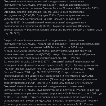
Открытый паевой инвестиционный фонд рыночных финансовых
инструментов «ДОХОДЪ. Будущее 2035» (Правила доверительного
управления зарегистрированы Банком России 22 января 2024 года № 5982).
Открытый паевой инвестиционный фонд рыночных финансовых
инструментов «ДОХОДЪ. Будущее 2030» (Правила доверительного
управления зарегистрированы Банком России 22 января 2024
года № 5985). Открытый паевой инвестиционный фонд рыночных
финансовых инструментов «ДОХОДЪ. Биржевая копилка» (Правила
доверительного управления зарегистрированы Банком России 17 ноября 2025
года № 7428).
Закрытый паевой инвестиционный фонд рыночных финансовых
инструментов «
ДОХОДЪ. Глобальные инновации»
(Правила доверительного
управления зарегистрированы ФКЦБ России
21 июля 2004 года
№ 0239-58232910).
Закрытый паевой инвестиционный фонд рыночных
финансовых инструментов «ДОХОДЪ. Акции. Мировой рынок» (Правила
доверительного управления зарегистрированы ФКЦБ России
21 июля 2004 года
№ 0240-58233074).
Открытый паевой инвестиционный
фонд рыночных финансовых инструментов «ДОХОДЪ. Дивидендные акции.
Россия» (Правила доверительного управления зарегистрированы ФКЦБ
России
21 июля 2004 года
№ 0238-58232991).
Открытый паевой
инвестиционный фонд рыночных финансовых инструментов «ДОХОДЪ.
Российские акции. Первый эшелон» (Правила доверительного управления
зарегистрированы ФСФР России
18 января 2007 года
№ 0734-75408204).
Открытый паевой инвестиционный фонд рыночных финансовых
инструментов «ДОХОДЪ. Мультифакторные инвестиции. Россия» (Правила
доверительного управления зарегистрированы ФСФР России
11 мая 2007 года
№ 0812-75407920).
Открытый паевой инвестиционный фонд рыночных
финансовых инструментов «ДОХОДЪ. Перспективные облигации. Россия»
(Правила доверительного управления зарегистрированы ФСФР России