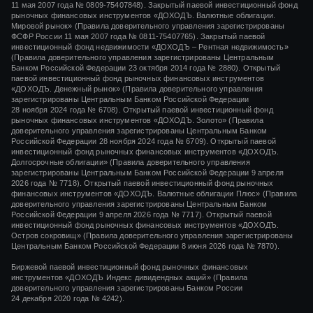
11 мая 2007 года
№ 0809-75407848).
Закрытый паевой инвестиционный фонд
рыночных финансовых инструментов «ДОХОДЪ. Валютные облигации.
Мировой рынок» (Правила доверительного управления зарегистрированы
ФСФР России
11 мая 2007 года
№ 0811-75407765).
Закрытый паевой
инвестиционный фонд недвижимости «ДОХОДЪ – Рентная недвижимость»
(Правила доверительного управления зарегистрированы Центральным
Банком Российской Федерации
23 октября 2014 года
№ 2880).
Открытый
паевой инвестиционный фонд рыночных финансовых инструментов
«ДОХОДЪ. Денежный рынок»
(Правила доверительного управления
зарегистрированы Центральным Банком Российской Федерации
28 ноября 2024 года
№ 6708).
Открытый паевой инвестиционный фонд
рыночных финансовых инструментов
«ДОХОДЪ. Золото»
(Правила
доверительного управления зарегистрированы Центральным Банком
Российской Федерации
28 ноября 2024 года
№ 6709). Открытый паевой
инвестиционный фонд рыночных финансовых инструментов «ДОХОДЪ.
Долгосрочные облигации» (Правила доверительного управления
зарегистрированы Центральным Банком Российской Федерации 9 апреля
2026 года № 7718). Открытый паевой инвестиционный фонд рыночных
финансовых инструментов «ДОХОДЪ. Валютные облигации Плюс» (Правила
доверительного управления зарегистрированы Центральным Банком
Российской Федерации 9 апреля 2026 года № 7717). Открытый паевой
инвестиционный фонд рыночных финансовых инструментов «ДОХОДЪ.
Остров сокровищ» (Правила доверительного управления зарегистрированы
Центральным Банком Российской Федерации 8 июня 2026 года № 7870).
Биржевой паевой инвестиционный фонд рыночных финансовых
инструментов
«ДОХОДЪ Индекс дивидендных акций»
(Правила
доверительного управления зарегистрированы Банком России
24 декабря 2020 года
№ 4242)
.