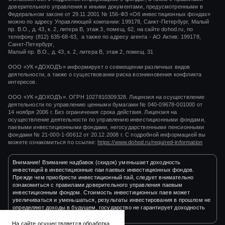
доверительного управления и иными документами, предусмотренными в
Федеральном законе от 29.11.2001 № 156-ФЗ «Об инвестиционных фондах»
можно по адресу Управляющей компании: 199178, Санкт-Петербург, Малый
пр. В.О., д. 43, к. 2, литера В, этаж 3, помещ. 62, на сайте dohod.ru, по
телефону (812) 635-68-63, а также по адресу агента - АО Актив: 199178,
Санкт-Петербург,
Малый пр. В.О., д. 43, к. 2, литера В, этаж 2, помещ. 31
ООО «УК «ДОХОДЪ» информирует о совмещении различных видов
деятельности, а также о существовании риска возникновения конфликта
интересов.
ООО «УК «ДОХОДЪ». ОГРН 1027810309328. Лицензия на осуществление
деятельности по управлению ценными бумагами
№ 040-09678-001000
от
14 ноября 2006 г.
Без ограничения срока действия. Лицензия на
осуществление деятельности по управлению инвестиционными фондами,
паевыми инвестиционными фондами, негосударственными пенсионными
фондами
№ 21-000-1-00612
от
20.12.2008 г.
С подробной информацией вы
можете ознакомиться по ссылке:
https://www.dohod.ru/required-information
Внимание! Взимание надбавок (скидок) уменьшает доходность
инвестиций в инвестиционные паи паевых инвестиционных фондов.
Прежде чем приобрести инвестиционный пай, следует внимательно
ознакомиться с правилами доверительного управления паевым
инвестиционным фондом. Стоимость инвестиционных паев может
увеличиваться и уменьшаться, результаты инвестирования в прошлом не
определяют доходы в будущем, государство не гарантирует доходность
инвестиций в инвестиционные фонды.
На сайте осуществляется обработка