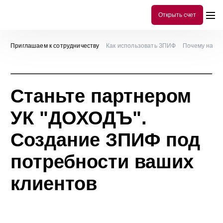
Открыть счет
Приглашаем к сотрудничеству
Как использовать ЗПИФ
Почему нам м
Станьте партнером
УК "ДОХОДЪ".
Создание ЗПИФ под
потребности ваших
клиентов