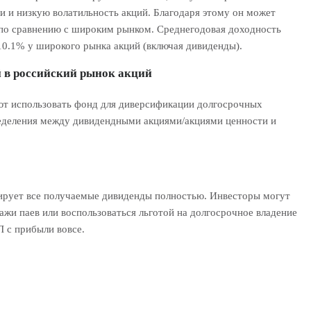
и и низкую волатильность акций. Благодаря этому он может
 по сравнению с широким рынком. Среднегодовая доходность
10.1% у широкого рынка акций (включая дивиденды).
 в российский рынок акций
яют использовать фонд для диверсификации долгосрочных
пределения между дивидендными акциями/акциями ценности и
тирует все получаемые дивиденды полностью. Инвесторы могут
жи паев или воспользоваться льготой на долгосрочное владение
Л с прибыли вовсе.