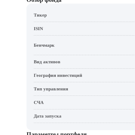
Тикер
ISIN
Бенчмарк
Вид активов
География инвестиций
Тип управления
СЧА
Дата запуска
Параметры портфеля