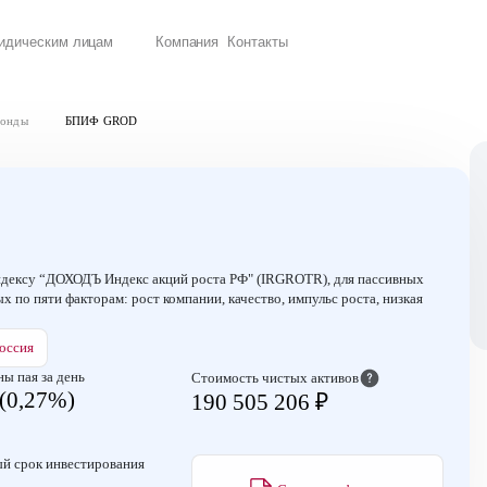
идическим лицам
Компания
Контакты
е размещения акций
одов, конфиденциальность
гов, наследование капитала
вление им на ваших условиях
Портфель акций и депозитарных расписок российских компаний с высоким уровнем доходности
Портфель акций российских компаний, отражающий высокий уровень роста выручки и прибыли
Полезные статьи для инвесторов, советы от экспертов, обзоры новых продуктов
Предстоящие мероприятия и архив прошедших событий
Финансовое з
Чего хотят
фонды
БПИФ GROD
ндексу “ДОХОДЪ Индекс акций роста РФ" (IRGROTR), для пассивных
 по пяти факторам: рост компании, качество, импульс роста, низкая
оссия
ы пая за день
Стоимость чистых активов
 (0,27%)
190 505 206 ₽
й срок инвестирования