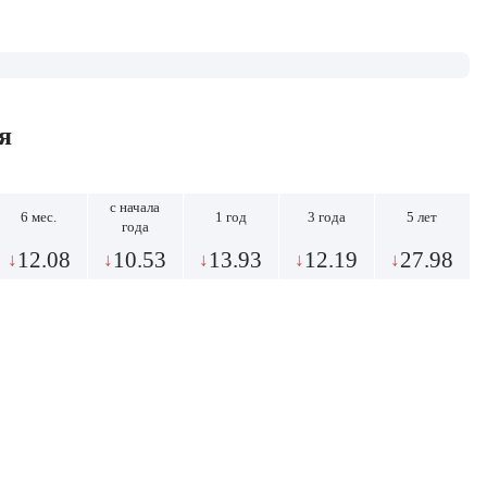
я
с начала
6 мес.
1 год
3 года
5 лет
года
12.08
10.53
13.93
12.19
27.98
↓
↓
↓
↓
↓