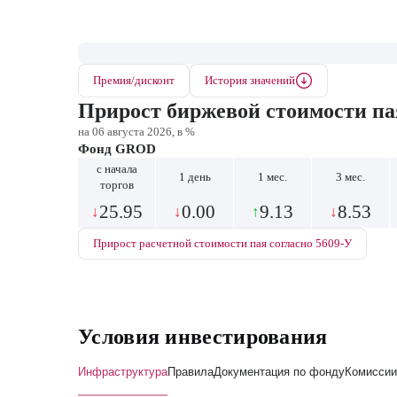
Премия/дисконт
История значений
Прирост биржевой стоимости па
на 06 августа 2026, в %
Фонд GROD
с начала
1 день
1 мес.
3 мес.
торгов
25.95
0.00
9.13
8.53
↓
↓
↑
↓
Прирост расчетной стоимости пая согласно 5609-У
Условия инвестирования
Инфраструктура
Правила
Документация по фонду
Комиссии