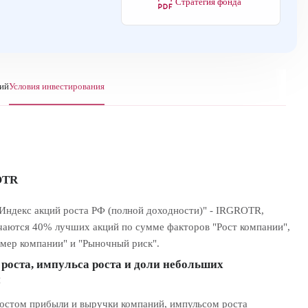
Стратегия фонда
ний
Условия инвестирования
OTR
Индекс акций роста РФ (полной доходности)" - IRGROTR,
чаются 40% лучших акций по сумме факторов "Рост компании",
змер компании" и "Рыночный риск".
роста, импульса роста и доли небольших
й
остом прибыли и выручки компаний, импульсом роста