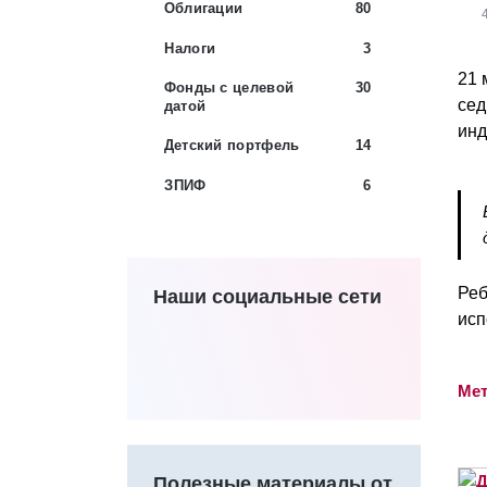
Облигации
80
Налоги
3
21 
Фонды с целевой
30
сед
датой
инд
Детский портфель
14
ЗПИФ
6
Реб
Наши социальные сети
исп
Мет
Полезные материалы от