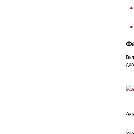
Ф
Вкл
диа
Акц
Уро