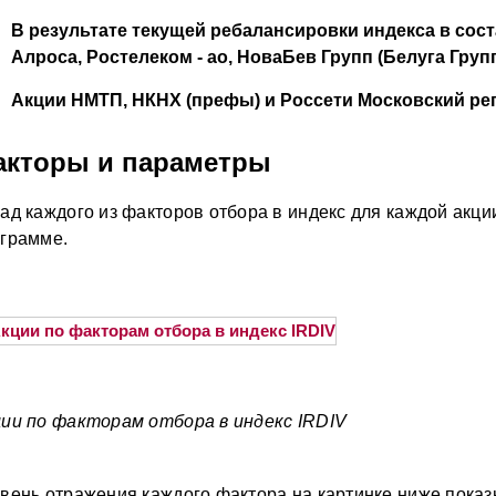
В результате текущей ребалансировки индекса в сос
Алроса, Ростелеком - ао, НоваБев Групп (Белуга Групп
Акции НМТП, НКНХ (префы) и Россети Московский ре
акторы и параметры
ад каждого из факторов отбора в индекс для каждой акц
грамме.
ии по факторам отбора в индекс IRDIV
вень отражения каждого фактора на картинке ниже показ