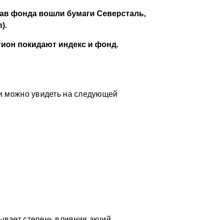
тав фонда вошли бумаги Северсталь,
).
гион покидают индекс и фонд.
ии можно увидеть на следующей
ывает степень влияния акций,