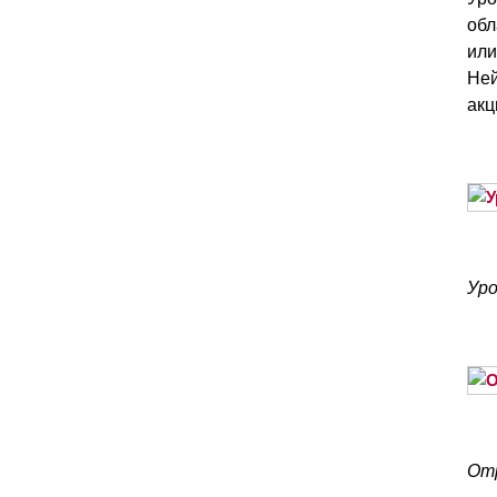
обл
или
Ней
акц
Уро
Отр