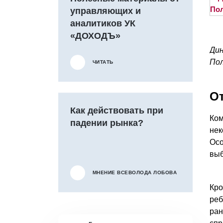
управляющих и
аналитиков УК
«ДОХОДЪ»
Дин
По
ЧИТАТЬ
О
Как действовать при
Ком
падении рынка?
нек
Осо
выб
МНЕНИЕ ВСЕВОЛОДА ЛОБОВА
Кро
реб
ран