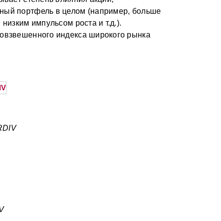
ный портфель в целом (например, больше
низким импульсом роста и т.д.).
новзвешенного индекса широкого рынка
RDIV
V