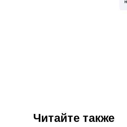
Н
У
г
з
н
и
П
с
и
э
о
Н
с
п
р
у
н
п
Читайте также
и