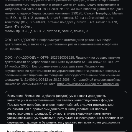
Ознакомиться с подробной информацией о фондах, а также с правилами
доверительного управления и иными документами, предусмотренными в
Федеральном законе от 29.11.2001 № 156-ФЗ «Об инвестиционных фондах»
можно по адресу Управляющей компании: 199178, Санкт-Петербург, Малый
пр. В.О., д. 43, к. 2, литера В, этаж 3, помещ. 62, на сайте dohod.ru, по
телефону (812) 635-68-63, а также по адресу агента - АО Актив: 199178,
Санкт-Петербург,
Малый пр. В.О., д. 43, к. 2, литера В, этаж 2, помещ. 31
ООО «УК «ДОХОДЪ» информирует о совмещении различных видов
деятельности, а также о существовании риска возникновения конфликта
интересов.
ООО «УК «ДОХОДЪ». ОГРН 1027810309328. Лицензия на осуществление
деятельности по управлению ценными бумагами
№ 040-09678-001000
от
14 ноября 2006 г.
Без ограничения срока действия. Лицензия на
осуществление деятельности по управлению инвестиционными фондами,
паевыми инвестиционными фондами, негосударственными пенсионными
фондами
№ 21-000-1-00612
от
20.12.2008 г.
С подробной информацией вы
можете ознакомиться по ссылке:
https://www.dohod.ru/required-information
Внимание! Взимание надбавок (скидок) уменьшает доходность
инвестиций в инвестиционные паи паевых инвестиционных фондов.
Прежде чем приобрести инвестиционный пай, следует внимательно
ознакомиться с правилами доверительного управления паевым
инвестиционным фондом. Стоимость инвестиционных паев может
увеличиваться и уменьшаться, результаты инвестирования в прошлом не
определяют доходы в будущем, государство не гарантирует доходность
инвестиций в инвестиционные фонды.
На сайте осуществляется обработка