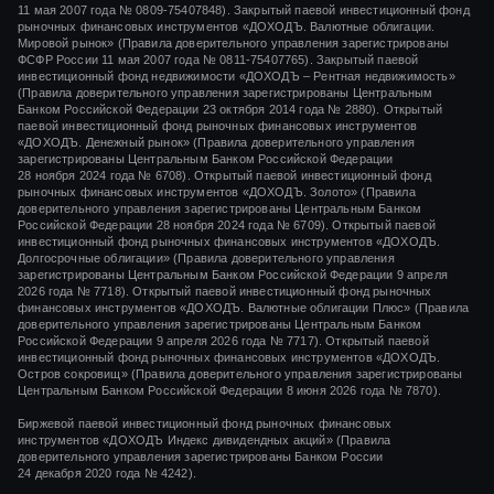
11 мая 2007 года
№ 0809-75407848).
Закрытый паевой инвестиционный фонд
рыночных финансовых инструментов «ДОХОДЪ. Валютные облигации.
Мировой рынок» (Правила доверительного управления зарегистрированы
ФСФР России
11 мая 2007 года
№ 0811-75407765).
Закрытый паевой
инвестиционный фонд недвижимости «ДОХОДЪ – Рентная недвижимость»
(Правила доверительного управления зарегистрированы Центральным
Банком Российской Федерации
23 октября 2014 года
№ 2880).
Открытый
паевой инвестиционный фонд рыночных финансовых инструментов
«ДОХОДЪ. Денежный рынок»
(Правила доверительного управления
зарегистрированы Центральным Банком Российской Федерации
28 ноября 2024 года
№ 6708).
Открытый паевой инвестиционный фонд
рыночных финансовых инструментов
«ДОХОДЪ. Золото»
(Правила
доверительного управления зарегистрированы Центральным Банком
Российской Федерации
28 ноября 2024 года
№ 6709). Открытый паевой
инвестиционный фонд рыночных финансовых инструментов «ДОХОДЪ.
Долгосрочные облигации» (Правила доверительного управления
зарегистрированы Центральным Банком Российской Федерации 9 апреля
2026 года № 7718). Открытый паевой инвестиционный фонд рыночных
финансовых инструментов «ДОХОДЪ. Валютные облигации Плюс» (Правила
доверительного управления зарегистрированы Центральным Банком
Российской Федерации 9 апреля 2026 года № 7717). Открытый паевой
инвестиционный фонд рыночных финансовых инструментов «ДОХОДЪ.
Остров сокровищ» (Правила доверительного управления зарегистрированы
Центральным Банком Российской Федерации 8 июня 2026 года № 7870).
Биржевой паевой инвестиционный фонд рыночных финансовых
инструментов
«ДОХОДЪ Индекс дивидендных акций»
(Правила
доверительного управления зарегистрированы Банком России
24 декабря 2020 года
№ 4242)
.