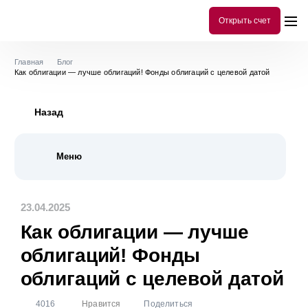
Открыть счет
Главная
Блог
Как облигации — лучше облигаций! Фонды облигаций с целевой датой
Назад
Меню
Все публикации
298
23.04.2025
История
10
Как облигации — лучше
Инструменты аналитики
78
облигаций! Фонды
Библиотека инвестора
101
облигаций с целевой датой
Акции
54
4016
Нравится
Поделиться