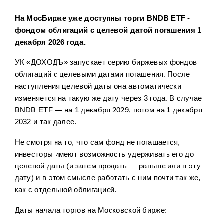
Облигации
80
На МосБирже уже доступны торги BNDB ETF -
Налоги
3
фондом облигаций с целевой датой погашения 1
Фонды с целевой датой
30
декабря 2026 года.
Детский портфель
14
УК «ДОХОДЪ» запускает серию биржевых фондов
облигаций с целевыми датами погашения. После
ЗПИФ
6
наступления целевой даты она автоматически
изменяется на такую же дату через 3 года. В случае
BNDB ETF — на 1 декабря 2029, потом на 1 декабря
2032 и так далее.
Не смотря на то, что сам фонд не погашается,
инвесторы имеют возможность удерживать его до
целевой даты (и затем продать — раньше или в эту
дату) и в этом смысле работать с ним почти так же,
как с отдельной облигацией.
Даты начала торгов на Московской бирже: