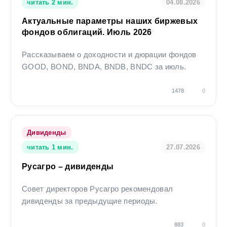
читать 2 мин.
04.08.2026
прошлом не определяют доходы в будущем, государство не
гарантирует доходность инвестиций в ценные бумаги. Компания
Актуальные параметры наших биржевых
предупреждает, что операции с ценными бумагами связаны с
фондов облигаций. Июль 2026
различными рисками и требуют соответствующих знаний и опыта.
Рассказываем о доходности и дюрации фондов
GOOD, BOND, BNDA, BNDB, BNDC за июль.
1478
0
Дивиденды
читать 1 мин.
27.07.2026
Русагро – дивиденды
Совет директоров Русагро рекомендовал
дивиденды за предыдущие периоды.
883
0