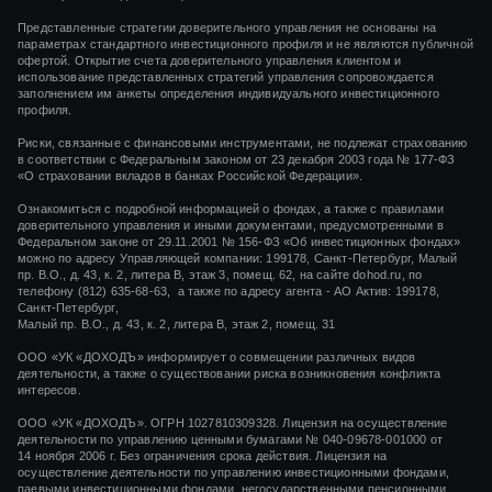
Представленные стратегии доверительного управления не основаны на
параметрах стандартного инвестиционного профиля и не являются публичной
офертой. Открытие счета доверительного управления клиентом и
использование представленных стратегий управления сопровождается
заполнением им анкеты определения индивидуального инвестиционного
профиля.
Риски, связанные с финансовыми инструментами, не подлежат страхованию
в соответствии с Федеральным законом от 23 декабря 2003 года № 177-ФЗ
«О страховании вкладов в банках Российской Федерации».
Ознакомиться с подробной информацией о фондах, а также с правилами
доверительного управления и иными документами, предусмотренными в
Федеральном законе от 29.11.2001 № 156-ФЗ «Об инвестиционных фондах»
можно по адресу Управляющей компании: 199178, Санкт-Петербург, Малый
пр. В.О., д. 43, к. 2, литера В, этаж 3, помещ. 62, на сайте dohod.ru, по
телефону (812) 635-68-63, а также по адресу агента - АО Актив: 199178,
Санкт-Петербург,
Малый пр. В.О., д. 43, к. 2, литера В, этаж 2, помещ. 31
ООО «УК «ДОХОДЪ» информирует о совмещении различных видов
деятельности, а также о существовании риска возникновения конфликта
интересов.
ООО «УК «ДОХОДЪ». ОГРН 1027810309328. Лицензия на осуществление
деятельности по управлению ценными бумагами
№ 040-09678-001000
от
14 ноября 2006 г.
Без ограничения срока действия. Лицензия на
осуществление деятельности по управлению инвестиционными фондами,
паевыми инвестиционными фондами, негосударственными пенсионными