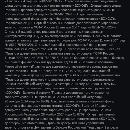
21 июля 2004 года
№ 0240-58233074).
Открытый паевой инвестиционный
фонд рыночных финансовых инструментов «ДОХОДЪ. Дивидендные акции.
Россия» (Правила доверительного управления зарегистрированы ФКЦБ
России
21 июля 2004 года
№ 0238-58232991).
Открытый паевой
инвестиционный фонд рыночных финансовых инструментов «ДОХОДЪ.
Российские акции. Первый эшелон» (Правила доверительного управления
зарегистрированы ФСФР России
18 января 2007 года
№ 0734-75408204).
Открытый паевой инвестиционный фонд рыночных финансовых
инструментов «ДОХОДЪ. Мультифакторные инвестиции. Россия» (Правила
доверительного управления зарегистрированы ФСФР России
11 мая 2007 года
№ 0812-75407920).
Открытый паевой инвестиционный фонд рыночных
финансовых инструментов «ДОХОДЪ. Перспективные облигации. Россия»
(Правила доверительного управления зарегистрированы ФСФР России
11 мая 2007 года
№ 0809-75407848).
Закрытый паевой инвестиционный фонд
рыночных финансовых инструментов «ДОХОДЪ. Валютные облигации.
Мировой рынок» (Правила доверительного управления зарегистрированы
ФСФР России
11 мая 2007 года
№ 0811-75407765).
Закрытый паевой
инвестиционный фонд недвижимости «ДОХОДЪ – Рентная недвижимость»
(Правила доверительного управления зарегистрированы Центральным
Банком Российской Федерации
23 октября 2014 года
№ 2880).
Открытый
паевой инвестиционный фонд рыночных финансовых инструментов
«ДОХОДЪ. Денежный рынок»
(Правила доверительного управления
зарегистрированы Центральным Банком Российской Федерации
28 ноября 2024 года
№ 6708).
Открытый паевой инвестиционный фонд
рыночных финансовых инструментов
«ДОХОДЪ. Золото»
(Правила
доверительного управления зарегистрированы Центральным Банком
Российской Федерации
28 ноября 2024 года
№ 6709). Открытый паевой
инвестиционный фонд рыночных финансовых инструментов «ДОХОДЪ.
Долгосрочные облигации» (Правила доверительного управления
зарегистрированы Центральным Банком Российской Федерации 9 апреля