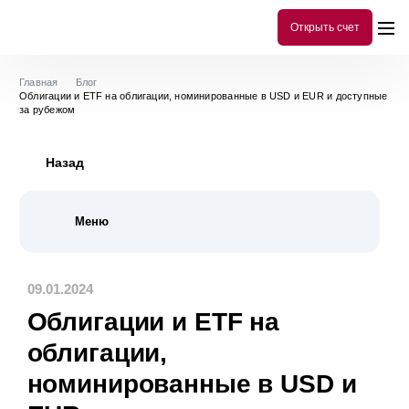
Открыть счет
Главная
Блог
Облигации и ETF на облигации, номинированные в USD и EUR и доступные
за рубежом
Назад
Меню
Все публикации
298
09.01.2024
История
10
Облигации и ETF на
Инструменты аналитики
78
облигации,
Библиотека инвестора
101
номинированные в USD и
Акции
54