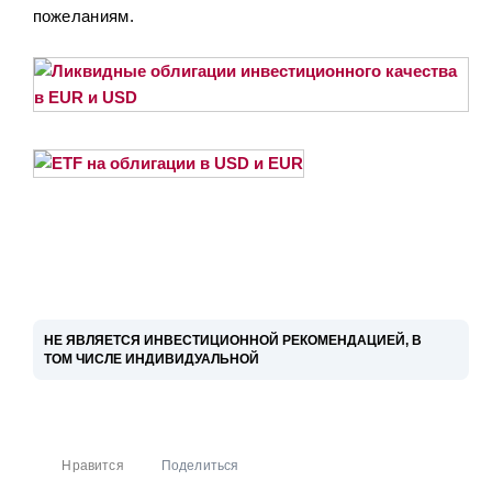
пожеланиям.
НЕ ЯВЛЯЕТСЯ ИНВЕСТИЦИОННОЙ РЕКОМЕНДАЦИЕЙ, В
ТОМ ЧИСЛЕ ИНДИВИДУАЛЬНОЙ
Управляющая компания "ДОХОДЪ", общество с ограниченной
ответственностью (далее Компания) не обещает и не гарантирует
доходность вложений. Решения принимаются инвестором
Нравится
Поделиться
самостоятельно. Информация, представленная здесь, не является
индивидуальной инвестиционной рекомендацией, а упоминаемые