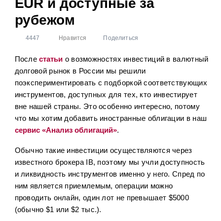
EUR и доступные за
Облигации
80
рубежом
Налоги
3
4447
Нравится
Поделиться
Фонды с целевой датой
30
После
статьи
о возможностях инвестиций в валютный
Детский портфель
14
долговой рынок в России мы решили
ЗПИФ
6
поэкспериментировать с подборкой соответствующих
инструментов, доступных для тех, кто инвестирует
вне нашей страны. Это особенно интересно, потому
что мы хотим добавить иностранные облигации в наш
сервис «Анализ облигаций»
.
Обычно такие инвестиции осуществляются через
известного брокера IB, поэтому мы учли доступность
и ликвидность инструментов именно у него. Спред по
ним является приемлемым, операции можно
проводить онлайн, один лот не превышает $5000
(обычно $1 или $2 тыс.).