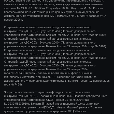
осуществление деятельности по управлению инвестиционными фондами,
паевыми инвестиционными фондами, негосударственными пенсионными
фондами
№ 21-000-1-00612
от
20 декабря 2008 г.
Лицензия ФСФР России
профессионального участника рынка ценных бумаг на осуществление
деятельности по управлению ценными бумагами
№ 040-09678-001000
от 14
ноября 2006 г.
Открытый паевой инвестиционный фонд рыночных финансовых
инструментов «ДОХОДЪ. Будущее 2045» (Правила доверительного
управления зарегистрированы Банком России 22 января 2024 года № 5983).
Открытый паевой инвестиционный фонд рыночных финансовых
инструментов «ДОХОДЪ. Будущее 2040» (Правила доверительного
управления зарегистрированы Банком России 22 января 2024 года № 5984).
Открытый паевой инвестиционный фонд рыночных финансовых
инструментов «ДОХОДЪ. Будущее 2035» (Правила доверительного
управления зарегистрированы Банком России 22 января 2024 года № 5982).
Открытый паевой инвестиционный фонд рыночных финансовых
инструментов «ДОХОДЪ. Будущее 2030» (Правила доверительного
управления зарегистрированы Банком России 22 января 2024
года № 5985). Открытый паевой инвестиционный фонд рыночных
финансовых инструментов «ДОХОДЪ. Биржевая копилка» (Правила
доверительного управления зарегистрированы Банком России 17 ноября 2025
года № 7428).
Закрытый паевой инвестиционный фонд рыночных финансовых
инструментов «
ДОХОДЪ. Глобальные инновации»
(Правила доверительного
управления зарегистрированы ФКЦБ России
21 июля 2004 года
№ 0239-58232910).
Закрытый паевой инвестиционный фонд рыночных
финансовых инструментов «ДОХОДЪ. Акции. Мировой рынок» (Правила
доверительного управления зарегистрированы ФКЦБ России