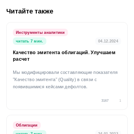
горизонту и прочим параметрам индивидуального инвестиционного
профиля.
Читайте также
При подготовке представленных материалов была использована
информация из источников, которые, по мнению специалистов
Компании, заслуживают доверия. При этом данная информация
предназначена исключительно для информационных целей и не
Инструменты аналитики
содержит рекомендаций. Никто ни при каких обстоятельствах не
читать 7 мин.
04.12.2024
должен рассматривать эту информацию в качестве предложения о
заключении договора на рынке ценных бумаг или иного юридически
Качество эмитента облигаций. Улучшаем
обязывающего действия, как со стороны Компании, так и со стороны
расчет
ее специалистов.
Ни Компания, ни ее агенты, ни аффилированные лица не несут
Мы модифицировали составляющие показателя
никакой ответственности за любые убытки или расходы, связанные
"Качество эмитента" (Quality) в связи с
прямо или косвенно с использованием этой информации. Данная
появившимися кейсами дефолтов.
информация действительна на момент ее публикации, при этом
Компания вправе в любой момент внести в информацию любые
изменения. Компания, ее агенты, работники и аффилированные лица
3167
1
могут в некоторых случаях участвовать в операциях с ценными
бумагами, упомянутыми выше, или вступать в отношения с
эмитентами этих ценных бумаг. Результаты инвестирования в
прошлом не определяют доходы в будущем, государство не
Облигации
гарантирует доходность инвестиций в ценные бумаги. Компания
предупреждает, что операции с ценными бумагами связаны с
читать 7 мин.
24.01.2023