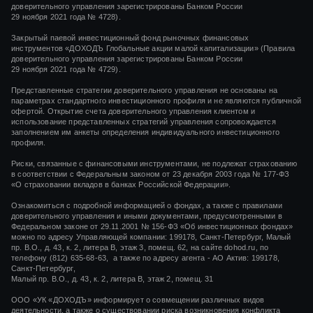
доверительного управления зарегистрированы Банком России
29 ноября 2021 года
№ 4728).
Закрытый паевой инвестиционный фонд рыночных финансовых
инструментов
«ДОХОДЪ Глобальные акции малой капитализации»
(Правила
доверительного управления зарегистрированы Банком России
29 ноября 2021 года
№ 4729).
Представленные стратегии доверительного управления не основаны на
параметрах стандартного инвестиционного профиля и не являются публичной
офертой. Открытие счета доверительного управления клиентом и
использование представленных стратегий управления сопровождается
заполнением им анкеты определения индивидуального инвестиционного
профиля.
Риски, связанные с финансовыми инструментами, не подлежат страхованию
в соответствии с Федеральным законом от 23 декабря 2003 года № 177-ФЗ
«О страховании вкладов в банках Российской Федерации».
Ознакомиться с подробной информацией о фондах, а также с правилами
доверительного управления и иными документами, предусмотренными в
Федеральном законе от 29.11.2001 № 156-ФЗ «Об инвестиционных фондах»
можно по адресу Управляющей компании: 199178, Санкт-Петербург, Малый
пр. В.О., д. 43, к. 2, литера В, этаж 3, помещ. 62, на сайте dohod.ru, по
телефону (812) 635-68-63, а также по адресу агента - АО Актив: 199178,
Санкт-Петербург,
Малый пр. В.О., д. 43, к. 2, литера В, этаж 2, помещ. 31
ООО «УК «ДОХОДЪ» информирует о совмещении различных видов
деятельности, а также о существовании риска возникновения конфликта