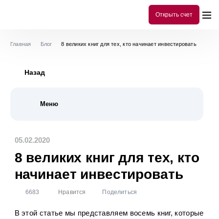
Открыть счет
Главная
Блог
8 великих книг для тех, кто начинает инвестировать
Назад
Меню
Все публикации
299
05.02.2020
История
10
8 великих книг для тех, кто
Инструменты аналитики
78
начинает инвестировать
Библиотека инвестора
101
6683
Нравится
Поделиться
Акции
54
Облигации
80
В этой статье мы представляем восемь книг, которые