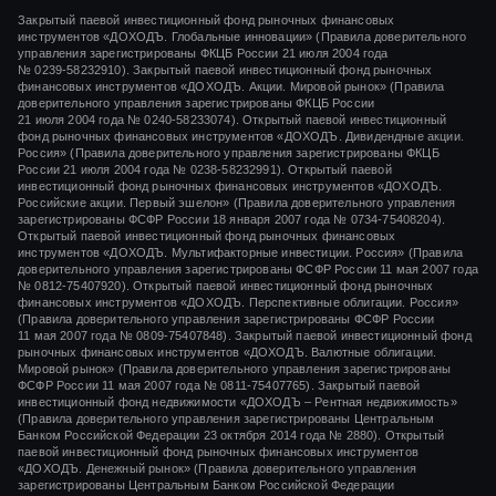
Закрытый паевой инвестиционный фонд рыночных финансовых
инструментов «
ДОХОДЪ. Глобальные инновации»
(Правила доверительного
управления зарегистрированы ФКЦБ России
21 июля 2004 года
№ 0239-58232910).
Закрытый паевой инвестиционный фонд рыночных
финансовых инструментов «ДОХОДЪ. Акции. Мировой рынок» (Правила
доверительного управления зарегистрированы ФКЦБ России
21 июля 2004 года
№ 0240-58233074).
Открытый паевой инвестиционный
фонд рыночных финансовых инструментов «ДОХОДЪ. Дивидендные акции.
Россия» (Правила доверительного управления зарегистрированы ФКЦБ
России
21 июля 2004 года
№ 0238-58232991).
Открытый паевой
инвестиционный фонд рыночных финансовых инструментов «ДОХОДЪ.
Российские акции. Первый эшелон» (Правила доверительного управления
зарегистрированы ФСФР России
18 января 2007 года
№ 0734-75408204).
Открытый паевой инвестиционный фонд рыночных финансовых
инструментов «ДОХОДЪ. Мультифакторные инвестиции. Россия» (Правила
доверительного управления зарегистрированы ФСФР России
11 мая 2007 года
№ 0812-75407920).
Открытый паевой инвестиционный фонд рыночных
финансовых инструментов «ДОХОДЪ. Перспективные облигации. Россия»
(Правила доверительного управления зарегистрированы ФСФР России
11 мая 2007 года
№ 0809-75407848).
Закрытый паевой инвестиционный фонд
рыночных финансовых инструментов «ДОХОДЪ. Валютные облигации.
Мировой рынок» (Правила доверительного управления зарегистрированы
ФСФР России
11 мая 2007 года
№ 0811-75407765).
Закрытый паевой
инвестиционный фонд недвижимости «ДОХОДЪ – Рентная недвижимость»
(Правила доверительного управления зарегистрированы Центральным
Банком Российской Федерации
23 октября 2014 года
№ 2880).
Открытый
паевой инвестиционный фонд рыночных финансовых инструментов
«ДОХОДЪ. Денежный рынок»
(Правила доверительного управления
зарегистрированы Центральным Банком Российской Федерации