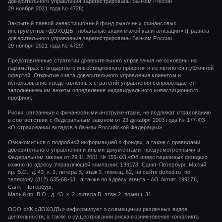
доверительного управления зарегистрированы Банком России
29 ноября 2021 года
№ 4728).
Закрытый паевой инвестиционный фонд рыночных финансовых
инструментов
«ДОХОДЪ Глобальные акции малой капитализации»
(Правила
доверительного управления зарегистрированы Банком России
29 ноября 2021 года
№ 4729).
Представленные стратегии доверительного управления не основаны на
параметрах стандартного инвестиционного профиля и не являются публичной
офертой. Открытие счета доверительного управления клиентом и
использование представленных стратегий управления сопровождается
заполнением им анкеты определения индивидуального инвестиционного
профиля.
Риски, связанные с финансовыми инструментами, не подлежат страхованию
в соответствии с Федеральным законом от 23 декабря 2003 года № 177-ФЗ
«О страховании вкладов в банках Российской Федерации».
Ознакомиться с подробной информацией о фондах, а также с правилами
доверительного управления и иными документами, предусмотренными в
Федеральном законе от 29.11.2001 № 156-ФЗ «Об инвестиционных фондах»
можно по адресу Управляющей компании: 199178, Санкт-Петербург, Малый
пр. В.О., д. 43, к. 2, литера В, этаж 3, помещ. 62, на сайте dohod.ru, по
телефону (812) 635-68-63, а также по адресу агента - АО Актив: 199178,
Санкт-Петербург,
Малый пр. В.О., д. 43, к. 2, литера В, этаж 2, помещ. 31
ООО «УК «ДОХОДЪ» информирует о совмещении различных видов
деятельности, а также о существовании риска возникновения конфликта