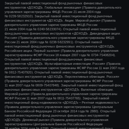
Закрытый паевой инвестиционный фонд рыночных финансовых
инструментов «
ДОХОДЪ. Глобальные инновации»
(Правила доверительного
управления зарегистрированы ФКЦБ России
21 июля 2004 года
№ 0239-58232910).
Закрытый паевой инвестиционный фонд рыночных
финансовых инструментов «ДОХОДЪ. Акции. Мировой рынок» (Правила
доверительного управления зарегистрированы ФКЦБ России
21 июля 2004 года
№ 0240-58233074).
Открытый паевой инвестиционный
фонд рыночных финансовых инструментов «ДОХОДЪ. Дивидендные акции.
Россия» (Правила доверительного управления зарегистрированы ФКЦБ
России
21 июля 2004 года
№ 0238-58232991).
Открытый паевой
инвестиционный фонд рыночных финансовых инструментов «ДОХОДЪ.
Российские акции. Первый эшелон» (Правила доверительного управления
зарегистрированы ФСФР России
18 января 2007 года
№ 0734-75408204).
Открытый паевой инвестиционный фонд рыночных финансовых
инструментов «ДОХОДЪ. Мультифакторные инвестиции. Россия» (Правила
доверительного управления зарегистрированы ФСФР России
11 мая 2007 года
№ 0812-75407920).
Открытый паевой инвестиционный фонд рыночных
финансовых инструментов «ДОХОДЪ. Перспективные облигации. Россия»
(Правила доверительного управления зарегистрированы ФСФР России
11 мая 2007 года
№ 0809-75407848).
Закрытый паевой инвестиционный фонд
рыночных финансовых инструментов «ДОХОДЪ. Валютные облигации.
Мировой рынок» (Правила доверительного управления зарегистрированы
ФСФР России
11 мая 2007 года
№ 0811-75407765).
Закрытый паевой
инвестиционный фонд недвижимости «ДОХОДЪ – Рентная недвижимость»
(Правила доверительного управления зарегистрированы Центральным
Банком Российской Федерации
23 октября 2014 года
№ 2880).
Открытый
паевой инвестиционный фонд рыночных финансовых инструментов
«ДОХОДЪ. Денежный рынок»
(Правила доверительного управления
зарегистрированы Центральным Банком Российской Федерации
28 ноября 2024 года
№ 6708).
Открытый паевой инвестиционный фонд