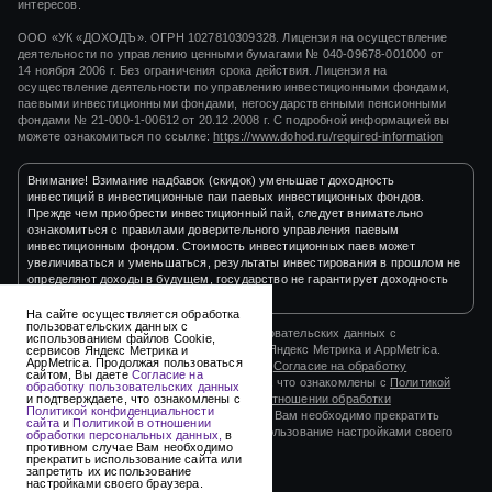
интересов.
ООО «УК «ДОХОДЪ». ОГРН 1027810309328. Лицензия на осуществление
деятельности по управлению ценными бумагами
№ 040-09678-001000
от
14 ноября 2006 г.
Без ограничения срока действия. Лицензия на
осуществление деятельности по управлению инвестиционными фондами,
паевыми инвестиционными фондами, негосударственными пенсионными
фондами
№ 21-000-1-00612
от
20.12.2008 г.
С подробной информацией вы
можете ознакомиться по ссылке:
https://www.dohod.ru/required-information
Внимание! Взимание надбавок (скидок) уменьшает доходность
инвестиций в инвестиционные паи паевых инвестиционных фондов.
Прежде чем приобрести инвестиционный пай, следует внимательно
ознакомиться с правилами доверительного управления паевым
инвестиционным фондом. Стоимость инвестиционных паев может
увеличиваться и уменьшаться, результаты инвестирования в прошлом не
определяют доходы в будущем, государство не гарантирует доходность
инвестиций в инвестиционные фонды.
На сайте осуществляется обработка
пользовательских данных с
На сайте осуществляется обработка пользовательских данных с
использованием файлов Cookie,
использованием файлов Cookie, сервисов Яндекс Метрика и AppMetrica.
сервисов Яндекс Метрика и
AppMetrica. Продолжая пользоваться
Продолжая пользоваться сайтом, Вы даете
Согласие на обработку
сайтом, Вы даете
Согласие на
пользовательских данных
и подтверждаете, что ознакомлены с
Политикой
обработку пользовательских данных
конфиденциальности сайта
и
Политикой в отношении обработки
и подтверждаете, что ознакомлены с
Политикой конфиденциальности
персональных данных,
в противном случае Вам необходимо прекратить
сайта
и
Политикой в отношении
использование сайта или запретить их использование настройками своего
обработки персональных данных,
в
противном случае Вам необходимо
браузера.
прекратить использование сайта или
запретить их использование
настройками своего браузера.