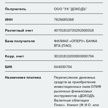
Получатель
OOO "УК "ДОХОДЪ"
КЛЮЧЕВОЙ ИНФОРМАЦИОННЫЙ ДОКУМЕНТ
ИНН
7826685368
ЕЖЕМЕСЯЧНАЯ ОТЧЕТНОСТЬ
Расчетный счет
40701810730292000018
РЕКВИЗИТЫ
УСЛОВИЯ ПРИОБРЕТЕНИЯ, ПОГАШЕНИЯ И ОБМЕНА
Банк получателя
ФИЛИАЛ «ОПЕРУ» БАНКА
ВТБ (ПАО)
Корр. счет
30101810200000000704
БИК
044030704
Назначение платежа
Перечисление денежных
средств за приобретение
инвестиционных паев ОПИФ
рыночных финансовых
инструментов «ДОХОДЪ.
Валютные облигации
Плюс». Клиент (Ф.И.О. или