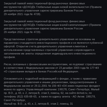
Закрытый паевой инвестиционный фонд рыночных финансовых
инструментов
«ДОХОДЪ Глобальные акции низкой волатильности»
(Правила
доверительного управления зарегистрированы Банком России
29 ноября 2021 года
№ 4728).
Закрытый паевой инвестиционный фонд рыночных финансовых
инструментов
«ДОХОДЪ Глобальные акции малой капитализации»
(Правила
доверительного управления зарегистрированы Банком России
29 ноября 2021 года
№ 4729).
Представленные стратегии доверительного управления не основаны на
параметрах стандартного инвестиционного профиля и не являются публичной
офертой. Открытие счета доверительного управления клиентом и
использование представленных стратегий управления сопровождается
заполнением им анкеты определения индивидуального инвестиционного
профиля.
Риски, связанные с финансовыми инструментами, не подлежат страхованию
в соответствии с Федеральным законом от 23 декабря 2003 года № 177-ФЗ
«О страховании вкладов в банках Российской Федерации».
Ознакомиться с подробной информацией о фондах, а также с правилами
доверительного управления и иными документами, предусмотренными в
Федеральном законе от 29.11.2001 № 156-ФЗ «Об инвестиционных фондах»
можно по адресу Управляющей компании: 199178, Санкт-Петербург, Малый
пр. В.О., д. 43, к. 2, литера В, этаж 3, помещ. 62, на сайте dohod.ru, по
телефону (812) 635-68-63, а также по адресу агента - АО Актив: 199178,
Санкт-Петербург,
Малый пр. В.О., д. 43, к. 2, литера В, этаж 2, помещ. 31