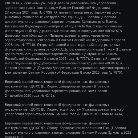
«ДОХОДЪ. Денежный рынок»
(Правила доверительного управления
зарегистрированы Центральным Банком Российской Федерации
28 ноября 2024 года
№ 6708).
Открытый паевой инвестиционный фонд
рыночных финансовых инструментов
«ДОХОДЪ. Золото»
(Правила
доверительного управления зарегистрированы Центральным Банком
Российской Федерации
28 ноября 2024 года
№ 6709). Открытый паевой
инвестиционный фонд рыночных финансовых инструментов «ДОХОДЪ.
Долгосрочные облигации» (Правила доверительного управления
зарегистрированы Центральным Банком Российской Федерации 9 апреля
2026 года № 7718). Открытый паевой инвестиционный фонд рыночных
финансовых инструментов «ДОХОДЪ. Валютные облигации Плюс» (Правила
доверительного управления зарегистрированы Центральным Банком
Российской Федерации 9 апреля 2026 года № 7717). Открытый паевой
инвестиционный фонд рыночных финансовых инструментов «ДОХОДЪ.
Остров сокровищ» (Правила доверительного управления зарегистрированы
Центральным Банком Российской Федерации 8 июня 2026 года № 7870).
Биржевой паевой инвестиционный фонд рыночных финансовых
инструментов
«ДОХОДЪ Индекс дивидендных акций»
(Правила
доверительного управления зарегистрированы Банком России
24 декабря 2020 года
№ 4242)
.
Биржевой паевой инвестиционный фонд рыночных финансовых
инструментов
«ДОХОДЪ Индекс акций роста»
(Правила доверительного
управления зарегистрированы Банком России
3 июня 2021 года
№ 4444
).
Биржевой паевой инвестиционный фонд рыночных финансовых
инструментов «ДОХОДЪ Сбондс Корпоративные облигации РФ» (Правила
доверительного управления зарегистрированы Банком России 31 марта 2022
года №4920).