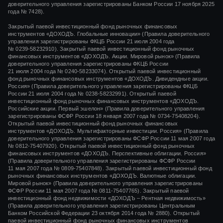
доверительного управления зарегистрированы Банком России 17 ноября 2025
года № 7428).
Закрытый паевой инвестиционный фонд рыночных финансовых
инструментов «
ДОХОДЪ. Глобальные инновации»
(Правила доверительного
управления зарегистрированы ФКЦБ России
21 июля 2004 года
№ 0239-58232910).
Закрытый паевой инвестиционный фонд рыночных
финансовых инструментов «ДОХОДЪ. Акции. Мировой рынок» (Правила
доверительного управления зарегистрированы ФКЦБ России
21 июля 2004 года
№ 0240-58233074).
Открытый паевой инвестиционный
фонд рыночных финансовых инструментов «ДОХОДЪ. Дивидендные акции.
Россия» (Правила доверительного управления зарегистрированы ФКЦБ
России
21 июля 2004 года
№ 0238-58232991).
Открытый паевой
инвестиционный фонд рыночных финансовых инструментов «ДОХОДЪ.
Российские акции. Первый эшелон» (Правила доверительного управления
зарегистрированы ФСФР России
18 января 2007 года
№ 0734-75408204).
Открытый паевой инвестиционный фонд рыночных финансовых
инструментов «ДОХОДЪ. Мультифакторные инвестиции. Россия» (Правила
доверительного управления зарегистрированы ФСФР России
11 мая 2007 года
№ 0812-75407920).
Открытый паевой инвестиционный фонд рыночных
финансовых инструментов «ДОХОДЪ. Перспективные облигации. Россия»
(Правила доверительного управления зарегистрированы ФСФР России
11 мая 2007 года
№ 0809-75407848).
Закрытый паевой инвестиционный фонд
рыночных финансовых инструментов «ДОХОДЪ. Валютные облигации.
Мировой рынок» (Правила доверительного управления зарегистрированы
ФСФР России
11 мая 2007 года
№ 0811-75407765).
Закрытый паевой
инвестиционный фонд недвижимости «ДОХОДЪ – Рентная недвижимость»
(Правила доверительного управления зарегистрированы Центральным
Банком Российской Федерации
23 октября 2014 года
№ 2880).
Открытый
паевой инвестиционный фонд рыночных финансовых инструментов