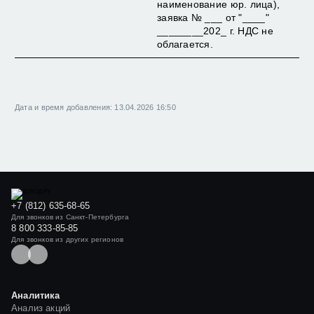
наименование юр. лица),
заявка № ___ от "____"
________202_ г. НДС не
облагается.
Дата и время добавления: 13.04.2026 16:50
+7 (812) 635-68-65
Для звонков из Санкт-Петербурга
8 800 333-85-85
Для звонков из других регионов
Аналитика
Анализ акций