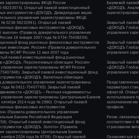
ния зарегистрированы ФКЦБ России
Биржевой паево
-58233074).
Открытый паевой инвестиционный
«ДОХОДЪ. Анализ
ых инструментов «ДОХОДЪ. Дивидендные акции.
зарегистрирован
ительного управления зарегистрированы ФКЦБ
а
№ 0238-58232991).
Открытый паевой
Закрытый паево
ночных финансовых инструментов «ДОХОДЪ.
«ДОХОДЪ Глобаль
й эшелон» (Правила доверительного управления
управления заре
 России
18 января 2007 года
№ 0734-75408204).
иционный фонд рыночных финансовых инструментов
Закрытый паево
ые инвестиции. Россия» (Правила доверительного
«ДОХОДЪ Глобаль
ованы ФСФР России
11 мая 2007 года
управления заре
тый паевой инвестиционный фонд рыночных
в «ДОХОДЪ. Перспективные облигации. Россия»
Закрытый паево
о управления зарегистрированы ФСФР России
«ДОХОДЪ Глобал
75407848).
Закрытый паевой инвестиционный фонд
управления заре
струментов «ДОХОДЪ. Валютные облигации.
а доверительного управления зарегистрированы
Представленные 
 года
№ 0811-75407765).
Закрытый паевой
параметрах стан
движимости «ДОХОДЪ – Рентная недвижимость»
офертой. Открыт
о управления зарегистрированы Центральным Банком
использование п
 октября 2014 года
№ 2880).
Открытый паевой
заполнением им 
ночных финансовых инструментов
профиля.
ок»
(Правила доверительного управления
альным Банком Российской Федерации
Риски, связанны
08).
Открытый паевой инвестиционный фонд
соответствии с 
нструментов
«ДОХОДЪ. Золото»
(Правила
страховании вкл
ния зарегистрированы Центральным Банком
 ноября 2024 года
№ 6709). Открытый паевой
Ознакомиться с 