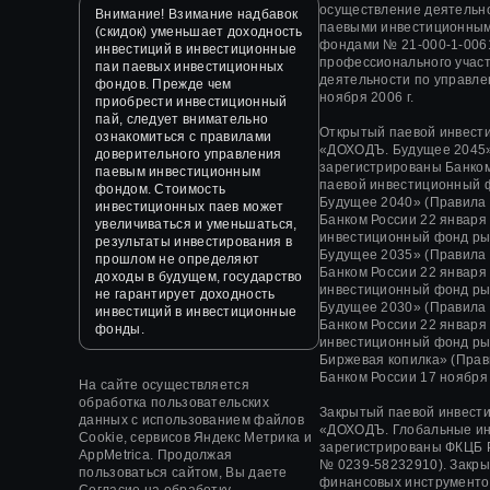
осуществление деятельн
Внимание! Взимание надбавок
паевыми инвестиционным
(скидок) уменьшает доходность
фондами
№ 21-000-1-006
инвестиций в инвестиционные
профессионального участ
паи паевых инвестиционных
деятельности по управл
фондов. Прежде чем
ноября 2006 г.
приобрести инвестиционный
пай, следует внимательно
Открытый паевой инвест
ознакомиться с правилами
«ДОХОДЪ. Будущее 2045»
доверительного управления
зарегистрированы Банком
паевым инвестиционным
паевой инвестиционный 
фондом. Стоимость
Будущее 2040» (Правила
инвестиционных паев может
Банком России 22 января
увеличиваться и уменьшаться,
инвестиционный фонд ры
результаты инвестирования в
Будущее 2035» (Правила
прошлом не определяют
Банком России 22 января
доходы в будущем, государство
инвестиционный фонд ры
не гарантирует доходность
Будущее 2030» (Правила
инвестиций в инвестиционные
Банком России 22 января
фонды.
инвестиционный фонд ры
Биржевая копилка» (Прав
Банком России 17 ноября 
На сайте осуществляется
обработка пользовательских
Закрытый паевой инвест
данных с использованием файлов
«
ДОХОДЪ. Глобальные и
Cookie, сервисов Яндекс Метрика и
зарегистрированы ФКЦБ 
AppMetrica. Продолжая
№ 0239-58232910).
Закры
пользоваться сайтом, Вы даете
финансовых инструменто
Согласие на обработку