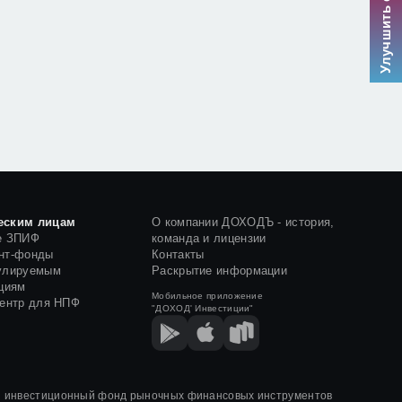
Улучшить сервис
еским лицам
О компании ДОХОДЪ - история,
е ЗПИФ
команда и лицензии
нт-фонды
Контакты
улируемым
Раскрытие информации
циям
Мобильное приложение
центр для НПФ
"ДОХОД' Инвестиции"
й инвестиционный фонд рыночных финансовых инструментов