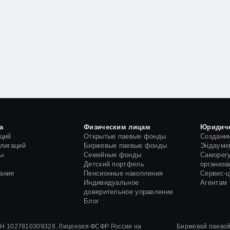
а
Физическим лицам
Юридич
кций
Открытые паевые фонды
Создани
блигаций
Биржевые паевые фонды
Эндауме
ы
Семейные фонды
Саморег
и
Детский портфель
организа
ания
Пенсионные накопления
Сервис-
Индивидуальное
Агентам
доверительное управление
Блог
 1027810309328. Лицензия ФСФР России на
Биржевой паево