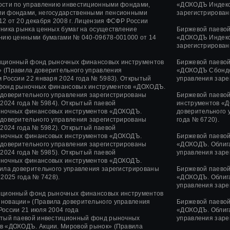
ости по управлению инвестиционными фондами,
«ДОХОДЪ Индекс
и фондами, негосударственными пенсионными
зарегистрирован
12
от
20 декабря 2008 г.
Лицензия ФСФР России
ника рынка ценных бумаг на осуществление
Биржевой паево
ению ценными бумагами
№ 040-09678-001000
от 14
«ДОХОДЪ Индекс
зарегистрирован
иционный фонд рыночных финансовых инструментов
Биржевой паево
 (Правила доверительного управления
«ДОХОДЪ Сбондс
 России 22 января 2024 года № 5983). Открытый
управления заре
фонд рыночных финансовых инструментов «ДОХОДЪ.
 доверительного управления зарегистрированы
Биржевой паево
 2024 года № 5984). Открытый паевой
инструментов «Д
ночных финансовых инструментов «ДОХОДЪ.
доверительного 
 доверительного управления зарегистрированы
года № 6720).
 2024 года № 5982). Открытый паевой
ночных финансовых инструментов «ДОХОДЪ.
Биржевой паево
 доверительного управления зарегистрированы
«ДОХОДЪ. Облига
 2024 года № 5985). Открытый паевой
управления заре
ночных финансовых инструментов «ДОХОДЪ.
ила доверительного управления зарегистрированы
Биржевой паево
2025 года № 7428).
«ДОХОДЪ. Облига
управления заре
иционный фонд рыночных финансовых инструментов
нновации»
(Правила доверительного управления
Биржевой паево
России
21 июля 2004 года
«ДОХОДЪ. Облига
тый паевой инвестиционный фонд рыночных
управления заре
в «ДОХОДЪ. Акции. Мировой рынок» (Правила