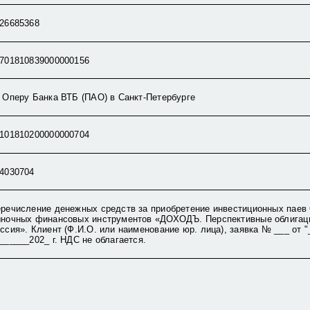
26685368
701810839000000156
 Оперу Банка ВТБ (ПАО) в Санкт-Петербурге
101810200000000704
4030704
речисление денежных средств за приобретение инвестиционных пае
ночных финансовых инструментов «ДОХОДЪ. Перспективные облигац
ссия». Клиент (Ф.И.О. или наименование юр. лица), заявка № ___ от "
______202_ г. НДС не облагается.