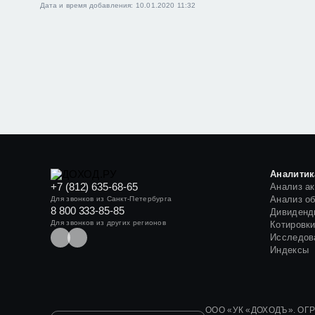
Дата и время добавления: 10.01.2020 11:32
Аналитик
+7 (812) 635-68-65
Анализ а
Анализ о
Для звонков из Санкт-Петербурга
8 800 333-85-85
Дивиденд
Для звонков из других регионов
Котировк
Исследов
Индексы
ООО «УК «ДОХОДЪ». ОГРН