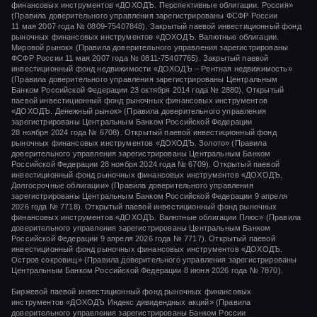
финансовых инструментов «ДОХОДЪ. Перспективные облигации. Россия»
(Правила доверительного управления зарегистрированы ФСФР России
11 мая 2007 года
№ 0809-75407848).
Закрытый паевой инвестиционный фонд
рыночных финансовых инструментов «ДОХОДЪ. Валютные облигации.
Мировой рынок» (Правила доверительного управления зарегистрированы
ФСФР России
11 мая 2007 года
№ 0811-75407765).
Закрытый паевой
инвестиционный фонд недвижимости «ДОХОДЪ – Рентная недвижимость»
(Правила доверительного управления зарегистрированы Центральным
Банком Российской Федерации
23 октября 2014 года
№ 2880).
Открытый
паевой инвестиционный фонд рыночных финансовых инструментов
«ДОХОДЪ. Денежный рынок»
(Правила доверительного управления
зарегистрированы Центральным Банком Российской Федерации
28 ноября 2024 года
№ 6708).
Открытый паевой инвестиционный фонд
рыночных финансовых инструментов
«ДОХОДЪ. Золото»
(Правила
доверительного управления зарегистрированы Центральным Банком
Российской Федерации
28 ноября 2024 года
№ 6709). Открытый паевой
инвестиционный фонд рыночных финансовых инструментов «ДОХОДЪ.
Долгосрочные облигации» (Правила доверительного управления
зарегистрированы Центральным Банком Российской Федерации 9 апреля
2026 года № 7718). Открытый паевой инвестиционный фонд рыночных
финансовых инструментов «ДОХОДЪ. Валютные облигации Плюс» (Правила
доверительного управления зарегистрированы Центральным Банком
Российской Федерации 9 апреля 2026 года № 7717). Открытый паевой
инвестиционный фонд рыночных финансовых инструментов «ДОХОДЪ.
Остров сокровищ» (Правила доверительного управления зарегистрированы
Центральным Банком Российской Федерации 8 июня 2026 года № 7870).
Биржевой паевой инвестиционный фонд рыночных финансовых
инструментов
«ДОХОДЪ Индекс дивидендных акций»
(Правила
доверительного управления зарегистрированы Банком России