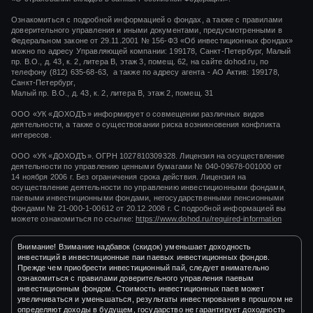
Ознакомиться с подробной информацией о фондах, а также с правилами
доверительного управления и иными документами, предусмотренными в
Федеральном законе от 29.11.2001 № 156-ФЗ «Об инвестиционных фондах»
можно по адресу Управляющей компании: 199178, Санкт-Петербург, Малый
пр. В.О., д. 43, к. 2, литера В, этаж 3, помещ. 62, на сайте dohod.ru, по
телефону (812) 635-68-63, а также по адресу агента - АО Актив: 199178,
Санкт-Петербург,
Малый пр. В.О., д. 43, к. 2, литера В, этаж 2, помещ. 31
ООО «УК «ДОХОДЪ» информирует о совмещении различных видов
деятельности, а также о существовании риска возникновения конфликта
интересов.
ООО «УК «ДОХОДЪ». ОГРН 1027810309328. Лицензия на осуществление
деятельности по управлению ценными бумагами
№ 040-09678-001000
от
14 ноября 2006 г.
Без ограничения срока действия. Лицензия на
осуществление деятельности по управлению инвестиционными фондами,
паевыми инвестиционными фондами, негосударственными пенсионными
фондами
№ 21-000-1-00612
от
20.12.2008 г.
С подробной информацией вы
можете ознакомиться по ссылке:
https://www.dohod.ru/required-information
Внимание! Взимание надбавок (скидок) уменьшает доходность
инвестиций в инвестиционные паи паевых инвестиционных фондов.
Прежде чем приобрести инвестиционный пай, следует внимательно
ознакомиться с правилами доверительного управления паевым
инвестиционным фондом. Стоимость инвестиционных паев может
увеличиваться и уменьшаться, результаты инвестирования в прошлом не
определяют доходы в будущем, государство не гарантирует доходность