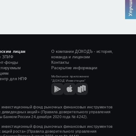
еским лицам
О компании ДОХОДЪ - история,
е ЗПИФ
команда и лицензии
нт-фонды
Контакты
улируемым
Раскрытие информации
циям
Мобильное приложение
центр для НПФ
"ДОХОД' Инвестиции"
й инвестиционный фонд рыночных финансовых инструментов
 дивидендных акций»
(Правила доверительного управления
ы Банком России
24 декабря 2020 года
№ 4242)
.
й инвестиционный фонд рыночных финансовых инструментов
 акций роста»
(Правила доверительного управления