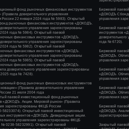
зарегистрирован
иционный фонд рыночных финансовых инструментов
Биржевой паево
 (Правила доверительного управления
«ДОХОДЪ Сбондс
 России 22 января 2024 года № 5983). Открытый
управления заре
фонд рыночных финансовых инструментов «ДОХОДЪ.
 доверительного управления зарегистрированы
Биржевой паево
 2024 года № 5984). Открытый паевой
инструментов «Д
ночных финансовых инструментов «ДОХОДЪ.
доверительного 
 доверительного управления зарегистрированы
года № 6720).
 2024 года № 5982). Открытый паевой
ночных финансовых инструментов «ДОХОДЪ.
Биржевой паево
 доверительного управления зарегистрированы
«ДОХОДЪ. Облига
 2024 года № 5985). Открытый паевой
управления заре
ночных финансовых инструментов «ДОХОДЪ.
ила доверительного управления зарегистрированы
Биржевой паево
2025 года № 7428).
«ДОХОДЪ. Облига
управления заре
иционный фонд рыночных финансовых инструментов
нновации»
(Правила доверительного управления
Биржевой паево
России
21 июля 2004 года
«ДОХОДЪ. Облига
тый паевой инвестиционный фонд рыночных
управления заре
в «ДОХОДЪ. Акции. Мировой рынок» (Правила
ния зарегистрированы ФКЦБ России
Биржевой паево
-58233074).
Открытый паевой инвестиционный
«ДОХОДЪ. Анализ
ых инструментов «ДОХОДЪ. Дивидендные акции.
зарегистрирован
ительного управления зарегистрированы ФКЦБ
а
№ 0238-58232991).
Открытый паевой
Закрытый паево