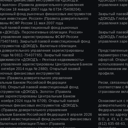
ночных финансовых инструментов «ДОХОДЪ.
«ДОХОДЪ Глобаль
й эшелон» (Правила доверительного управления
управления заре
 России
18 января 2007 года
№ 0734-75408204).
иционный фонд рыночных финансовых инструментов
Закрытый паево
ые инвестиции. Россия» (Правила доверительного
«ДОХОДЪ Глобаль
ованы ФСФР России
11 мая 2007 года
управления заре
тый паевой инвестиционный фонд рыночных
в «ДОХОДЪ. Перспективные облигации. Россия»
Закрытый паево
о управления зарегистрированы ФСФР России
«ДОХОДЪ Глобал
75407848).
Закрытый паевой инвестиционный фонд
управления заре
струментов «ДОХОДЪ. Валютные облигации.
а доверительного управления зарегистрированы
Представленные 
 года
№ 0811-75407765).
Закрытый паевой
параметрах стан
движимости «ДОХОДЪ – Рентная недвижимость»
офертой. Открыт
о управления зарегистрированы Центральным Банком
использование п
 октября 2014 года
№ 2880).
Открытый паевой
заполнением им 
ночных финансовых инструментов
профиля.
ок»
(Правила доверительного управления
альным Банком Российской Федерации
Риски, связанны
08).
Открытый паевой инвестиционный фонд
соответствии с 
нструментов
«ДОХОДЪ. Золото»
(Правила
страховании вкл
ния зарегистрированы Центральным Банком
 ноября 2024 года
№ 6709). Открытый паевой
Ознакомиться с 
ночных финансовых инструментов «ДОХОДЪ.
доверительного 
 (Правила доверительного управления
Федеральном зак
альным Банком Российской Федерации 9 апреля 2026
можно по адресу
 паевой инвестиционный фонд рыночных финансовых
В.О., д. 43, к. 2
Валютные облигации Плюс» (Правила
(812) 635-68-63,