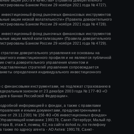
ные акции роста и качества»
(Правила доверительного
гистрированы Банком России
29 ноября 2021 года
№ 4727).
й инвестиционный фонд рыночных финансовых инструментов
ные акции низкой волатильности»
(Правила доверительного
гистрированы Банком России
29 ноября 2021 года
№ 4728).
й инвестиционный фонд рыночных финансовых инструментов
ьные акции малой капитализации»
(Правила доверительного
гистрированы Банком России
29 ноября 2021 года
№ 4729).
стратегии доверительного управления не основаны на
дартного инвестиционного профиля и не являются публичной
ие счета доверительного управления клиентом и
редставленных стратегий управления сопровождается
анкеты определения индивидуального инвестиционного
е с финансовыми инструментами, не подлежат страхованию в
Федеральным законом от 23 декабря 2003 года № 177-ФЗ «О
адов в банках Российской Федерации».
подробной информацией о фондах, а также с правилами
управления и иными документами, предусмотренными в
оне от 29.11.2001 № 156-ФЗ «Об инвестиционных фондах»
 Управляющей компании: 199178, Санкт-Петербург, Малый пр.
, литера В, этаж 3, помещ. 62, на сайте dohod.ru, по телефону
 а также по адресу агента - АО Актив: 199178, Санкт-