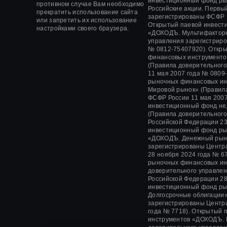
инвестиционный фонд ры
противном случае Вам необходимо
Российские акции. Первы
прекратить использование сайта
зарегистрированы ФСФР
или запретить их использование
Открытый паевой инвест
настройками своего браузера.
«ДОХОДЪ. Мультифакторн
управления зарегистрир
№ 0812-75407920).
Откры
финансовых инструменто
(Правила доверительног
11 мая 2007 года
№ 0809-
рыночных финансовых ин
Мировой рынок» (Правил
ФСФР России
11 мая 2007
инвестиционный фонд не
(Правила доверительног
Российской Федерации
23
инвестиционный фонд ры
«ДОХОДЪ. Денежный рын
зарегистрированы Центр
28 ноября 2024 года
№ 67
рыночных финансовых и
доверительного управле
Российской Федерации
28
инвестиционный фонд ры
Долгосрочные облигации»
зарегистрированы Центр
года № 7718). Открытый
инструментов «ДОХОДЪ. 