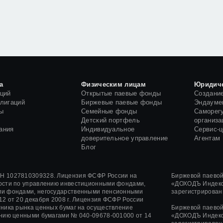
а
Физическим лицам
Юридич
кций
Открытые паевые фонды
Создани
блигаций
Биржевые паевые фонды
Эндауме
ы
Семейные фонды
Саморег
и
Детский портфель
организа
ания
Индивидуальное
Сервис-
доверительное управление
Агентам
Блог
 1027810309328. Лицензия ФСФР России на
Биржевой паево
ости по управлению инвестиционными фондами,
«ДОХОДЪ Индекс
и фондами, негосударственными пенсионными
зарегистрирован
12
от
20 декабря 2008 г.
Лицензия ФСФР России
ника рынка ценных бумаг на осуществление
Биржевой паево
ению ценными бумагами
№ 040-09678-001000
от 14
«ДОХОДЪ Индекс