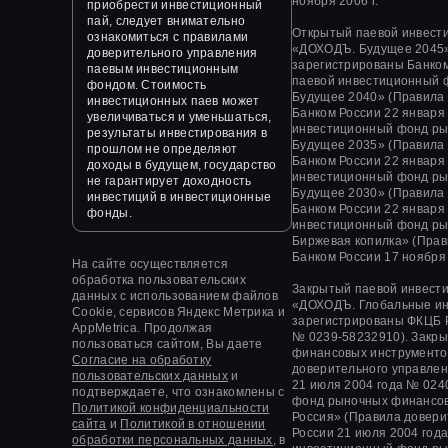
ноября 2006 г.
приобрести инвестиционный
пай, следует внимательно
Открытый паевой инвест
ознакомиться с правилами
«ДОХОДЪ. Будущее 2045»
доверительного управления
зарегистрированы Банком
паевым инвестиционным
паевой инвестиционный 
фондом. Стоимость
Будущее 2040» (Правила
инвестиционных паев может
Банком России 22 января
увеличиваться и уменьшаться,
инвестиционный фонд ры
результаты инвестирования в
Будущее 2035» (Правила
прошлом не определяют
Банком России 22 января
доходы в будущем, государство
инвестиционный фонд ры
не гарантирует доходность
Будущее 2030» (Правила
инвестиций в инвестиционные
Банком России 22 января
фонды.
инвестиционный фонд ры
Биржевая копилка» (Прав
Банком России 17 ноября 
На сайте осуществляется
обработка пользовательских
Закрытый паевой инвест
данных с использованием файлов
«
ДОХОДЪ. Глобальные и
Cookie, сервисов Яндекс Метрика и
зарегистрированы ФКЦБ 
AppMetrica. Продолжая
№ 0239-58232910).
Закры
пользоваться сайтом, Вы даете
финансовых инструменто
Согласие на обработку
доверительного управле
пользовательских данных
и
21 июля 2004 года
№ 0240
подтверждаете, что ознакомлены с
фонд рыночных финансов
Политикой конфиденциальности
Россия» (Правила довер
сайта
и
Политикой в отношении
России
21 июля 2004 год
обработки персональных данных,
в