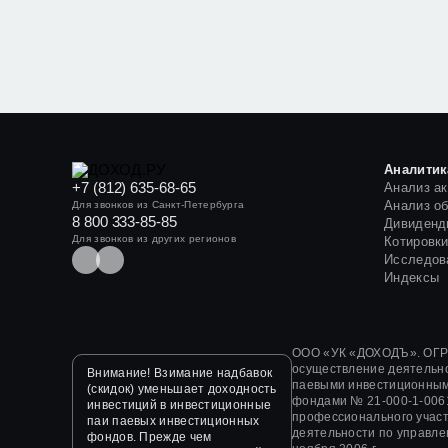
Аналитик
+7 (812) 635-68-65
Анализ а
Анализ о
Для звонков из Санкт-Петербурга
8 800 333-85-85
Дивиденд
Для звонков из других регионов
Котировк
Исследов
Индексы
ООО «УК «ДОХОДЪ». ОГРН
осуществление деятельн
Внимание! Взимание надбавок
паевыми инвестиционным
(скидок) уменьшает доходность
фондами
№ 21-000-1-006
инвестиций в инвестиционные
профессионального участ
паи паевых инвестиционных
деятельности по управл
фондов. Прежде чем