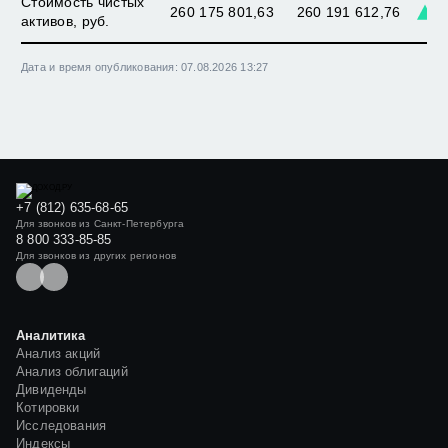
Стоимость чистых
260 175 801,63
260 191 612,76
0
активов, руб.
Дата и время опубликования: 07.08.2026 13:27
+7 (812) 635-68-65
Для звонков из Санкт-Петербурга
8 800 333-85-85
Для звонков из других регионов
Аналитика
Анализ акций
Анализ облигаций
Дивиденды
Котировки
Исследования
Индексы