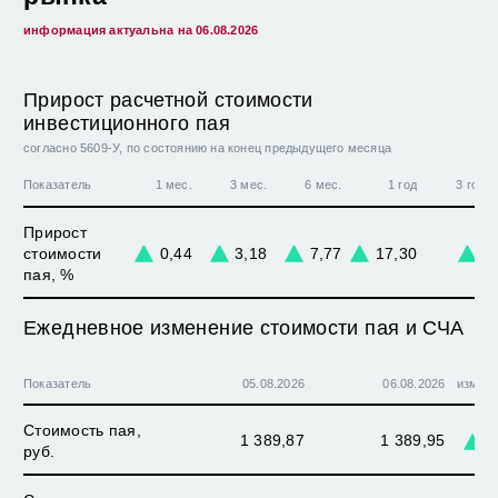
информация актуальна на
06.08.2026
КЛЮЧЕВОЙ ИНФОРМАЦИОННЫЙ ДОКУМЕНТ
ЕЖЕМЕСЯЧНАЯ ОТЧЕТНОСТЬ
Прирост расчетной стоимости
инвестиционного пая
ЕЖЕГОДНАЯ ОТЧЕТНОСТЬ
согласно 5609-У, по состоянию на конец предыдущего месяца
Показатель
УСЛОВИЯ ПРИОБРЕТЕНИЯ И ПОГАШЕНИЯ
1 мес.
3 мес.
6 мес.
1 год
3 года
Прирост
стоимости
0,44
3,18
7,77
17,30
0
пая, %
Ежедневное изменение стоимости пая и СЧА
Показатель
05.08.2026
06.08.2026
измен
Стоимость пая,
1 389,87
1 389,95
0
руб.