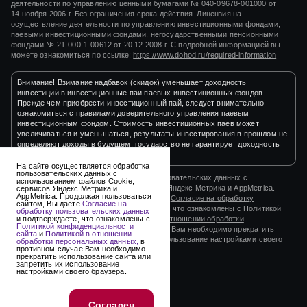
деятельности по управлению ценными бумагами
№ 040-09678-001000
от
14 ноября 2006 г.
Без ограничения срока действия. Лицензия на
осуществление деятельности по управлению инвестиционными фондами,
паевыми инвестиционными фондами, негосударственными пенсионными
фондами
№ 21-000-1-00612
от
20.12.2008 г.
С подробной информацией вы
можете ознакомиться по ссылке:
https://www.dohod.ru/required-information
Внимание! Взимание надбавок (скидок) уменьшает доходность
инвестиций в инвестиционные паи паевых инвестиционных фондов.
Прежде чем приобрести инвестиционный пай, следует внимательно
ознакомиться с правилами доверительного управления паевым
инвестиционным фондом. Стоимость инвестиционных паев может
увеличиваться и уменьшаться, результаты инвестирования в прошлом не
определяют доходы в будущем, государство не гарантирует доходность
инвестиций в инвестиционные фонды.
На сайте осуществляется обработка
пользовательских данных с
На сайте осуществляется обработка пользовательских данных с
использованием файлов Cookie,
использованием файлов Cookie, сервисов Яндекс Метрика и AppMetrica.
сервисов Яндекс Метрика и
AppMetrica. Продолжая пользоваться
Продолжая пользоваться сайтом, Вы даете
Согласие на обработку
сайтом, Вы даете
Согласие на
пользовательских данных
и подтверждаете, что ознакомлены с
Политикой
обработку пользовательских данных
конфиденциальности сайта
и
Политикой в отношении обработки
и подтверждаете, что ознакомлены с
Политикой конфиденциальности
персональных данных,
в противном случае Вам необходимо прекратить
сайта
и
Политикой в отношении
использование сайта или запретить их использование настройками своего
обработки персональных данных,
в
противном случае Вам необходимо
браузера.
прекратить использование сайта или
запретить их использование
настройками своего браузера.
2003-2026 © ООО «УК «ДОХОДЪ»
Разработано в
its.agency
Согласен