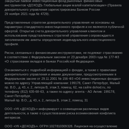
Закрытый паевой инвестиционный фонд рыночных финансовых
инструментов
«ДОХОДЪ Глобальные акции малой капитализации»
(Правила
доверительного управления зарегистрированы Банком России
29 ноября 2021 года
№ 4729).
Представленные стратегии доверительного управления не основаны на
параметрах стандартного инвестиционного профиля и не являются публичной
офертой. Открытие счета доверительного управления клиентом и
использование представленных стратегий управления сопровождается
заполнением им анкеты определения индивидуального инвестиционного
профиля.
Риски, связанные с финансовыми инструментами, не подлежат страхованию
в соответствии с Федеральным законом от 23 декабря 2003 года № 177-ФЗ
«О страховании вкладов в банках Российской Федерации».
Ознакомиться с подробной информацией о фондах, а также с правилами
доверительного управления и иными документами, предусмотренными в
Федеральном законе от 29.11.2001 № 156-ФЗ «Об инвестиционных фондах»
можно по адресу Управляющей компании: 199178, Санкт-Петербург, Малый
пр. В.О., д. 43, к. 2, литера В, этаж 3, помещ. 62, на сайте dohod.ru, по
телефону (812) 635-68-63, а также по адресу агента - АО Актив: 199178,
Санкт-Петербург,
Малый пр. В.О., д. 43, к. 2, литера В, этаж 2, помещ. 31
ООО «УК «ДОХОДЪ» информирует о совмещении различных видов
деятельности, а также о существовании риска возникновения конфликта
интересов.
ООО «УК «ДОХОДЪ». ОГРН 1027810309328. Лицензия на осуществление