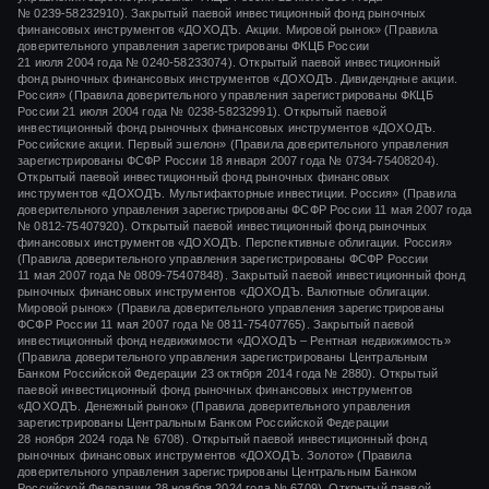
№ 0239-58232910).
Закрытый паевой инвестиционный фонд рыночных
финансовых инструментов «ДОХОДЪ. Акции. Мировой рынок» (Правила
доверительного управления зарегистрированы ФКЦБ России
21 июля 2004 года
№ 0240-58233074).
Открытый паевой инвестиционный
фонд рыночных финансовых инструментов «ДОХОДЪ. Дивидендные акции.
Россия» (Правила доверительного управления зарегистрированы ФКЦБ
России
21 июля 2004 года
№ 0238-58232991).
Открытый паевой
инвестиционный фонд рыночных финансовых инструментов «ДОХОДЪ.
Российские акции. Первый эшелон» (Правила доверительного управления
зарегистрированы ФСФР России
18 января 2007 года
№ 0734-75408204).
Открытый паевой инвестиционный фонд рыночных финансовых
инструментов «ДОХОДЪ. Мультифакторные инвестиции. Россия» (Правила
доверительного управления зарегистрированы ФСФР России
11 мая 2007 года
№ 0812-75407920).
Открытый паевой инвестиционный фонд рыночных
финансовых инструментов «ДОХОДЪ. Перспективные облигации. Россия»
(Правила доверительного управления зарегистрированы ФСФР России
11 мая 2007 года
№ 0809-75407848).
Закрытый паевой инвестиционный фонд
рыночных финансовых инструментов «ДОХОДЪ. Валютные облигации.
Мировой рынок» (Правила доверительного управления зарегистрированы
ФСФР России
11 мая 2007 года
№ 0811-75407765).
Закрытый паевой
инвестиционный фонд недвижимости «ДОХОДЪ – Рентная недвижимость»
(Правила доверительного управления зарегистрированы Центральным
Банком Российской Федерации
23 октября 2014 года
№ 2880).
Открытый
паевой инвестиционный фонд рыночных финансовых инструментов
«ДОХОДЪ. Денежный рынок»
(Правила доверительного управления
зарегистрированы Центральным Банком Российской Федерации
28 ноября 2024 года
№ 6708).
Открытый паевой инвестиционный фонд
рыночных финансовых инструментов
«ДОХОДЪ. Золото»
(Правила
доверительного управления зарегистрированы Центральным Банком
Российской Федерации
28 ноября 2024 года
№ 6709). Открытый паевой