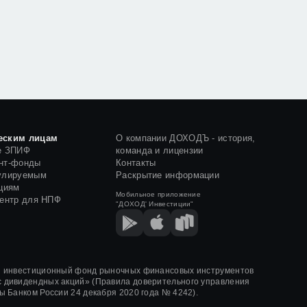
еским лицам
О компании ДОХОДЪ - история,
е ЗПИФ
команда и лицензии
нт-фонды
Контакты
улируемым
Раскрытие информации
циям
Мобильное приложение
центр для НПФ
"ДОХОД' Инвестиции"
й инвестиционный фонд рыночных финансовых инструментов
 дивидендных акций»
(Правила доверительного управления
ы Банком России
24 декабря 2020 года
№ 4242)
.