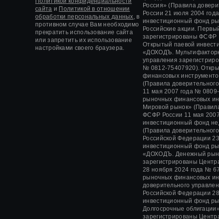
Политикой конфиденциальности
Россия» (Правила довер
сайта
и
Политикой в отношении
России
21 июля 2004 год
обработки персональных данных,
в
инвестиционный фонд ры
противном случае Вам необходимо
Российские акции. Первы
прекратить использование сайта
зарегистрированы ФСФР
или запретить их использование
Открытый паевой инвест
настройками своего браузера.
«ДОХОДЪ. Мультифакторн
управления зарегистрир
№ 0812-75407920).
Откры
финансовых инструменто
(Правила доверительног
11 мая 2007 года
№ 0809-
рыночных финансовых ин
Мировой рынок» (Правил
ФСФР России
11 мая 2007
инвестиционный фонд не
(Правила доверительног
Российской Федерации
23
инвестиционный фонд ры
«ДОХОДЪ. Денежный рын
зарегистрированы Центр
28 ноября 2024 года
№ 67
рыночных финансовых и
доверительного управле
Российской Федерации
28
инвестиционный фонд ры
Долгосрочные облигации»
зарегистрированы Центр