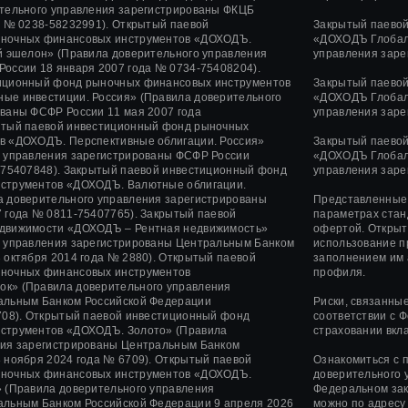
ительного управления зарегистрированы ФКЦБ
а
№ 0238-58232991).
Открытый паевой
Закрытый паево
ночных финансовых инструментов «ДОХОДЪ.
«ДОХОДЪ Глобаль
й эшелон» (Правила доверительного управления
управления заре
 России
18 января 2007 года
№ 0734-75408204).
иционный фонд рыночных финансовых инструментов
Закрытый паево
ые инвестиции. Россия» (Правила доверительного
«ДОХОДЪ Глобаль
ованы ФСФР России
11 мая 2007 года
управления заре
тый паевой инвестиционный фонд рыночных
в «ДОХОДЪ. Перспективные облигации. Россия»
Закрытый паево
о управления зарегистрированы ФСФР России
«ДОХОДЪ Глобал
75407848).
Закрытый паевой инвестиционный фонд
управления заре
струментов «ДОХОДЪ. Валютные облигации.
а доверительного управления зарегистрированы
Представленные 
 года
№ 0811-75407765).
Закрытый паевой
параметрах стан
движимости «ДОХОДЪ – Рентная недвижимость»
офертой. Открыт
о управления зарегистрированы Центральным Банком
использование п
 октября 2014 года
№ 2880).
Открытый паевой
заполнением им 
ночных финансовых инструментов
профиля.
ок»
(Правила доверительного управления
альным Банком Российской Федерации
Риски, связанны
08).
Открытый паевой инвестиционный фонд
соответствии с 
нструментов
«ДОХОДЪ. Золото»
(Правила
страховании вкл
ния зарегистрированы Центральным Банком
 ноября 2024 года
№ 6709). Открытый паевой
Ознакомиться с 
ночных финансовых инструментов «ДОХОДЪ.
доверительного 
 (Правила доверительного управления
Федеральном зак
альным Банком Российской Федерации 9 апреля 2026
можно по адресу