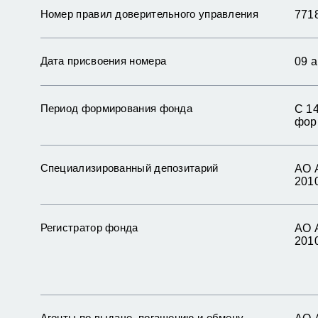
Номер правил доверительного управления
771
Дата присвоения номера
09 а
Период формирования фонда
С 14
фор
Специализированный депозитарий
АО 
2010
Регистратор фонда
АО 
2010
Агенты по выдаче, погашению и обмену