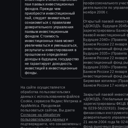
профессионального участ
паи паевых инвестиционных
деятельности по управл
фондов. Прежде чем
ноября 2006 г.
приобрести инвестиционный
пай, следует внимательно
Открытый паевой инвест
ознакомиться с правилами
«ДОХОДЪ. Будущее 2045»
доверительного управления
зарегистрированы Банком
паевым инвестиционным
паевой инвестиционный 
фондом. Стоимость
Будущее 2040» (Правила
инвестиционных паев может
Банком России 22 января
увеличиваться и уменьшаться,
инвестиционный фонд ры
результаты инвестирования в
Будущее 2035» (Правила
прошлом не определяют
Банком России 22 января
доходы в будущем, государство
инвестиционный фонд ры
не гарантирует доходность
Будущее 2030» (Правила
инвестиций в инвестиционные
Банком России 22 января
фонды.
инвестиционный фонд ры
Биржевая копилка» (Прав
Банком России 17 ноября 
На сайте осуществляется
обработка пользовательских
Закрытый паевой инвест
данных с использованием файлов
«
ДОХОДЪ. Глобальные и
Cookie, сервисов Яндекс Метрика и
зарегистрированы ФКЦБ 
AppMetrica. Продолжая
№ 0239-58232910).
Закры
пользоваться сайтом, Вы даете
финансовых инструменто
Согласие на обработку
доверительного управле
пользовательских данных
и
21 июля 2004 года
№ 0240
подтверждаете, что ознакомлены с
фонд рыночных финансов