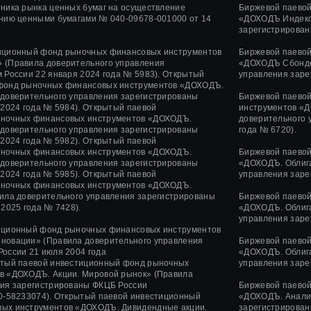
ника рынка ценных бумаг на осуществление
Биржевой паево
ению ценными бумагами
№ 040-09678-001000
от 14
«ДОХОДЪ Индекс
зарегистрирован
иционный фонд рыночных финансовых инструментов
Биржевой паево
 (Правила доверительного управления
«ДОХОДЪ Сбондс
 России 22 января 2024 года № 5983). Открытый
управления заре
фонд рыночных финансовых инструментов «ДОХОДЪ.
 доверительного управления зарегистрированы
Биржевой паево
 2024 года № 5984). Открытый паевой
инструментов «Д
ночных финансовых инструментов «ДОХОДЪ.
доверительного 
 доверительного управления зарегистрированы
года № 6720).
 2024 года № 5982). Открытый паевой
ночных финансовых инструментов «ДОХОДЪ.
Биржевой паево
 доверительного управления зарегистрированы
«ДОХОДЪ. Облига
 2024 года № 5985). Открытый паевой
управления заре
ночных финансовых инструментов «ДОХОДЪ.
ила доверительного управления зарегистрированы
Биржевой паево
2025 года № 7428).
«ДОХОДЪ. Облига
управления заре
иционный фонд рыночных финансовых инструментов
нновации»
(Правила доверительного управления
Биржевой паево
России
21 июля 2004 года
«ДОХОДЪ. Облига
тый паевой инвестиционный фонд рыночных
управления заре
в «ДОХОДЪ. Акции. Мировой рынок» (Правила
ния зарегистрированы ФКЦБ России
Биржевой паево
-58233074).
Открытый паевой инвестиционный
«ДОХОДЪ. Анализ
ых инструментов «ДОХОДЪ. Дивидендные акции.
зарегистрирован