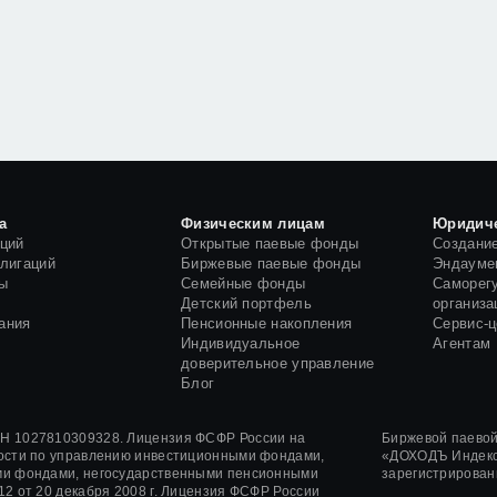
а
Физическим лицам
Юридич
кций
Открытые паевые фонды
Создани
блигаций
Биржевые паевые фонды
Эндауме
ы
Семейные фонды
Саморег
и
Детский портфель
организа
ания
Пенсионные накопления
Сервис-
Индивидуальное
Агентам
доверительное управление
Блог
 1027810309328. Лицензия ФСФР России на
Биржевой паево
ости по управлению инвестиционными фондами,
«ДОХОДЪ Индекс
и фондами, негосударственными пенсионными
зарегистрирован
12
от
20 декабря 2008 г.
Лицензия ФСФР России