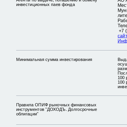
АО 
инвестиционных паев фонда
Мест
Муни
лите
Рабо
Теле
+7 (
сай
Инф
Минимальная сумма инвестирования
Выда
осущ
разм
Посл
100 
100 
инве
Правила ОПИФ рыночных финансовых
инструментов "ДОХОДЪ. Долгосрочные
облигации"