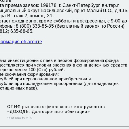
Актив
а приема заявок: 199178, г. Санкт-Петербург, вн.тер.г.
ципальный округ Васильевский, пр-кт Малый В.О., д.43 к.
ра В, этаж 2, помещ. 31.
тает ежедневно, кроме субботы и воскресенья, с 9-00 до 
фоны: 8 (800) 333-85-85 (бесплатный звонок по России);
812) 635-68-65.
т
ормация об агенте
ча инвестиционных паев в период формирования фонда
ествляется при условии внесения в фонд денежных средств 
ере не менее 100 (Сто) рублей.
е окончания
формирования:
рублей при пер
воначальном приобретении и
рублей при последующем приобретении (для владельцев
стиционных паев).
ОПИФ рыночных финансовых инструментов
«ДОХОДЪ. Долгосрочные облигации»
13.04.2026 15:51:54