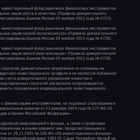
й инвестиционный фонд рыночных финансовых инструментов
ные акции роста и качества»
(Правила доверительного
гистрированы Банком России
29 ноября 2021 года
№ 4727).
й инвестиционный фонд рыночных финансовых инструментов
ные акции низкой волатильности»
(Правила доверительного
гистрированы Банком России
29 ноября 2021 года
№ 4728).
й инвестиционный фонд рыночных финансовых инструментов
ьные акции малой капитализации»
(Правила доверительного
гистрированы Банком России
29 ноября 2021 года
№ 4729).
стратегии доверительного управления не основаны на
дартного инвестиционного профиля и не являются публичной
ие счета доверительного управления клиентом и
редставленных стратегий управления сопровождается
анкеты определения индивидуального инвестиционного
е с финансовыми инструментами, не подлежат страхованию в
Федеральным законом от 23 декабря 2003 года № 177-ФЗ «О
адов в банках Российской Федерации».
подробной информацией о фондах, а также с правилами
управления и иными документами, предусмотренными в
оне от 29.11.2001 № 156-ФЗ «Об инвестиционных фондах»
 Управляющей компании: 199178, Санкт-Петербург, Малый пр.