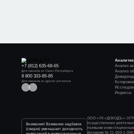
Аналитик
+7 (812) 635-68-65
Анализ а
Анализ о
Для звонков из Санкт-Петербурга
8 800 333-85-85
Дивиденд
Для звонков из других регионов
Котировк
Исследов
Индексы
ООО «УК «ДОХОДЪ». ОГРН
осуществление деятельн
Внимание! Взимание надбавок
паевыми инвестиционным
(скидок) уменьшает доходность
фондами
№ 21-000-1-006
инвестиций в инвестиционные