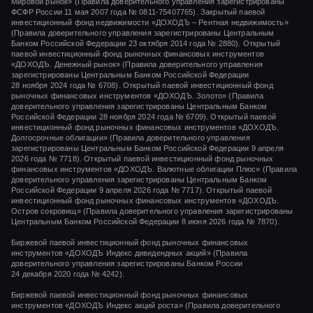
Мировой рынок» (Правила доверительного управления зарегистрированы
ФСФР России
11 мая 2007 года
№ 0811-75407765).
Закрытый паевой
инвестиционный фонд недвижимости «ДОХОДЪ – Рентная недвижимость»
(Правила доверительного управления зарегистрированы Центральным
Банком Российской Федерации
23 октября 2014 года
№ 2880).
Открытый
паевой инвестиционный фонд рыночных финансовых инструментов
«ДОХОДЪ. Денежный рынок»
(Правила доверительного управления
зарегистрированы Центральным Банком Российской Федерации
28 ноября 2024 года
№ 6708).
Открытый паевой инвестиционный фонд
рыночных финансовых инструментов
«ДОХОДЪ. Золото»
(Правила
доверительного управления зарегистрированы Центральным Банком
Российской Федерации
28 ноября 2024 года
№ 6709). Открытый паевой
инвестиционный фонд рыночных финансовых инструментов «ДОХОДЪ.
Долгосрочные облигации» (Правила доверительного управления
зарегистрированы Центральным Банком Российской Федерации 9 апреля
2026 года № 7718). Открытый паевой инвестиционный фонд рыночных
финансовых инструментов «ДОХОДЪ. Валютные облигации Плюс» (Правила
доверительного управления зарегистрированы Центральным Банком
Российской Федерации 9 апреля 2026 года № 7717). Открытый паевой
инвестиционный фонд рыночных финансовых инструментов «ДОХОДЪ.
Остров сокровищ» (Правила доверительного управления зарегистрированы
Центральным Банком Российской Федерации 8 июня 2026 года № 7870).
Биржевой паевой инвестиционный фонд рыночных финансовых
инструментов
«ДОХОДЪ Индекс дивидендных акций»
(Правила
доверительного управления зарегистрированы Банком России
24 декабря 2020 года
№ 4242)
.
Биржевой паевой инвестиционный фонд рыночных финансовых
инструментов
«ДОХОДЪ Индекс акций роста»
(Правила доверительного