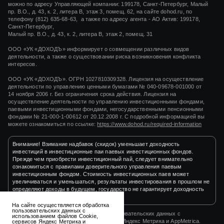
можно по адресу Управляющей компании: 199178, Санкт-Петербург, Малый
пр. В.О., д. 43, к. 2, литера В, этаж 3, помещ. 62, на сайте dohod.ru, по
телефону (812) 635-68-63, а также по адресу агента - АО Актив: 199178,
Санкт-Петербург,
Малый пр. В.О., д. 43, к. 2, литера В, этаж 2, помещ. 31
ООО «УК «ДОХОДЪ» информирует о совмещении различных видов
деятельности, а также о существовании риска возникновения конфликта
интересов.
ООО «УК «ДОХОДЪ». ОГРН 1027810309328. Лицензия на осуществление
деятельности по управлению ценными бумагами
№ 040-09678-001000
от
14 ноября 2006 г.
Без ограничения срока действия. Лицензия на
осуществление деятельности по управлению инвестиционными фондами,
паевыми инвестиционными фондами, негосударственными пенсионными
фондами
№ 21-000-1-00612
от
20.12.2008 г.
С подробной информацией вы
можете ознакомиться по ссылке:
https://www.dohod.ru/required-information
Внимание! Взимание надбавок (скидок) уменьшает доходность
инвестиций в инвестиционные паи паевых инвестиционных фондов.
Прежде чем приобрести инвестиционный пай, следует внимательно
ознакомиться с правилами доверительного управления паевым
инвестиционным фондом. Стоимость инвестиционных паев может
увеличиваться и уменьшаться, результаты инвестирования в прошлом не
определяют доходы в будущем, государство не гарантирует доходность
инвестиций в инвестиционные фонды.
На сайте осуществляется обработка
пользовательских данных с
На сайте осуществляется обработка пользовательских данных с
использованием файлов Cookie,
использованием файлов Cookie, сервисов Яндекс Метрика и AppMetrica.
сервисов Яндекс Метрика и