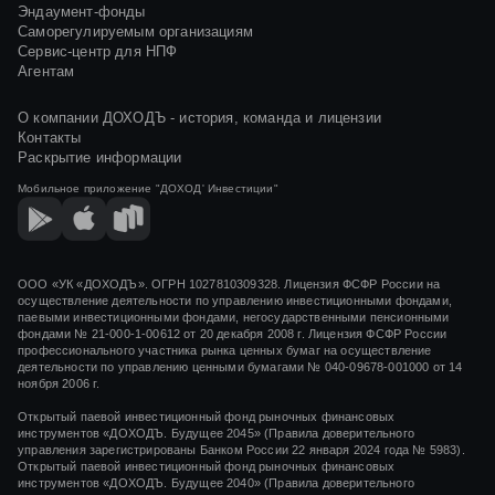
Эндаумент-фонды
Саморегулируемым организациям
СООБЩЕНИЕ О ЗАВЕРШЕНИИ (ОКОНЧАНИИ) ФОРМИРОВАНИЯ
Сервис-центр для НПФ
БИРЖЕВОГО ПАЕВОГО ИНВЕСТИЦИОННОГО ФОНДА РЫНОЧНЫХ
ФИНАНСОВЫХ ИНСТРУМЕНТОВ "ДОХОДЪ. ОБЛИГАЦИИ ДО ДЕКАБРЯ
Агентам
2026/2029/2032"
О компании ДОХОДЪ - история, команда и лицензии
СООБЩЕНИЕ О ВОЗНИКНОВЕНИИ (НАСТУПЛЕНИИ) ОСНОВАНИЙ ДЛЯ
ВКЛЮЧЕНИЯ В СОСТАВ БИРЖЕВОГО ПАЕВОГО ИНВЕСТИЦИОННОГО
Контакты
ФОНДА РЫНОЧНЫХ ФИНАНСОВЫХ ИНСТРУМЕНТОВ "ДОХОДЪ.
Раскрытие информации
ОБЛИГАЦИИ ДО ДЕКАБРЯ 2026/2029/2032" ИМУЩЕСТВА,
ПЕРЕДАННОГО В ОПЛАТУ ИНВЕСТИЦИОННЫХ ПАЕВ
Мобильное приложение
"ДОХОД' Инвестиции"
СООБЩЕНИЕ О ФОРМИРОВАНИИ БИРЖЕВОГО ПАЕВОГО
ИНВЕСТИЦИОННОГО ФОНДА РЫНОЧНЫХ ФИНАНСОВЫХ
ИНСТРУМЕНТОВ "ДОХОДЪ. ОБЛИГАЦИИ ДО ДЕКАБРЯ 2027/2030/2033"
СООБЩЕНИЕ О ФОРМИРОВАНИИ БИРЖЕВОГО ПАЕВОГО
ООО «УК «ДОХОДЪ». ОГРН 1027810309328. Лицензия ФСФР России на
ИНВЕСТИЦИОННОГО ФОНДА РЫНОЧНЫХ ФИНАНСОВЫХ
осуществление деятельности по управлению инвестиционными фондами,
ИНСТРУМЕНТОВ "ДОХОДЪ. ОБЛИГАЦИИ ДО ДЕКАБРЯ 2025/2028/2031"
паевыми инвестиционными фондами, негосударственными пенсионными
фондами
№ 21-000-1-00612
от
20 декабря 2008 г.
Лицензия ФСФР России
профессионального участника рынка ценных бумаг на осуществление
СООБЩЕНИЕ О ФОРМИРОВАНИИ БИРЖЕВОГО ПАЕВОГО
ИНВЕСТИЦИОННОГО ФОНДА РЫНОЧНЫХ ФИНАНСОВЫХ
деятельности по управлению ценными бумагами
№ 040-09678-001000
от 14
ИНСТРУМЕНТОВ "ДОХОДЪ. АНАЛИЗ АКЦИЙ"
ноября 2006 г.
Открытый паевой инвестиционный фонд рыночных финансовых
СООБЩЕНИЕ О ФОРМИРОВАНИИ БИРЖЕВОГО ПАЕВОГО
ИНВЕСТИЦИОННОГО ФОНДА РЫНОЧНЫХ ФИНАНСОВЫХ
инструментов «ДОХОДЪ. Будущее 2045» (Правила доверительного
ИНСТРУМЕНТОВ "ДОХОДЪ. ОБЛИГАЦИИ ДО ДЕКАБРЯ 2026/2029/2032"
управления зарегистрированы Банком России 22 января 2024 года № 5983).
Открытый паевой инвестиционный фонд рыночных финансовых
инструментов «ДОХОДЪ. Будущее 2040» (Правила доверительного
СООБЩЕНИЕ ОБ ОБНАРУЖЕНИИ (ВЫЯВЛЕНИИ) НЕТОЧНЫХ,