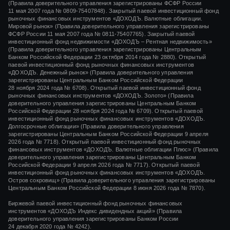
(Правила доверительного управления зарегистрированы ФСФР России
11 мая 2007 года
№ 0809-75407848).
Закрытый паевой инвестиционный фонд
рыночных финансовых инструментов «ДОХОДЪ. Валютные облигации.
Мировой рынок» (Правила доверительного управления зарегистрированы
ФСФР России
11 мая 2007 года
№ 0811-75407765).
Закрытый паевой
инвестиционный фонд недвижимости «ДОХОДЪ – Рентная недвижимость»
(Правила доверительного управления зарегистрированы Центральным
Банком Российской Федерации
23 октября 2014 года
№ 2880).
Открытый
паевой инвестиционный фонд рыночных финансовых инструментов
«ДОХОДЪ. Денежный рынок»
(Правила доверительного управления
зарегистрированы Центральным Банком Российской Федерации
28 ноября 2024 года
№ 6708).
Открытый паевой инвестиционный фонд
рыночных финансовых инструментов
«ДОХОДЪ. Золото»
(Правила
доверительного управления зарегистрированы Центральным Банком
Российской Федерации
28 ноября 2024 года
№ 6709). Открытый паевой
инвестиционный фонд рыночных финансовых инструментов «ДОХОДЪ.
Долгосрочные облигации» (Правила доверительного управления
зарегистрированы Центральным Банком Российской Федерации 9 апреля
2026 года № 7718). Открытый паевой инвестиционный фонд рыночных
финансовых инструментов «ДОХОДЪ. Валютные облигации Плюс» (Правила
доверительного управления зарегистрированы Центральным Банком
Российской Федерации 9 апреля 2026 года № 7717). Открытый паевой
инвестиционный фонд рыночных финансовых инструментов «ДОХОДЪ.
Остров сокровищ» (Правила доверительного управления зарегистрированы
Центральным Банком Российской Федерации 8 июня 2026 года № 7870).
Биржевой паевой инвестиционный фонд рыночных финансовых
инструментов
«ДОХОДЪ Индекс дивидендных акций»
(Правила
доверительного управления зарегистрированы Банком России
24 декабря 2020 года
№ 4242)
.