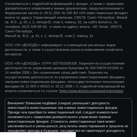
Ознакомиться с подробной информацией о фондах, а также с правилами
доверительного управления и иными документами, предусмотренными в
Федеральном законе от 29.11.2001 № 156-ФЗ «Об инвестиционных фондах»
можно по адресу Управляющей компании: 199178, Санкт-Петербург, Малый
пр. В.О., д. 43, к. 2, литера В, этаж 3, помещ. 62, на сайте dohod.ru, по
телефону (812) 635-68-63, а также по адресу агента - АО Актив: 199178,
Санкт-Петербург,
Малый пр. В.О., д. 43, к. 2, литера В, этаж 2, помещ. 31
ООО «УК «ДОХОДЪ» информирует о совмещении различных видов
деятельности, а также о существовании риска возникновения конфликта
интересов.
ООО «УК «ДОХОДЪ». ОГРН 1027810309328. Лицензия на осуществление
деятельности по управлению ценными бумагами
№ 040-09678-001000
от
14 ноября 2006 г.
Без ограничения срока действия. Лицензия на
осуществление деятельности по управлению инвестиционными фондами,
паевыми инвестиционными фондами, негосударственными пенсионными
фондами
№ 21-000-1-00612
от
20.12.2008 г.
С подробной информацией вы
можете ознакомиться по ссылке:
https://www.dohod.ru/required-information
Внимание! Взимание надбавок (скидок) уменьшает доходность
инвестиций в инвестиционные паи паевых инвестиционных фондов.
Прежде чем приобрести инвестиционный пай, следует внимательно
ознакомиться с правилами доверительного управления паевым
инвестиционным фондом. Стоимость инвестиционных паев может
увеличиваться и уменьшаться, результаты инвестирования в прошлом не
определяют доходы в будущем, государство не гарантирует доходность
инвестиций в инвестиционные фонды.