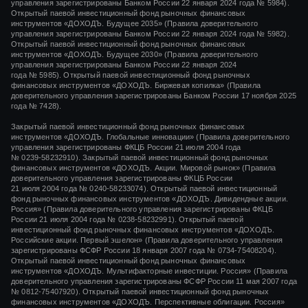
НЕПОЛНЫХ И (ИЛИ) НЕДОСТОВЕРНЫХ СВЕДЕНИЙ В
управления зарегистрированы Банком России 22 января 2024 года № 5984).
РАСКРЫВАЕМОЙ ИНФОРМАЦИИ (УТОЧНЕННЫЙ РАСЧЕТ
Открытый паевой инвестиционный фонд рыночных финансовых
СОБСТВЕННЫХ СРЕДСТВ УПРАВЛЯЮЩЕЙ КОМПАНИИ НА 31.12.2024)
инструментов «ДОХОДЪ. Будущее 2035» (Правила доверительного
управления зарегистрированы Банком России 22 января 2024 года № 5982).
Открытый паевой инвестиционный фонд рыночных финансовых
СООБЩЕНИЕ ОБ ОБНАРУЖЕНИИ (ВЫЯВЛЕНИИ) НЕТОЧНЫХ,
НЕПОЛНЫХ И (ИЛИ) НЕДОСТОВЕРНЫХ СВЕДЕНИЙ В
инструментов «ДОХОДЪ. Будущее 2030» (Правила доверительного
РАСКРЫВАЕМОЙ ИНФОРМАЦИИ
управления зарегистрированы Банком России 22 января 2024
года № 5985). Открытый паевой инвестиционный фонд рыночных
финансовых инструментов «ДОХОДЪ. Биржевая копилка» (Правила
СООБЩЕНИЕ ОБ ОБНАРУЖЕНИИ (ВЫЯВЛЕНИИ) НЕТОЧНЫХ,
НЕПОЛНЫХ И (ИЛИ) НЕДОСТОВЕРНЫХ СВЕДЕНИЙ В
доверительного управления зарегистрированы Банком России 17 ноября 2025
РАСКРЫВАЕМОЙ ИНФОРМАЦИИ
года № 7428).
Закрытый паевой инвестиционный фонд рыночных финансовых
СООБЩЕНИЕ О РЕГИСТРАЦИИ БАНКОМ РОССИИ ИЗМЕНЕНИЙ И
ДОПОЛНЕНИЙ, ВНОСИМЫХ В ПРАВИЛА ДОВЕРИТЕЛЬНОГО
инструментов «
ДОХОДЪ. Глобальные инновации»
(Правила доверительного
УПРАВЛЕНИЯ
управления зарегистрированы ФКЦБ России
21 июля 2004 года
№ 0239-58232910).
Закрытый паевой инвестиционный фонд рыночных
финансовых инструментов «ДОХОДЪ. Акции. Мировой рынок» (Правила
доверительного управления зарегистрированы ФКЦБ России
21 июля 2004 года
№ 0240-58233074).
Открытый паевой инвестиционный
фонд рыночных финансовых инструментов «ДОХОДЪ. Дивидендные акции.
Россия» (Правила доверительного управления зарегистрированы ФКЦБ
России
21 июля 2004 года
№ 0238-58232991).
Открытый паевой
инвестиционный фонд рыночных финансовых инструментов «ДОХОДЪ.
Российские акции. Первый эшелон» (Правила доверительного управления
зарегистрированы ФСФР России
18 января 2007 года
№ 0734-75408204).
Открытый паевой инвестиционный фонд рыночных финансовых
инструментов «ДОХОДЪ. Мультифакторные инвестиции. Россия» (Правила
доверительного управления зарегистрированы ФСФР России
11 мая 2007 года
№ 0812-75407920).
Открытый паевой инвестиционный фонд рыночных
финансовых инструментов «ДОХОДЪ. Перспективные облигации. Россия»