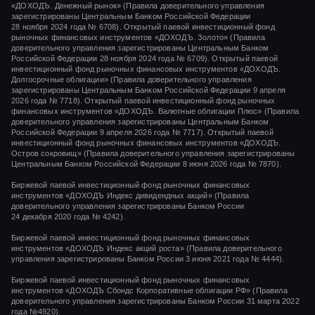
«ДОХОДЪ. Денежный рынок»
(Правила доверительного управления
зарегистрированы Центральным Банком Российской Федерации
28 ноября 2024 года
№ 6708).
Открытый паевой инвестиционный фонд
рыночных финансовых инструментов
«ДОХОДЪ. Золото»
(Правила
доверительного управления зарегистрированы Центральным Банком
Российской Федерации
28 ноября 2024 года
№ 6709). Открытый паевой
инвестиционный фонд рыночных финансовых инструментов «ДОХОДЪ.
Долгосрочные облигации» (Правила доверительного управления
зарегистрированы Центральным Банком Российской Федерации 9 апреля
2026 года № 7718). Открытый паевой инвестиционный фонд рыночных
финансовых инструментов «ДОХОДЪ. Валютные облигации Плюс» (Правила
доверительного управления зарегистрированы Центральным Банком
Российской Федерации 9 апреля 2026 года № 7717). Открытый паевой
инвестиционный фонд рыночных финансовых инструментов «ДОХОДЪ.
Остров сокровищ» (Правила доверительного управления зарегистрированы
Центральным Банком Российской Федерации 8 июня 2026 года № 7870).
Биржевой паевой инвестиционный фонд рыночных финансовых
инструментов
«ДОХОДЪ Индекс дивидендных акций»
(Правила
доверительного управления зарегистрированы Банком России
24 декабря 2020 года
№ 4242)
.
Биржевой паевой инвестиционный фонд рыночных финансовых
инструментов
«ДОХОДЪ Индекс акций роста»
(Правила доверительного
управления зарегистрированы Банком России
3 июня 2021 года
№ 4444
).
Биржевой паевой инвестиционный фонд рыночных финансовых
инструментов «ДОХОДЪ Сбондс Корпоративные облигации РФ» (Правила
доверительного управления зарегистрированы Банком России 31 марта 2022
года №4920).