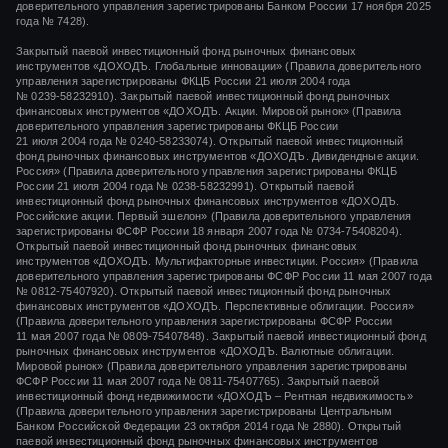
доверительного управления зарегистрированы Банком России 17 ноября 2025
года № 7428).
Закрытый паевой инвестиционный фонд рыночных финансовых
инструментов «
ДОХОДЪ. Глобальные инновации»
(Правила доверительного
управления зарегистрированы ФКЦБ России
21 июля 2004 года
№ 0239-58232910).
Закрытый паевой инвестиционный фонд рыночных
финансовых инструментов «ДОХОДЪ. Акции. Мировой рынок» (Правила
доверительного управления зарегистрированы ФКЦБ России
21 июля 2004 года
№ 0240-58233074).
Открытый паевой инвестиционный
фонд рыночных финансовых инструментов «ДОХОДЪ. Дивидендные акции.
Россия» (Правила доверительного управления зарегистрированы ФКЦБ
России
21 июля 2004 года
№ 0238-58232991).
Открытый паевой
инвестиционный фонд рыночных финансовых инструментов «ДОХОДЪ.
Российские акции. Первый эшелон» (Правила доверительного управления
зарегистрированы ФСФР России
18 января 2007 года
№ 0734-75408204).
Открытый паевой инвестиционный фонд рыночных финансовых
инструментов «ДОХОДЪ. Мультифакторные инвестиции. Россия» (Правила
доверительного управления зарегистрированы ФСФР России
11 мая 2007 года
№ 0812-75407920).
Открытый паевой инвестиционный фонд рыночных
финансовых инструментов «ДОХОДЪ. Перспективные облигации. Россия»
(Правила доверительного управления зарегистрированы ФСФР России
11 мая 2007 года
№ 0809-75407848).
Закрытый паевой инвестиционный фонд
рыночных финансовых инструментов «ДОХОДЪ. Валютные облигации.
Мировой рынок» (Правила доверительного управления зарегистрированы
ФСФР России
11 мая 2007 года
№ 0811-75407765).
Закрытый паевой
инвестиционный фонд недвижимости «ДОХОДЪ – Рентная недвижимость»
(Правила доверительного управления зарегистрированы Центральным
Банком Российской Федерации
23 октября 2014 года
№ 2880).
Открытый
паевой инвестиционный фонд рыночных финансовых инструментов