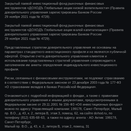
Закрытый паевой инвестиционный фонд рыночных финансовых
инструментов
«ДОХОДЪ Глобальные акции низкой волатильности»
(Правила
доверительного управления зарегистрированы Банком России
29 ноября 2021 года
№ 4728).
Закрытый паевой инвестиционный фонд рыночных финансовых
инструментов
«ДОХОДЪ Глобальные акции малой капитализации»
(Правила
доверительного управления зарегистрированы Банком России
29 ноября 2021 года
№ 4729).
Представленные стратегии доверительного управления не основаны на
параметрах стандартного инвестиционного профиля и не являются публичной
офертой. Открытие счета доверительного управления клиентом и
использование представленных стратегий управления сопровождается
заполнением им анкеты определения индивидуального инвестиционного
профиля.
Риски, связанные с финансовыми инструментами, не подлежат страхованию
в соответствии с Федеральным законом от 23 декабря 2003 года № 177-ФЗ
«О страховании вкладов в банках Российской Федерации».
Ознакомиться с подробной информацией о фондах, а также с правилами
доверительного управления и иными документами, предусмотренными в
Федеральном законе от 29.11.2001 № 156-ФЗ «Об инвестиционных фондах»
можно по адресу Управляющей компании: 199178, Санкт-Петербург, Малый
пр. В.О., д. 43, к. 2, литера В, этаж 3, помещ. 62, на сайте dohod.ru, по
телефону (812) 635-68-63, а также по адресу агента - АО Актив: 199178,
Санкт-Петербург,
Малый пр. В.О., д. 43, к. 2, литера В, этаж 2, помещ. 31