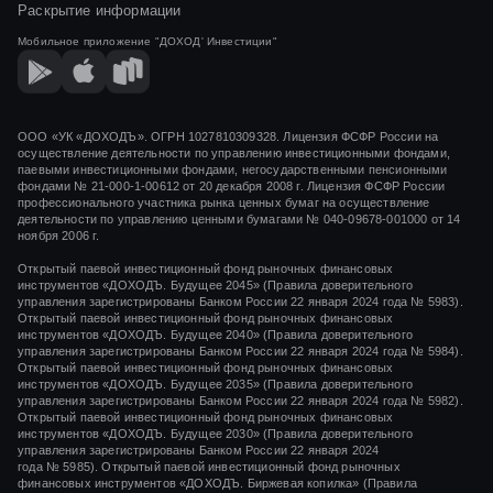
СООБЩЕНИЕ О ПРИНЯТИИ РЕШЕНИЯ ОБ ИЗМЕНЕНИИ ТИПА ОПИФ
Раскрытие информации
РЫНОЧНЫХ ФИНАНСОВЫХ ИНСТРУМЕНТОВ «ДОХОДЪ. ВАЛЮТНЫЕ
ОБЛИГАЦИИ. МИРОВОЙ РЫНОК»
Мобильное приложение
"ДОХОД' Инвестиции"
СООБЩЕНИЕ ОБ ОБНАРУЖЕНИИ (ВЫЯВЛЕНИИ) НЕТОЧНЫХ,
НЕПОЛНЫХ И (ИЛИ) НЕДОСТОВЕРНЫХ СВЕДЕНИЙ В
РАСКРЫВАЕМОЙ ИНФОРМАЦИИ (УТОЧНЕННЫЙ РАСЧЕТ
СОБСТВЕННЫХ СРЕДСТВ УПРАВЛЯЮЩЕЙ КОМПАНИИ НА 31.12.2022,
31.01.2023, 28.02.2023)
ООО «УК «ДОХОДЪ». ОГРН 1027810309328. Лицензия ФСФР России на
осуществление деятельности по управлению инвестиционными фондами,
СООБЩЕНИЕ ОБ ОБНАРУЖЕНИИ (ВЫЯВЛЕНИИ) НЕТОЧНЫХ,
паевыми инвестиционными фондами, негосударственными пенсионными
НЕПОЛНЫХ И (ИЛИ) НЕДОСТОВЕРНЫХ СВЕДЕНИЙ В
фондами
№ 21-000-1-00612
от
20 декабря 2008 г.
Лицензия ФСФР России
РАСКРЫВАЕМОЙ ИНФОРМАЦИИ (УТОЧНЕННЫЙ РАСЧЕТ
СОБСТВЕННЫХ СРЕДСТВ УПРАВЛЯЮЩЕЙ КОМПАНИИ НА 31.12.2022)
профессионального участника рынка ценных бумаг на осуществление
деятельности по управлению ценными бумагами
№ 040-09678-001000
от 14
ноября 2006 г.
СООБЩЕНИЕ ОБ ОБНАРУЖЕНИИ (ВЫЯВЛЕНИИ) НЕТОЧНЫХ,
НЕПОЛНЫХ И (ИЛИ) НЕДОСТОВЕРНЫХ СВЕДЕНИЙ В
РАСКРЫВАЕМОЙ ИНФОРМАЦИИ (КИД) БПИФ РЫНОЧНЫХ
Открытый паевой инвестиционный фонд рыночных финансовых
ФИНАНСОВЫХ ИНСТРУМЕНТОВ "ДОХОДЪ. СБОНДС
инструментов «ДОХОДЪ. Будущее 2045» (Правила доверительного
КОРПОРАТИВНЫЕ ОБЛИГАЦИИ РФ"
управления зарегистрированы Банком России 22 января 2024 года № 5983).
Открытый паевой инвестиционный фонд рыночных финансовых
инструментов «ДОХОДЪ. Будущее 2040» (Правила доверительного
управления зарегистрированы Банком России 22 января 2024 года № 5984).
Открытый паевой инвестиционный фонд рыночных финансовых
инструментов «ДОХОДЪ. Будущее 2035» (Правила доверительного
управления зарегистрированы Банком России 22 января 2024 года № 5982).
Открытый паевой инвестиционный фонд рыночных финансовых
инструментов «ДОХОДЪ. Будущее 2030» (Правила доверительного
управления зарегистрированы Банком России 22 января 2024
года № 5985). Открытый паевой инвестиционный фонд рыночных
финансовых инструментов «ДОХОДЪ. Биржевая копилка» (Правила