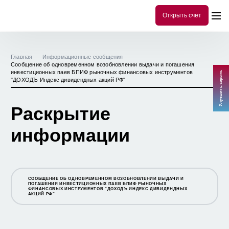
Открыть счет
Главная
Информационные сообщения
Сообщение об одновременном возобновлении выдачи и погашения
инвестиционных паев БПИФ рыночных финансовых инструментов
Улучшить сервис
"ДОХОДЪ Индекс дивидендных акций РФ"
Раскрытие
информации
СООБЩЕНИЕ ОБ ОДНОВРЕМЕННОМ ВОЗОБНОВЛЕНИИ ВЫДАЧИ И
ПОГАШЕНИЯ ИНВЕСТИЦИОННЫХ ПАЕВ БПИФ РЫНОЧНЫХ
ФИНАНСОВЫХ ИНСТРУМЕНТОВ "ДОХОДЪ ИНДЕКС ДИВИДЕНДНЫХ
АКЦИЙ РФ"
СООБЩЕНИЕ О ПРЕКРАЩЕНИИ ЗАКРЫТОГО ПАЕВОГО
ИНВЕСТИЦИОННОГО ФОНДА КОМБИНИРОВАННОГО "ДОХОДЪ -
ПЕРСПЕКТИВНЫЕ РЕШЕНИЯ"