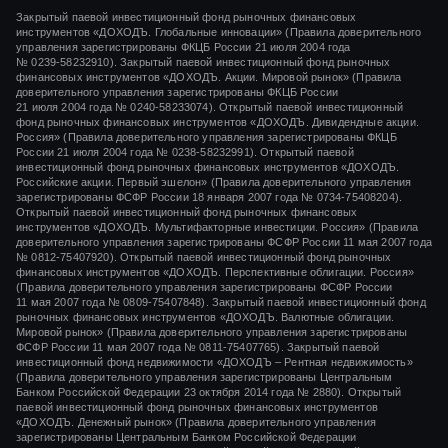
Закрытый паевой инвестиционный фонд рыночных финансовых
инструментов «
ДОХОДЪ. Глобальные инновации»
(Правила доверительного
управления зарегистрированы ФКЦБ России
21 июля 2004 года
№ 0239-58232910).
Закрытый паевой инвестиционный фонд рыночных
финансовых инструментов «ДОХОДЪ. Акции. Мировой рынок» (Правила
доверительного управления зарегистрированы ФКЦБ России
21 июля 2004 года
№ 0240-58233074).
Открытый паевой инвестиционный
фонд рыночных финансовых инструментов «ДОХОДЪ. Дивидендные акции.
Россия» (Правила доверительного управления зарегистрированы ФКЦБ
России
21 июля 2004 года
№ 0238-58232991).
Открытый паевой
инвестиционный фонд рыночных финансовых инструментов «ДОХОДЪ.
Российские акции. Первый эшелон» (Правила доверительного управления
зарегистрированы ФСФР России
18 января 2007 года
№ 0734-75408204).
Открытый паевой инвестиционный фонд рыночных финансовых
инструментов «ДОХОДЪ. Мультифакторные инвестиции. Россия» (Правила
доверительного управления зарегистрированы ФСФР России
11 мая 2007 года
№ 0812-75407920).
Открытый паевой инвестиционный фонд рыночных
финансовых инструментов «ДОХОДЪ. Перспективные облигации. Россия»
(Правила доверительного управления зарегистрированы ФСФР России
11 мая 2007 года
№ 0809-75407848).
Закрытый паевой инвестиционный фонд
рыночных финансовых инструментов «ДОХОДЪ. Валютные облигации.
Мировой рынок» (Правила доверительного управления зарегистрированы
ФСФР России
11 мая 2007 года
№ 0811-75407765).
Закрытый паевой
инвестиционный фонд недвижимости «ДОХОДЪ – Рентная недвижимость»
(Правила доверительного управления зарегистрированы Центральным
Банком Российской Федерации
23 октября 2014 года
№ 2880).
Открытый
паевой инвестиционный фонд рыночных финансовых инструментов
«ДОХОДЪ. Денежный рынок»
(Правила доверительного управления
зарегистрированы Центральным Банком Российской Федерации