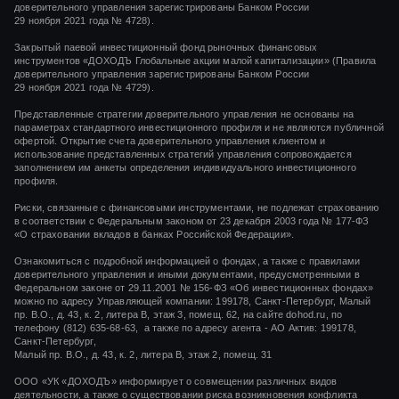
доверительного управления зарегистрированы Банком России
29 ноября 2021 года
№ 4728).
Закрытый паевой инвестиционный фонд рыночных финансовых
инструментов
«ДОХОДЪ Глобальные акции малой капитализации»
(Правила
доверительного управления зарегистрированы Банком России
29 ноября 2021 года
№ 4729).
Представленные стратегии доверительного управления не основаны на
параметрах стандартного инвестиционного профиля и не являются публичной
офертой. Открытие счета доверительного управления клиентом и
использование представленных стратегий управления сопровождается
заполнением им анкеты определения индивидуального инвестиционного
профиля.
Риски, связанные с финансовыми инструментами, не подлежат страхованию
в соответствии с Федеральным законом от 23 декабря 2003 года № 177-ФЗ
«О страховании вкладов в банках Российской Федерации».
Ознакомиться с подробной информацией о фондах, а также с правилами
доверительного управления и иными документами, предусмотренными в
Федеральном законе от 29.11.2001 № 156-ФЗ «Об инвестиционных фондах»
можно по адресу Управляющей компании: 199178, Санкт-Петербург, Малый
пр. В.О., д. 43, к. 2, литера В, этаж 3, помещ. 62, на сайте dohod.ru, по
телефону (812) 635-68-63, а также по адресу агента - АО Актив: 199178,
Санкт-Петербург,
Малый пр. В.О., д. 43, к. 2, литера В, этаж 2, помещ. 31
ООО «УК «ДОХОДЪ» информирует о совмещении различных видов
деятельности, а также о существовании риска возникновения конфликта