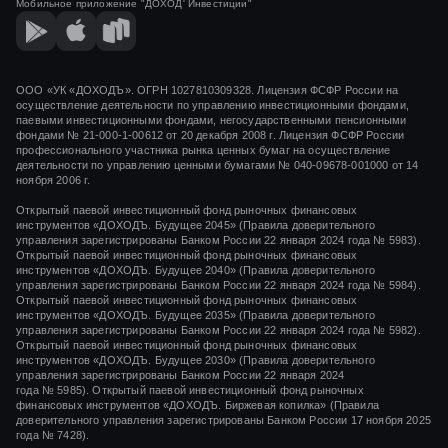
Мобильное приложение
"ДОХОД' Инвестиции"
СООБЩЕНИЕ ОБ ОДНОВРЕМЕННОМ ПРИОСТАНОВЛЕНИИ ВЫДАЧИ И
ПОГАШЕНИЯ ИНВЕСТИЦИОННЫХ ПАЕВ БИРЖЕВЫХ ФОНДОВ
СООБЩЕНИЕ ОБ ОДНОВРЕМЕННОМ ПРИОСТАНОВЛЕНИИ ВЫДАЧИ,
ПОГАШЕНИЯ И ОБМЕНА ИНВЕСТИЦИОННЫХ ПАЕВ ОТКРЫТЫХ
ПАЕВЫХ ИНВЕСТИЦИОННЫХ ФОНДОВ РЫНОЧНЫХ ФИНАНСОВЫХ
ООО «УК «ДОХОДЪ». ОГРН 1027810309328. Лицензия ФСФР России на
ИНСТРУМЕНТОВ
осуществление деятельности по управлению инвестиционными фондами,
паевыми инвестиционными фондами, негосударственными пенсионными
фондами
№ 21-000-1-00612
от
20 декабря 2008 г.
Лицензия ФСФР России
СООБЩЕНИЕ ОБ ОБНАРУЖЕНИИ (ВЫЯВЛЕНИИ) НЕТОЧНЫХ,
НЕПОЛНЫХ И (ИЛИ) НЕДОСТОВЕРНЫХ СВЕДЕНИЙ В
профессионального участника рынка ценных бумаг на осуществление
РАСКРЫВАЕМОЙ ИНФОРМАЦИИ
деятельности по управлению ценными бумагами
№ 040-09678-001000
от 14
ноября 2006 г.
СООБЩЕНИЕ ОБ ОБНАРУЖЕНИИ (ВЫЯВЛЕНИИ) НЕТОЧНЫХ,
НЕПОЛНЫХ И (ИЛИ) НЕДОСТОВЕРНЫХ СВЕДЕНИЙ В
Открытый паевой инвестиционный фонд рыночных финансовых
РАСКРЫВАЕМОЙ ИНФОРМАЦИИ (КИД) ЗПИФ НЕДВИЖИМОСТИ
инструментов «ДОХОДЪ. Будущее 2045» (Правила доверительного
«ДОХОДЪ – РЕНТНАЯ НЕДВИЖИМОСТЬ»
управления зарегистрированы Банком России 22 января 2024 года № 5983).
Открытый паевой инвестиционный фонд рыночных финансовых
инструментов «ДОХОДЪ. Будущее 2040» (Правила доверительного
управления зарегистрированы Банком России 22 января 2024 года № 5984).
Открытый паевой инвестиционный фонд рыночных финансовых
инструментов «ДОХОДЪ. Будущее 2035» (Правила доверительного
управления зарегистрированы Банком России 22 января 2024 года № 5982).
Открытый паевой инвестиционный фонд рыночных финансовых
инструментов «ДОХОДЪ. Будущее 2030» (Правила доверительного
управления зарегистрированы Банком России 22 января 2024
года № 5985). Открытый паевой инвестиционный фонд рыночных
финансовых инструментов «ДОХОДЪ. Биржевая копилка» (Правила
доверительного управления зарегистрированы Банком России 17 ноября 2025
года № 7428).