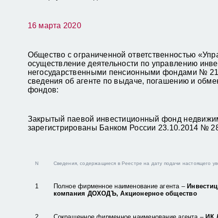
16 марта 2020
Общество с ограниченной ответственностью «У
осуществление деятельности по управлению ин
негосударственными пенсионными фондами № 21-00
сведения об агенте по выдаче, погашению и обм
фондов:
Закрытый паевой инвестиционный фонд недвижи
зарегистрированы Банком России 23.10.2014 № 28
N
Сведения, содержащиеся в Реестре на дату подачи настоящего у
1
Полное фирменное наименование агента –
Инвестиц
компания ДОХОДЪ, Акционерное общество
2
Сокращенное фирменное наименование агента –
ИК 