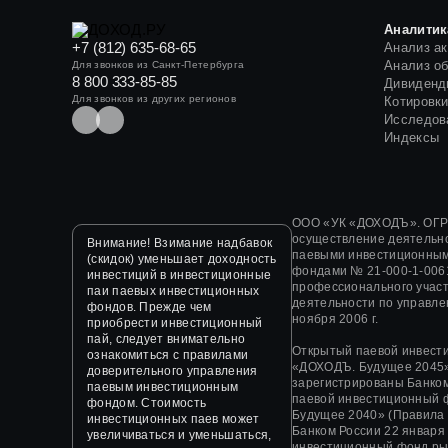
Аналитик
+7 (812) 635-68-65
Анализ а
Анализ о
Для звонков из Санкт-Петербурга
8 800 333-85-85
Дивиденд
Для звонков из других регионов
Котировк
Исследов
Индексы
ООО «УК «ДОХОДЪ». ОГРН
осуществление деятельн
Внимание! Взимание надбавок
паевыми инвестиционным
(скидок) уменьшает доходность
фондами
№ 21-000-1-006
инвестиций в инвестиционные
профессионального участ
паи паевых инвестиционных
деятельности по управл
фондов. Прежде чем
ноября 2006 г.
приобрести инвестиционный
пай, следует внимательно
Открытый паевой инвест
ознакомиться с правилами
«ДОХОДЪ. Будущее 2045»
доверительного управления
зарегистрированы Банком
паевым инвестиционным
паевой инвестиционный 
фондом. Стоимость
Будущее 2040» (Правила
инвестиционных паев может
Банком России 22 января
увеличиваться и уменьшаться,
инвестиционный фонд ры