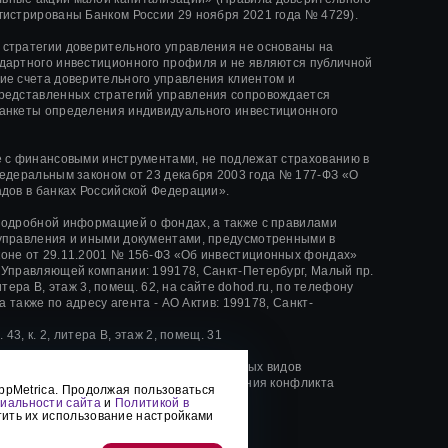
гистрированы Банком России
29 ноября 2021 года
№ 4729).
стратегии доверительного управления не основаны на
дартного инвестиционного профиля и не являются публичной
ие счета доверительного управления клиентом и
редставленных стратегий управления сопровождается
анкеты определения индивидуального инвестиционного
е с финансовыми инструментами, не подлежат страхованию в
Федеральным законом от 23 декабря 2003 года № 177-ФЗ «О
адов в банках Российской Федерации».
подробной информацией о фондах, а также с правилами
управления и иными документами, предусмотренными в
оне от 29.11.2001 № 156-ФЗ «Об инвестиционных фондах»
 Управляющей компании: 199178, Санкт-Петербург, Малый пр.
, литера В, этаж 3, помещ. 62, на сайте dohod.ru, по телефону
 а также по адресу агента - АО Актив: 199178, Санкт-
. 43, к. 2, литера В, этаж 2, помещ. 31
Ъ» информирует о совмещении различных видов
 также о существовании риска возникновения конфликта
ppMetrica. Продолжая пользоваться
иальности сайта
и
Политикой в
тить их использование настройками