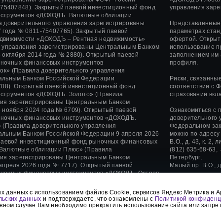
75407848).
Закрытый паевой инвестиционный фонд
управления заре
струментов «ДОХОДЪ. Валютные облигации.
а доверительного управления зарегистрированы
Представленные 
 года
№ 0811-75407765).
Закрытый паевой
параметрах стан
движимости «ДОХОДЪ – Рентная недвижимость»
офертой. Открыт
о управления зарегистрированы Центральным Банком
использование п
 октября 2014 года
№ 2880).
Открытый паевой
заполнением им 
ночных финансовых инструментов
профиля.
ок»
(Правила доверительного управления
альным Банком Российской Федерации
Риски, связанны
08).
Открытый паевой инвестиционный фонд
соответствии с 
нструментов
«ДОХОДЪ. Золото»
(Правила
страховании вкл
ния зарегистрированы Центральным Банком
 ноября 2024 года
№ 6709). Открытый паевой
Ознакомиться с 
ночных финансовых инструментов «ДОХОДЪ.
доверительного 
 (Правила доверительного управления
Федеральном зак
альным Банком Российской Федерации 9 апреля 2026
можно по адресу
 паевой инвестиционный фонд рыночных финансовых
В.О., д. 43, к. 2
Валютные облигации Плюс» (Правила
(812) 635-68-63,
ния зарегистрированы Центральным Банком
Петербург,
апреля 2026 года № 7717). Открытый паевой
Малый пр. В.О., д
ночных финансовых инструментов «ДОХОДЪ. Остров
рительного управления зарегистрированы
ООО «УК «ДОХОД
сийской Федерации 8 июня 2026 года № 7870).
деятельности, а
х данных с использованием файлов Cookie, сервисов Яндекс Метрика и A
интересов.
льских данных
и подтверждаете, что ознакомлены с
Политикой конфиденц
вном случае Вам необходимо прекратить использование сайта или запре