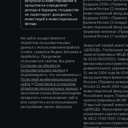
результаты инвестирования в
Будущее 2035» (Правила
прошлом не определяют
Банком России 22 января
доходы в будущем, государство
инвестиционный фонд ры
не гарантирует доходность
Будущее 2030» (Правила
инвестиций в инвестиционные
Банком России 22 января
фонды.
инвестиционный фонд ры
Биржевая копилка» (Прав
Банком России 17 ноября 
На сайте осуществляется
обработка пользовательских
Закрытый паевой инвест
данных с использованием файлов
«
ДОХОДЪ. Глобальные и
Cookie, сервисов Яндекс Метрика и
зарегистрированы ФКЦБ 
AppMetrica. Продолжая
№ 0239-58232910).
Закры
пользоваться сайтом, Вы даете
финансовых инструменто
Согласие на обработку
доверительного управле
пользовательских данных
и
21 июля 2004 года
№ 0240
подтверждаете, что ознакомлены с
фонд рыночных финансов
Политикой конфиденциальности
Россия» (Правила довер
сайта
и
Политикой в отношении
России
21 июля 2004 год
обработки персональных данных,
в
инвестиционный фонд ры
противном случае Вам необходимо
Российские акции. Первы
прекратить использование сайта
зарегистрированы ФСФР
или запретить их использование
Открытый паевой инвест
настройками своего браузера.
«ДОХОДЪ. Мультифакторн
управления зарегистрир
№ 0812-75407920).
Откры
финансовых инструменто
(Правила доверительног