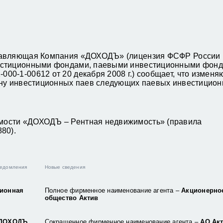
правляющая Компания «ДОХОДЪ» (лицензия ФСФР России 
вестиционными фондами, паевыми инвестиционными фонд
0-1-00612 от 20 декабря 2008 г.) сообщает, что изменя
ену инвестиционных паев следующих паевых инвестицио
мости «ДОХОДЪ – Рентная недвижимость» (правила
80).
ведомления
Новые сведения
ионная
Полное фирменное наименование агента –
Акционерно
общество Актив
ДОХОДЪ,
Сокращенное фирменное наименование агента –
АО Ак