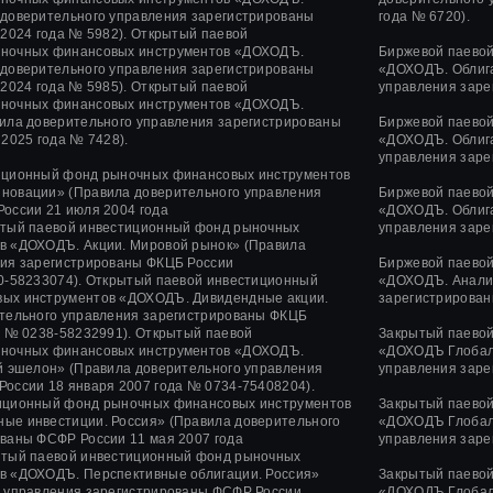
 доверительного управления зарегистрированы
года № 6720).
 2024 года № 5982). Открытый паевой
ночных финансовых инструментов «ДОХОДЪ.
Биржевой паево
 доверительного управления зарегистрированы
«ДОХОДЪ. Облига
 2024 года № 5985). Открытый паевой
управления заре
ночных финансовых инструментов «ДОХОДЪ.
ила доверительного управления зарегистрированы
Биржевой паево
2025 года № 7428).
«ДОХОДЪ. Облига
управления заре
иционный фонд рыночных финансовых инструментов
нновации»
(Правила доверительного управления
Биржевой паево
России
21 июля 2004 года
«ДОХОДЪ. Облига
тый паевой инвестиционный фонд рыночных
управления заре
в «ДОХОДЪ. Акции. Мировой рынок» (Правила
ния зарегистрированы ФКЦБ России
Биржевой паево
-58233074).
Открытый паевой инвестиционный
«ДОХОДЪ. Анализ
ых инструментов «ДОХОДЪ. Дивидендные акции.
зарегистрирован
ительного управления зарегистрированы ФКЦБ
а
№ 0238-58232991).
Открытый паевой
Закрытый паево
ночных финансовых инструментов «ДОХОДЪ.
«ДОХОДЪ Глобаль
й эшелон» (Правила доверительного управления
управления заре
 России
18 января 2007 года
№ 0734-75408204).
иционный фонд рыночных финансовых инструментов
Закрытый паево
ые инвестиции. Россия» (Правила доверительного
«ДОХОДЪ Глобаль
ованы ФСФР России
11 мая 2007 года
управления заре
тый паевой инвестиционный фонд рыночных
в «ДОХОДЪ. Перспективные облигации. Россия»
Закрытый паево
о управления зарегистрированы ФСФР России
«ДОХОДЪ Глобал