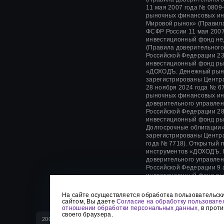
11 мая 2007 года
№ 0809-
рыночных финансовых ин
Мировой рынок» (Правил
ФСФР России
11 мая 2007
инвестиционный фонд не
(Правила доверительног
Российской Федерации
23
инвестиционный фонд ры
«ДОХОДЪ. Денежный рын
зарегистрированы Центр
28 ноября 2024 года
№ 67
рыночных финансовых и
доверительного управле
Российской Федерации
28
инвестиционный фонд ры
Долгосрочные облигации»
зарегистрированы Центр
года № 7718). Открытый
инструментов «ДОХОДЪ. 
доверительного управле
Российской Федерации 9 
инвестиционный фонд ры
сокровищ» (Правила дове
Центральным Банком Рос
На сайте осуществляется обработка пользовательски
сайтом, Вы даете
Согласие на обработку пользовате
отношении обработки персональных данных,
в проти
своего браузера.
2003-2026 © ООО «УК «ДОХОДЪ»