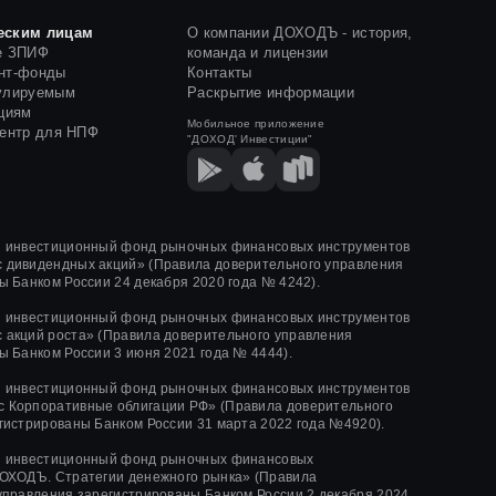
еским лицам
О компании ДОХОДЪ - история,
е ЗПИФ
команда и лицензии
нт-фонды
Контакты
улируемым
Раскрытие информации
циям
Мобильное приложение
центр для НПФ
"ДОХОД' Инвестиции"
й инвестиционный фонд рыночных финансовых инструментов
 дивидендных акций»
(Правила доверительного управления
ы Банком России
24 декабря 2020 года
№ 4242)
.
й инвестиционный фонд рыночных финансовых инструментов
 акций роста»
(Правила доверительного управления
ы Банком России
3 июня 2021 года
№ 4444
).
й инвестиционный фонд рыночных финансовых инструментов
 Корпоративные облигации РФ» (Правила доверительного
гистрированы Банком России 31 марта 2022 года №4920).
й инвестиционный фонд рыночных финансовых
ОХОДЪ. Стратегии денежного рынка» (Правила
управления зарегистрированы Банком России 2 декабря 2024