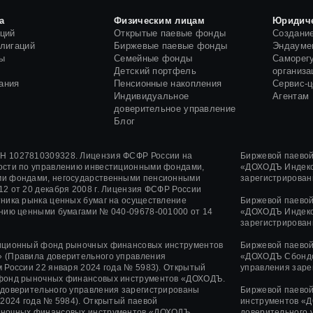
а
Физическим лицам
Юридич
кций
Открытые паевые фонды
Создани
блигаций
Биржевые паевые фонды
Эндауме
ы
Семейные фонды
Саморег
и
Детский портфель
организа
ания
Пенсионные накопления
Сервис-
Индивидуальное
Агентам
доверительное управление
Блог
 1027810309328. Лицензия ФСФР России на
Биржевой паево
ости по управлению инвестиционными фондами,
«ДОХОДЪ Индекс
и фондами, негосударственными пенсионными
зарегистрирован
12
от
20 декабря 2008 г.
Лицензия ФСФР России
ника рынка ценных бумаг на осуществление
Биржевой паево
ению ценными бумагами
№ 040-09678-001000
от 14
«ДОХОДЪ Индекс
зарегистрирован
иционный фонд рыночных финансовых инструментов
Биржевой паево
 (Правила доверительного управления
«ДОХОДЪ Сбондс
 России 22 января 2024 года № 5983). Открытый
управления заре
фонд рыночных финансовых инструментов «ДОХОДЪ.
 доверительного управления зарегистрированы
Биржевой паево
 2024 года № 5984). Открытый паевой
инструментов «Д
ночных финансовых инструментов «ДОХОДЪ.
доверительного 