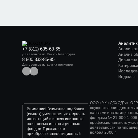
Аналитик
+7 (812) 635-68-65
Анализ а
Анализ о
Для звонков из Санкт-Петербурга
8 800 333-85-85
Дивиденд
Для звонков из других регионов
Котировк
Исследов
Индексы
ООО «УК «ДОХОДЪ». ОГРН
осуществление деятельн
Внимание! Взимание надбавок
паевыми инвестиционным
(скидок) уменьшает доходность
фондами
№ 21-000-1-006
инвестиций в инвестиционные
профессионального участ
паи паевых инвестиционных
деятельности по управл
фондов. Прежде чем
ноября 2006 г.
приобрести инвестиционный