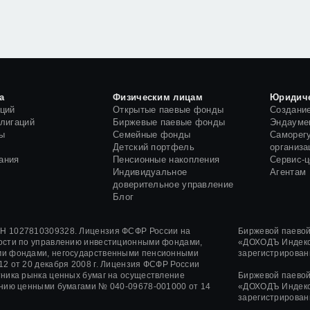
а
Физическим лицам
Юридич
кций
Открытые паевые фонды
Создани
блигаций
Биржевые паевые фонды
Эндауме
ы
Семейные фонды
Саморег
и
Детский портфель
организа
ания
Пенсионные накопления
Сервис-
Индивидуальное
Агентам
доверительное управление
Блог
 1027810309328. Лицензия ФСФР России на
Биржевой паево
ости по управлению инвестиционными фондами,
«ДОХОДЪ Индекс
и фондами, негосударственными пенсионными
зарегистрирован
12
от
20 декабря 2008 г.
Лицензия ФСФР России
ника рынка ценных бумаг на осуществление
Биржевой паево
ению ценными бумагами
№ 040-09678-001000
от 14
«ДОХОДЪ Индекс
зарегистрирован