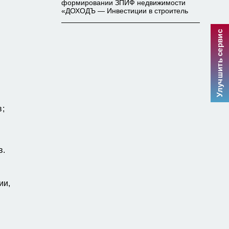
формировании ЗПИФ недвижимости
«ДОХОДЪ — Инвестиции в строитель
Улучшить сервис
в;
в.
ии,