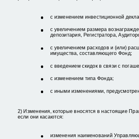
с изменением инвестиционной декл
с увеличением размера вознагражд
депозитария, Регистратора, Аудитор
с увеличением расходов и (или) рас
имущества, составляющего Фонд;
с введением скидок в связи с пога
с изменением типа Фонда;
с иными изменениями, предусмотре
2) Изменения, которые вносятся в настоящие Прав
если они касаются:
изменения наименований Управляющ