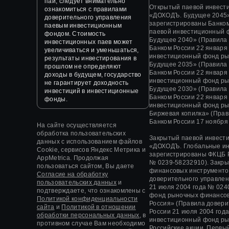
пай, следует внимательно
Открытый паевой инвест
ознакомиться с правилами
«ДОХОДЪ. Будущее 2045»
доверительного управления
зарегистрированы Банком
паевым инвестиционным
паевой инвестиционный 
фондом. Стоимость
Будущее 2040» (Правила
инвестиционных паев может
Банком России 22 января
увеличиваться и уменьшаться,
инвестиционный фонд ры
результаты инвестирования в
Будущее 2035» (Правила
прошлом не определяют
Банком России 22 января
доходы в будущем, государство
инвестиционный фонд ры
не гарантирует доходность
Будущее 2030» (Правила
инвестиций в инвестиционные
Банком России 22 января
фонды.
инвестиционный фонд ры
Биржевая копилка» (Прав
Банком России 17 ноября 
На сайте осуществляется
обработка пользовательских
Закрытый паевой инвест
данных с использованием файлов
«
ДОХОДЪ. Глобальные и
Cookie, сервисов Яндекс Метрика и
зарегистрированы ФКЦБ 
AppMetrica. Продолжая
№ 0239-58232910).
Закры
пользоваться сайтом, Вы даете
финансовых инструменто
Согласие на обработку
доверительного управле
пользовательских данных
и
21 июля 2004 года
№ 0240
подтверждаете, что ознакомлены с
фонд рыночных финансов
Политикой конфиденциальности
Россия» (Правила довер
сайта
и
Политикой в отношении
России
21 июля 2004 год
обработки персональных данных,
в
инвестиционный фонд ры
противном случае Вам необходимо
Российские акции. Первы