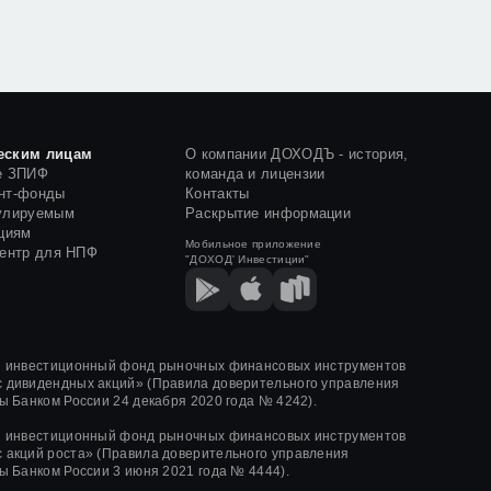
еским лицам
О компании ДОХОДЪ - история,
е ЗПИФ
команда и лицензии
нт-фонды
Контакты
улируемым
Раскрытие информации
циям
Мобильное приложение
центр для НПФ
"ДОХОД' Инвестиции"
й инвестиционный фонд рыночных финансовых инструментов
 дивидендных акций»
(Правила доверительного управления
ы Банком России
24 декабря 2020 года
№ 4242)
.
й инвестиционный фонд рыночных финансовых инструментов
 акций роста»
(Правила доверительного управления
ы Банком России
3 июня 2021 года
№ 4444
).