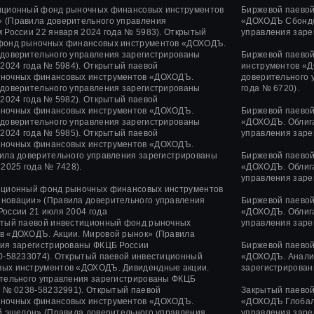
иционный фонд рыночных финансовых инструментов
Биржевой паево
 (Правила доверительного управления
«ДОХОДЪ Сбондс
 России 22 января 2024 года № 5983). Открытый
управления заре
фонд рыночных финансовых инструментов «ДОХОДЪ.
 доверительного управления зарегистрированы
Биржевой паево
 2024 года № 5984). Открытый паевой
инструментов «Д
ночных финансовых инструментов «ДОХОДЪ.
доверительного 
 доверительного управления зарегистрированы
года № 6720).
 2024 года № 5982). Открытый паевой
ночных финансовых инструментов «ДОХОДЪ.
Биржевой паево
 доверительного управления зарегистрированы
«ДОХОДЪ. Облига
 2024 года № 5985). Открытый паевой
управления заре
ночных финансовых инструментов «ДОХОДЪ.
ила доверительного управления зарегистрированы
Биржевой паево
2025 года № 7428).
«ДОХОДЪ. Облига
управления заре
иционный фонд рыночных финансовых инструментов
нновации»
(Правила доверительного управления
Биржевой паево
России
21 июля 2004 года
«ДОХОДЪ. Облига
тый паевой инвестиционный фонд рыночных
управления заре
в «ДОХОДЪ. Акции. Мировой рынок» (Правила
ния зарегистрированы ФКЦБ России
Биржевой паево
-58233074).
Открытый паевой инвестиционный
«ДОХОДЪ. Анализ
ых инструментов «ДОХОДЪ. Дивидендные акции.
зарегистрирован
ительного управления зарегистрированы ФКЦБ
а
№ 0238-58232991).
Открытый паевой
Закрытый паево
ночных финансовых инструментов «ДОХОДЪ.
«ДОХОДЪ Глобаль
й эшелон» (Правила доверительного управления
управления заре