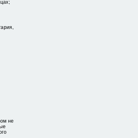
цах;
ария,
лом не
ные
ого