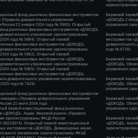
зарегистрирован
иционный фонд рыночных финансовых инструментов
Биржевой паево
 (Правила доверительного управления
«ДОХОДЪ Сбондс
 России 22 января 2024 года № 5983). Открытый
управления заре
фонд рыночных финансовых инструментов «ДОХОДЪ.
 доверительного управления зарегистрированы
Биржевой паево
 2024 года № 5984). Открытый паевой
инструментов «Д
ночных финансовых инструментов «ДОХОДЪ.
доверительного 
 доверительного управления зарегистрированы
года № 6720).
 2024 года № 5982). Открытый паевой
ночных финансовых инструментов «ДОХОДЪ.
Биржевой паево
 доверительного управления зарегистрированы
«ДОХОДЪ. Облига
 2024 года № 5985). Открытый паевой
управления заре
ночных финансовых инструментов «ДОХОДЪ.
ила доверительного управления зарегистрированы
Биржевой паево
2025 года № 7428).
«ДОХОДЪ. Облига
управления заре
иционный фонд рыночных финансовых инструментов
нновации»
(Правила доверительного управления
Биржевой паево
России
21 июля 2004 года
«ДОХОДЪ. Облига
тый паевой инвестиционный фонд рыночных
управления заре
в «ДОХОДЪ. Акции. Мировой рынок» (Правила
ния зарегистрированы ФКЦБ России
Биржевой паево
-58233074).
Открытый паевой инвестиционный
«ДОХОДЪ. Анализ
ых инструментов «ДОХОДЪ. Дивидендные акции.
зарегистрирован
ительного управления зарегистрированы ФКЦБ
а
№ 0238-58232991).
Открытый паевой
Закрытый паево