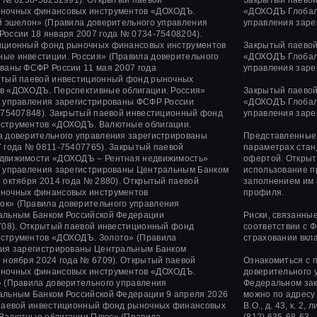
ночных финансовых инструментов «ДОХОДЪ.
«ДОХОДЪ Глобаль
й эшелон» (Правила доверительного управления
управления заре
 России
18 января 2007 года
№ 0734-75408204).
иционный фонд рыночных финансовых инструментов
Закрытый паево
ые инвестиции. Россия» (Правила доверительного
«ДОХОДЪ Глобаль
ованы ФСФР России
11 мая 2007 года
управления заре
тый паевой инвестиционный фонд рыночных
в «ДОХОДЪ. Перспективные облигации. Россия»
Закрытый паево
о управления зарегистрированы ФСФР России
«ДОХОДЪ Глобал
75407848).
Закрытый паевой инвестиционный фонд
управления заре
струментов «ДОХОДЪ. Валютные облигации.
а доверительного управления зарегистрированы
Представленные 
 года
№ 0811-75407765).
Закрытый паевой
параметрах стан
движимости «ДОХОДЪ – Рентная недвижимость»
офертой. Открыт
о управления зарегистрированы Центральным Банком
использование п
 октября 2014 года
№ 2880).
Открытый паевой
заполнением им 
ночных финансовых инструментов
профиля.
ок»
(Правила доверительного управления
альным Банком Российской Федерации
Риски, связанны
08).
Открытый паевой инвестиционный фонд
соответствии с 
нструментов
«ДОХОДЪ. Золото»
(Правила
страховании вкл
ния зарегистрированы Центральным Банком
 ноября 2024 года
№ 6709). Открытый паевой
Ознакомиться с 
ночных финансовых инструментов «ДОХОДЪ.
доверительного 
 (Правила доверительного управления
Федеральном зак
альным Банком Российской Федерации 9 апреля 2026
можно по адресу
 паевой инвестиционный фонд рыночных финансовых
В.О., д. 43, к. 2
Валютные облигации Плюс» (Правила
(812) 635-68-63,