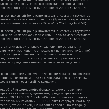
ные акции роста и качества»
(Правила доверительного
гистрированы Банком России
29 ноября 2021 года
№ 4727).
й инвестиционный фонд рыночных финансовых инструментов
ные акции низкой волатильности»
(Правила доверительного
гистрированы Банком России
29 ноября 2021 года
№ 4728).
й инвестиционный фонд рыночных финансовых инструментов
ьные акции малой капитализации»
(Правила доверительного
гистрированы Банком России
29 ноября 2021 года
№ 4729).
стратегии доверительного управления не основаны на
дартного инвестиционного профиля и не являются публичной
ие счета доверительного управления клиентом и
редставленных стратегий управления сопровождается
анкеты определения индивидуального инвестиционного
е с финансовыми инструментами, не подлежат страхованию в
Федеральным законом от 23 декабря 2003 года № 177-ФЗ «О
адов в банках Российской Федерации».
подробной информацией о фондах, а также с правилами
управления и иными документами, предусмотренными в
оне от 29.11.2001 № 156-ФЗ «Об инвестиционных фондах»
 Управляющей компании: 199178, Санкт-Петербург, Малый пр.
, литера В, этаж 3, помещ. 62, на сайте dohod.ru, по телефону
 а также по адресу агента - АО Актив: 199178, Санкт-