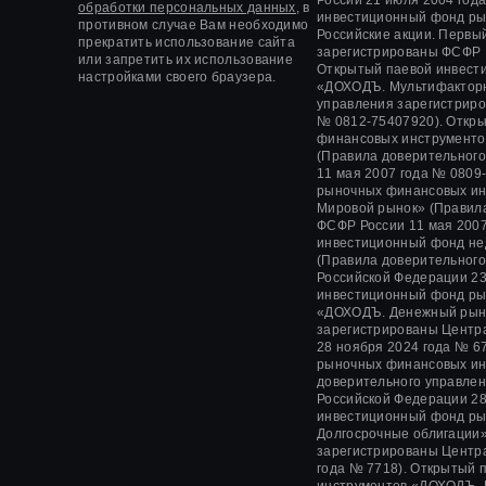
обработки персональных данных,
в
инвестиционный фонд ры
противном случае Вам необходимо
Российские акции. Первы
прекратить использование сайта
зарегистрированы ФСФР
или запретить их использование
Открытый паевой инвест
настройками своего браузера.
«ДОХОДЪ. Мультифакторн
управления зарегистрир
№ 0812-75407920).
Откры
финансовых инструменто
(Правила доверительног
11 мая 2007 года
№ 0809-
рыночных финансовых ин
Мировой рынок» (Правил
ФСФР России
11 мая 2007
инвестиционный фонд не
(Правила доверительног
Российской Федерации
23
инвестиционный фонд ры
«ДОХОДЪ. Денежный рын
зарегистрированы Центр
28 ноября 2024 года
№ 67
рыночных финансовых и
доверительного управле
Российской Федерации
28
инвестиционный фонд ры
Долгосрочные облигации»
зарегистрированы Центр
года № 7718). Открытый
инструментов «ДОХОДЪ. 