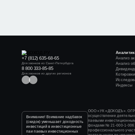
Аналитик
+7 (812) 635-68-65
Анализ а
Анализ о
Для звонков из Санкт-Петербурга
8 800 333-85-85
Дивиденд
Для звонков из других регионов
Котировк
Исследов
Индексы
ООО «УК «ДОХОДЪ». ОГРН
осуществление деятельн
Внимание! Взимание надбавок
паевыми инвестиционным
(скидок) уменьшает доходность
фондами
№ 21-000-1-006
инвестиций в инвестиционные
профессионального участ
паи паевых инвестиционных
деятельности по управл