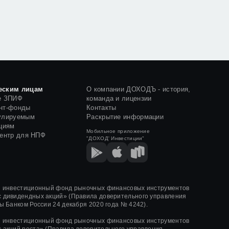
еским лицам
О компании ДОХОДЪ - история,
е ЗПИФ
команда и лицензии
нт-фонды
Контакты
улируемым
Раскрытие информации
циям
Мобильное приложение
центр для НПФ
"ДОХОД' Инвестиции"
й инвестиционный фонд рыночных финансовых инструментов
 дивидендных акций»
(Правила доверительного управления
ы Банком России
24 декабря 2020 года
№ 4242)
.
й инвестиционный фонд рыночных финансовых инструментов
 акций роста»
(Правила доверительного управления