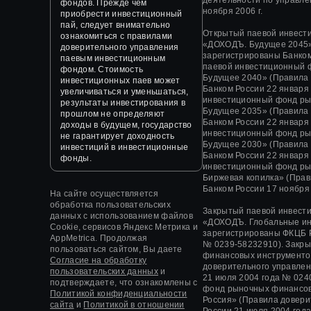
фондов. Прежде чем
ноября 2006 г.
приобрести инвестиционный
пай, следует внимательно
Открытый паевой инвест
ознакомиться с правилами
«ДОХОДЪ. Будущее 2045»
доверительного управления
зарегистрированы Банком
паевым инвестиционным
паевой инвестиционный 
фондом. Стоимость
Будущее 2040» (Правила
инвестиционных паев может
Банком России 22 января
увеличиваться и уменьшаться,
инвестиционный фонд ры
результаты инвестирования в
Будущее 2035» (Правила
прошлом не определяют
Банком России 22 января
доходы в будущем, государство
инвестиционный фонд ры
не гарантирует доходность
Будущее 2030» (Правила
инвестиций в инвестиционные
Банком России 22 января
фонды.
инвестиционный фонд ры
Биржевая копилка» (Прав
Банком России 17 ноября 
На сайте осуществляется
обработка пользовательских
Закрытый паевой инвест
данных с использованием файлов
«
ДОХОДЪ. Глобальные и
Cookie, сервисов Яндекс Метрика и
зарегистрированы ФКЦБ 
AppMetrica. Продолжая
№ 0239-58232910).
Закры
пользоваться сайтом, Вы даете
финансовых инструменто
Согласие на обработку
доверительного управле
пользовательских данных
и
21 июля 2004 года
№ 0240
подтверждаете, что ознакомлены с
фонд рыночных финансов
Политикой конфиденциальности
Россия» (Правила довер
сайта
и
Политикой в отношении
России
21 июля 2004 год