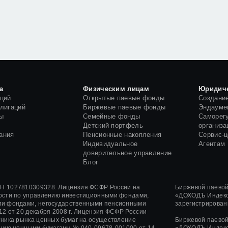
а
Физическим лицам
Юридич
кций
Открытые паевые фонды
Создани
блигаций
Биржевые паевые фонды
Эндауме
ы
Семейные фонды
Саморег
и
Детский портфель
организа
ания
Пенсионные накопления
Сервис-
Индивидуальное
Агентам
доверительное управление
Блог
 1027810309328. Лицензия ФСФР России на
Биржевой паево
ости по управлению инвестиционными фондами,
«ДОХОДЪ Индекс
и фондами, негосударственными пенсионными
зарегистрирован
12
от
20 декабря 2008 г.
Лицензия ФСФР России
ника рынка ценных бумаг на осуществление
Биржевой паево
ению ценными бумагами
№ 040-09678-001000
от 14
«ДОХОДЪ Индекс