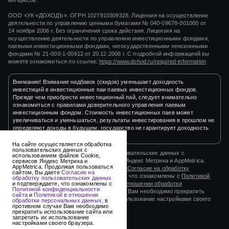
ООО «УК «ДОХОДЪ». ОГРН 1027810309328. Лицензия на осуществление
деятельности по управлению ценными бумагами
№ 040-09678-001000
от
14 ноября 2006 г.
Без ограничения срока действия. Лицензия на
осуществление деятельности по управлению инвестиционными фондами,
паевыми инвестиционными фондами, негосударственными пенсионными
фондами
№ 21-000-1-00612
от
20.12.2008 г.
С подробной информацией вы
можете ознакомиться по ссылке:
https://www.dohod.ru/required-information
Внимание! Взимание надбавок (скидок) уменьшает доходность
инвестиций в инвестиционные паи паевых инвестиционных фондов.
Прежде чем приобрести инвестиционный пай, следует внимательно
ознакомиться с правилами доверительного управления паевым
инвестиционным фондом. Стоимость инвестиционных паев может
увеличиваться и уменьшаться, результаты инвестирования в прошлом не
определяют доходы в будущем, государство не гарантирует доходность
инвестиций в инвестиционные фонды.
На сайте осуществляется обработка
пользовательских данных с
На сайте осуществляется обработка пользовательских данных с
использованием файлов Cookie,
использованием файлов Cookie, сервисов Яндекс Метрика и AppMetrica.
сервисов Яндекс Метрика и
AppMetrica. Продолжая пользоваться
Продолжая пользоваться сайтом, Вы даете
Согласие на обработку
сайтом, Вы даете
Согласие на
пользовательских данных
и подтверждаете, что ознакомлены с
Политикой
обработку пользовательских данных
конфиденциальности сайта
и
Политикой в отношении обработки
и подтверждаете, что ознакомлены с
Политикой конфиденциальности
персональных данных,
в противном случае Вам необходимо прекратить
сайта
и
Политикой в отношении
использование сайта или запретить их использование настройками своего
обработки персональных данных,
в
противном случае Вам необходимо
браузера.
прекратить использование сайта или
запретить их использование
настройками своего браузера.