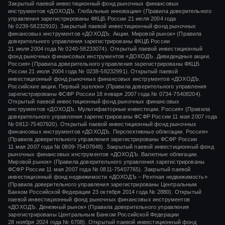
Закрытый паевой инвестиционный фонд рыночных финансовых
инструментов «
ДОХОДЪ. Глобальные инновации»
(Правила доверительного
управления зарегистрированы ФКЦБ России
21 июля 2004 года
№ 0239-58232910).
Закрытый паевой инвестиционный фонд рыночных
финансовых инструментов «ДОХОДЪ. Акции. Мировой рынок» (Правила
доверительного управления зарегистрированы ФКЦБ России
21 июля 2004 года
№ 0240-58233074).
Открытый паевой инвестиционный
фонд рыночных финансовых инструментов «ДОХОДЪ. Дивидендные акции.
Россия» (Правила доверительного управления зарегистрированы ФКЦБ
России
21 июля 2004 года
№ 0238-58232991).
Открытый паевой
инвестиционный фонд рыночных финансовых инструментов «ДОХОДЪ.
Российские акции. Первый эшелон» (Правила доверительного управления
зарегистрированы ФСФР России
18 января 2007 года
№ 0734-75408204).
Открытый паевой инвестиционный фонд рыночных финансовых
инструментов «ДОХОДЪ. Мультифакторные инвестиции. Россия» (Правила
доверительного управления зарегистрированы ФСФР России
11 мая 2007 года
№ 0812-75407920).
Открытый паевой инвестиционный фонд рыночных
финансовых инструментов «ДОХОДЪ. Перспективные облигации. Россия»
(Правила доверительного управления зарегистрированы ФСФР России
11 мая 2007 года
№ 0809-75407848).
Закрытый паевой инвестиционный фонд
рыночных финансовых инструментов «ДОХОДЪ. Валютные облигации.
Мировой рынок» (Правила доверительного управления зарегистрированы
ФСФР России
11 мая 2007 года
№ 0811-75407765).
Закрытый паевой
инвестиционный фонд недвижимости «ДОХОДЪ – Рентная недвижимость»
(Правила доверительного управления зарегистрированы Центральным
Банком Российской Федерации
23 октября 2014 года
№ 2880).
Открытый
паевой инвестиционный фонд рыночных финансовых инструментов
«ДОХОДЪ. Денежный рынок»
(Правила доверительного управления
зарегистрированы Центральным Банком Российской Федерации
28 ноября 2024 года
№ 6708).
Открытый паевой инвестиционный фонд