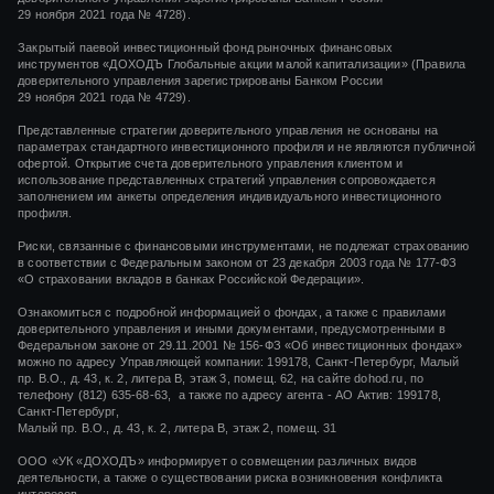
29 ноября 2021 года
№ 4728).
Закрытый паевой инвестиционный фонд рыночных финансовых
инструментов
«ДОХОДЪ Глобальные акции малой капитализации»
(Правила
доверительного управления зарегистрированы Банком России
29 ноября 2021 года
№ 4729).
Представленные стратегии доверительного управления не основаны на
параметрах стандартного инвестиционного профиля и не являются публичной
офертой. Открытие счета доверительного управления клиентом и
использование представленных стратегий управления сопровождается
заполнением им анкеты определения индивидуального инвестиционного
профиля.
Риски, связанные с финансовыми инструментами, не подлежат страхованию
в соответствии с Федеральным законом от 23 декабря 2003 года № 177-ФЗ
«О страховании вкладов в банках Российской Федерации».
Ознакомиться с подробной информацией о фондах, а также с правилами
доверительного управления и иными документами, предусмотренными в
Федеральном законе от 29.11.2001 № 156-ФЗ «Об инвестиционных фондах»
можно по адресу Управляющей компании: 199178, Санкт-Петербург, Малый
пр. В.О., д. 43, к. 2, литера В, этаж 3, помещ. 62, на сайте dohod.ru, по
телефону (812) 635-68-63, а также по адресу агента - АО Актив: 199178,
Санкт-Петербург,
Малый пр. В.О., д. 43, к. 2, литера В, этаж 2, помещ. 31
ООО «УК «ДОХОДЪ» информирует о совмещении различных видов
деятельности, а также о существовании риска возникновения конфликта
интересов.