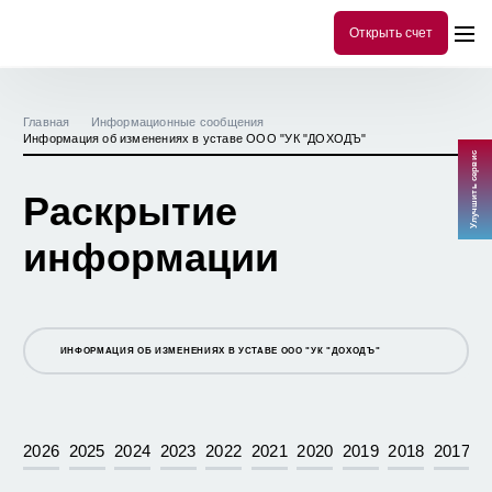
Открыть счет
Главная
Информационные сообщения
Информация об изменениях в уставе ООО "УК "ДОХОДЪ"
Улучшить сервис
Раскрытие
информации
ИНФОРМАЦИЯ ОБ ИЗМЕНЕНИЯХ В УСТАВЕ ООО "УК "ДОХОДЪ"
ЗАВЕРШИЛОСЬ ФОРМИРОВАНИЯ ПАЕВОГО ИНВЕСТИЦИОННОГО
ФОНДА "ДОХОДЪ - ФИНАНСЫ И БАНКИ"
2026
2025
2024
2023
2022
2021
2020
2019
2018
2017
19 НОЯБРЯ АГЕНТ ПО ВЫДАЧЕ, ПОГАШЕНИЮ И ОБМЕНУ
ИНВЕСТИЦИОННЫХ ПАЕВ ОАО "ИК "ДОХОДЪ" ОТКРЫВАЕТ НОВЫЙ
ДОПОЛНИТЕЛЬНЫЙ ОФИС