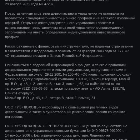
29 ноября 2021 года
№ 4729).
Представленные стратегии доверительного управления не основаны на
параметрах стандартного инвестиционного профиля и не являются публичной
офертой. Открытие счета доверительного управления клиентом и
использование представленных стратегий управления сопровождается
заполнением им анкеты определения индивидуального инвестиционного
профиля.
Риски, связанные с финансовыми инструментами, не подлежат страхованию
в соответствии с Федеральным законом от 23 декабря 2003 года № 177-ФЗ
«О страховании вкладов в банках Российской Федерации».
Ознакомиться с подробной информацией о фондах, а также с правилами
доверительного управления и иными документами, предусмотренными в
Федеральном законе от 29.11.2001 № 156-ФЗ «Об инвестиционных фондах»
можно по адресу Управляющей компании: 199178, Санкт-Петербург, Малый
пр. В.О., д. 43, к. 2, литера В, этаж 3, помещ. 62, на сайте dohod.ru, по
телефону (812) 635-68-63, а также по адресу агента - АО Актив: 199178,
Санкт-Петербург,
Малый пр. В.О., д. 43, к. 2, литера В, этаж 2, помещ. 31
ООО «УК «ДОХОДЪ» информирует о совмещении различных видов
деятельности, а также о существовании риска возникновения конфликта
интересов.
ООО «УК «ДОХОДЪ». ОГРН 1027810309328. Лицензия на осуществление
деятельности по управлению ценными бумагами
№ 040-09678-001000
от
14 ноября 2006 г.
Без ограничения срока действия. Лицензия на