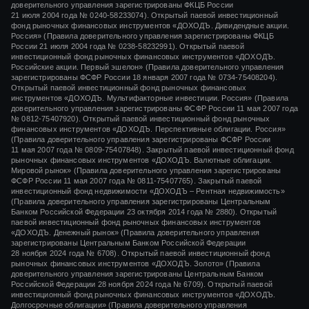
доверительного управления зарегистрированы ФКЦБ России
21 июля 2004 года
№ 0240-58233074).
Открытый паевой инвестиционный
фонд рыночных финансовых инструментов «ДОХОДЪ. Дивидендные акции.
Россия» (Правила доверительного управления зарегистрированы ФКЦБ
России
21 июля 2004 года
№ 0238-58232991).
Открытый паевой
инвестиционный фонд рыночных финансовых инструментов «ДОХОДЪ.
Российские акции. Первый эшелон» (Правила доверительного управления
зарегистрированы ФСФР России
18 января 2007 года
№ 0734-75408204).
Открытый паевой инвестиционный фонд рыночных финансовых
инструментов «ДОХОДЪ. Мультифакторные инвестиции. Россия» (Правила
доверительного управления зарегистрированы ФСФР России
11 мая 2007 года
№ 0812-75407920).
Открытый паевой инвестиционный фонд рыночных
финансовых инструментов «ДОХОДЪ. Перспективные облигации. Россия»
(Правила доверительного управления зарегистрированы ФСФР России
11 мая 2007 года
№ 0809-75407848).
Закрытый паевой инвестиционный фонд
рыночных финансовых инструментов «ДОХОДЪ. Валютные облигации.
Мировой рынок» (Правила доверительного управления зарегистрированы
ФСФР России
11 мая 2007 года
№ 0811-75407765).
Закрытый паевой
инвестиционный фонд недвижимости «ДОХОДЪ – Рентная недвижимость»
(Правила доверительного управления зарегистрированы Центральным
Банком Российской Федерации
23 октября 2014 года
№ 2880).
Открытый
паевой инвестиционный фонд рыночных финансовых инструментов
«ДОХОДЪ. Денежный рынок»
(Правила доверительного управления
зарегистрированы Центральным Банком Российской Федерации
28 ноября 2024 года
№ 6708).
Открытый паевой инвестиционный фонд
рыночных финансовых инструментов
«ДОХОДЪ. Золото»
(Правила
доверительного управления зарегистрированы Центральным Банком
Российской Федерации
28 ноября 2024 года
№ 6709). Открытый паевой
инвестиционный фонд рыночных финансовых инструментов «ДОХОДЪ.
Долгосрочные облигации» (Правила доверительного управления