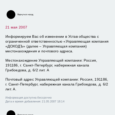
ЗАВЕРШИЛОСЬ ФОРМИРОВАНИЯ ПАЕВОГО ИНВЕСТИЦИОННОГО
ФОНДА "ДОХОДЪ - НЕФТЬ И ГАЗ"
Вернуться назад
НАЧАЛОСЬ ФОРМИРОВАНИЕ НОВОГО ФОНДА "ДОХОДЪ - ФИНАНСЫ
И БАНКИ"
21 мая 2007
СОГЛАСОВАНЫ ПРАВИЛА ОПРЕДЕЛЕНИЯ СТОИМОСТИ АКТИВОВ И
Информируем Вас об изменении в Устав общества с
ВЕЛИЧИНЫ ОБЯЗАТЕЛЬСТВ ОТКРЫТОГО ПАЕВОГО
ИНВЕСТИЦИОННОГО ФОНДА АКЦИЙ «ДОХОДЪ – ФИНАНСЫ И
ограниченной ответственностью «Управляющая компания
БАНКИ» ПОД УПРАВЛЕНИЕМ ООО «УК «ДОХОДЪ» НА 2007 ГОД
«ДОХОДЪ» (далее – Управляющая компания)
местонахождения и почтового адреса.
СОГЛАСОВАНЫ ПРАВИЛА ОПРЕДЕЛЕНИЯ СТОИМОСТИ АКТИВОВ И
ВЕЛИЧИНЫ ОБЯЗАТЕЛЬСТВ ОТКРЫТОГО ПАЕВОГО
ИНВЕСТИЦИОННОГО ФОНДА АКЦИЙ «ДОХОДЪ – НЕФТЬ И ГАЗ» ПОД
Местонахождение Управляющей компании: Россия,
УПРАВЛЕНИЕМ ООО «УК «ДОХОДЪ» НА 2007 ГОД
191186, г. Санкт-Петербург, набережная канала
Грибоедова, д. 6/2 лит. А
НАЧАЛОСЬ ФОРМИРОВАНИЕ НОВОГО ФОНДА "ДОХОДЪ - НЕФТЬ И
ГАЗ"
Почтовый адрес Управляющей компании: Россия, 191186,
г. Санкт-Петербург, набережная канала Грибоедова, д. 6/2
СООБЩЕНИЕ О ПЕРЕИМЕНОВАНИИ АГЕНТОВ ПО ВЫДАЧЕ,
ПОГАШЕНИЮ И ОБМЕНУ ИНВЕСТИЦИОННЫХ ПАЕВ ОАО
лит. А.
"ИНВЕСТИЦИОННАЯ КОМПАНИЯ "НЕВА-ИНВЕСТ" И ОАО "ФОНД
"БЕРЛЕК"
Информация доступна бессрочно
Дата и время добавления: 21.05.2007 18:14
ЗАВЕРШИЛОСЬ ФОРМИРОВАНИЯ ПАЕВОГО ИНВЕСТИЦИОННОГО
ФОНДА "ДОХОДЪ - ЭЛЕКТРОЭНЕРГЕТИКА"
Вернуться назад