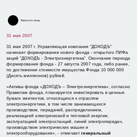
ЗАВЕРШИЛОСЬ ФОРМИРОВАНИЯ ПАЕВОГО ИНВЕСТИЦИОННОГО
ФОНДА "ДОХОДЪ - НЕФТЬ И ГАЗ"
Вернуться назад
НАЧАЛОСЬ ФОРМИРОВАНИЕ НОВОГО ФОНДА "ДОХОДЪ - ФИНАНСЫ
И БАНКИ"
31 мая 2007
СОГЛАСОВАНЫ ПРАВИЛА ОПРЕДЕЛЕНИЯ СТОИМОСТИ АКТИВОВ И
31 мая 2007 г. Управляющая компания "ДОХОДЪ"
ВЕЛИЧИНЫ ОБЯЗАТЕЛЬСТВ ОТКРЫТОГО ПАЕВОГО
ИНВЕСТИЦИОННОГО ФОНДА АКЦИЙ «ДОХОДЪ – ФИНАНСЫ И
начинает формирование нового фонда - открытого ПИФа
БАНКИ» ПОД УПРАВЛЕНИЕМ ООО «УК «ДОХОДЪ» НА 2007 ГОД
акций "ДОХОДЪ - Электроэнергетика". Окончание периода
формирования фонда - 27 августа 2007 года, либо ранее,
СОГЛАСОВАНЫ ПРАВИЛА ОПРЕДЕЛЕНИЯ СТОИМОСТИ АКТИВОВ И
ВЕЛИЧИНЫ ОБЯЗАТЕЛЬСТВ ОТКРЫТОГО ПАЕВОГО
по достижении стоимости имущества Фонда 10 000 000
ИНВЕСТИЦИОННОГО ФОНДА АКЦИЙ «ДОХОДЪ – НЕФТЬ И ГАЗ» ПОД
УПРАВЛЕНИЕМ ООО «УК «ДОХОДЪ» НА 2007 ГОД
(Десять миллионов) рублей.
«Активы фонда «ДОХОДЪ – Электроэнергетика», согласно
НАЧАЛОСЬ ФОРМИРОВАНИЕ НОВОГО ФОНДА "ДОХОДЪ - НЕФТЬ И
ГАЗ"
Правилам фонда, планируется инвестировать в ценные
бумаги эмитентов, относящихся к отраслям
СООБЩЕНИЕ О ПЕРЕИМЕНОВАНИИ АГЕНТОВ ПО ВЫДАЧЕ,
электроэнергетики, в том числе занимающихся
ПОГАШЕНИЮ И ОБМЕНУ ИНВЕСТИЦИОННЫХ ПАЕВ ОАО
производством, передачей, распределением,
"ИНВЕСТИЦИОННАЯ КОМПАНИЯ "НЕВА-ИНВЕСТ" И ОАО "ФОНД
"БЕРЛЕК"
реализацией электрической и тепловой энергии;
эксплуатацией электростанций, линий электропередач,
ЗАВЕРШИЛОСЬ ФОРМИРОВАНИЯ ПАЕВОГО ИНВЕСТИЦИОННОГО
производством электрических машин и
ФОНДА "ДОХОДЪ - ЭЛЕКТРОЭНЕРГЕТИКА"
электрооборудования», - отмечает
генеральный