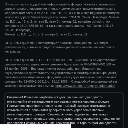
Ознакомиться с подробной информацией о фондах, а также с правилами
доверительного управления и иными документами, предусмотренными в
Федеральном законе от 29.11.2001 № 156-ФЗ «Об инвестиционных фондах»
можно по адресу Управляющей компании: 199178, Санкт-Петербург, Малый
пр. В.О., д. 43, к. 2, литера В, этаж 3, помещ. 62, на сайте dohod.ru, по
телефону (812) 635-68-63, а также по адресу агента - АО Актив: 199178,
Санкт-Петербург,
Малый пр. В.О., д. 43, к. 2, литера В, этаж 2, помещ. 31
ООО «УК «ДОХОДЪ» информирует о совмещении различных видов
деятельности, а также о существовании риска возникновения конфликта
интересов.
ООО «УК «ДОХОДЪ». ОГРН 1027810309328. Лицензия на осуществление
деятельности по управлению ценными бумагами
№ 040-09678-001000
от
14 ноября 2006 г.
Без ограничения срока действия. Лицензия на
осуществление деятельности по управлению инвестиционными фондами,
паевыми инвестиционными фондами, негосударственными пенсионными
фондами
№ 21-000-1-00612
от
20.12.2008 г.
С подробной информацией вы
можете ознакомиться по ссылке:
https://www.dohod.ru/required-information
Внимание! Взимание надбавок (скидок) уменьшает доходность
инвестиций в инвестиционные паи паевых инвестиционных фондов.
Прежде чем приобрести инвестиционный пай, следует внимательно
ознакомиться с правилами доверительного управления паевым
инвестиционным фондом. Стоимость инвестиционных паев может
увеличиваться и уменьшаться, результаты инвестирования в прошлом не
определяют доходы в будущем, государство не гарантирует доходность
инвестиций в инвестиционные фонды.