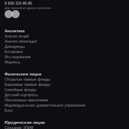
8 800 333-85-85
ЗАВЕРШИЛОСЬ ФОРМИРОВАНИЯ ПАЕВОГО ИНВЕСТИЦИОННОГО
ФОНДА "ДОХОДЪ – ИНДЕКС ММВБ"
Для звонков из других регионов
16 ФЕВРАЛЯ АГЕНТ ПО ВЫДАЧЕ, ПОГАШЕНИЮ И ОБМЕНУ
ИНВЕСТИЦИОННЫХ ПАЕВ ОАО "ИНВЕСТИЦИОННАЯ КОМПАНИЯ
"НЕВА-ИНВЕСТ" ОТКРЫВАЕТ НОВЫЙ ПУНКТ ПРИЁМА ЗАЯВОК
Аналитика
Анализ акций
НАЧАЛОСЬ ФОРМИРОВАНИЯ НОВОГО ПАЕВОГО
ИНВЕСТИЦИОННОГО ФОНДА "ДОХОДЪ – ИНДЕКС ММВБ"
Анализ облигаций
Дивиденды
Котировки
СООБЩЕНИЕ ОБ ИЗМЕНЕНИИ АДРЕСА МЕСТА НАХОЖДЕНИЯ У
АГЕНТА ОТКРЫТОЕ АКЦИОНЕРНОЕ ОБЩЕСТВО "ИНВЕСТИЦИОННАЯ
Исследования
КОМПАНИЯ "НЕВА-ИНВЕСТ"
Индексы
ВЫВОД ПАЕВ НА ФОНДОВУЮ БИРЖУ ММВБ
Физическим лицам
Открытые паевые фонды
Биржевые паевые фонды
Семейные фонды
Детский портфель
Пенсионные накопления
Индивидуальное доверительное управление
Блог
Юридическим лицам
Создание ЗПИФ