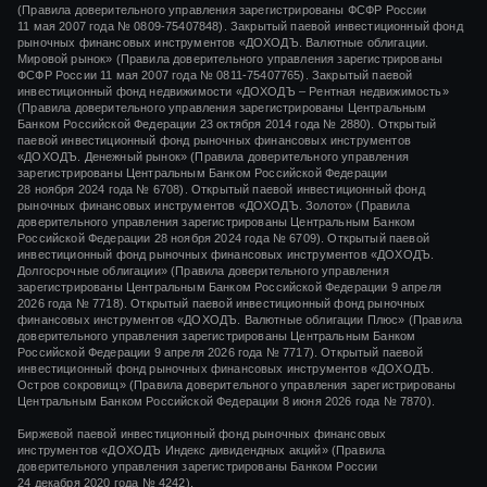
(Правила доверительного управления зарегистрированы ФСФР России
11 мая 2007 года
№ 0809-75407848).
Закрытый паевой инвестиционный фонд
рыночных финансовых инструментов «ДОХОДЪ. Валютные облигации.
Мировой рынок» (Правила доверительного управления зарегистрированы
ФСФР России
11 мая 2007 года
№ 0811-75407765).
Закрытый паевой
инвестиционный фонд недвижимости «ДОХОДЪ – Рентная недвижимость»
(Правила доверительного управления зарегистрированы Центральным
Банком Российской Федерации
23 октября 2014 года
№ 2880).
Открытый
паевой инвестиционный фонд рыночных финансовых инструментов
«ДОХОДЪ. Денежный рынок»
(Правила доверительного управления
зарегистрированы Центральным Банком Российской Федерации
28 ноября 2024 года
№ 6708).
Открытый паевой инвестиционный фонд
рыночных финансовых инструментов
«ДОХОДЪ. Золото»
(Правила
доверительного управления зарегистрированы Центральным Банком
Российской Федерации
28 ноября 2024 года
№ 6709). Открытый паевой
инвестиционный фонд рыночных финансовых инструментов «ДОХОДЪ.
Долгосрочные облигации» (Правила доверительного управления
зарегистрированы Центральным Банком Российской Федерации 9 апреля
2026 года № 7718). Открытый паевой инвестиционный фонд рыночных
финансовых инструментов «ДОХОДЪ. Валютные облигации Плюс» (Правила
доверительного управления зарегистрированы Центральным Банком
Российской Федерации 9 апреля 2026 года № 7717). Открытый паевой
инвестиционный фонд рыночных финансовых инструментов «ДОХОДЪ.
Остров сокровищ» (Правила доверительного управления зарегистрированы
Центральным Банком Российской Федерации 8 июня 2026 года № 7870).
Биржевой паевой инвестиционный фонд рыночных финансовых
инструментов
«ДОХОДЪ Индекс дивидендных акций»
(Правила
доверительного управления зарегистрированы Банком России
24 декабря 2020 года
№ 4242)
.