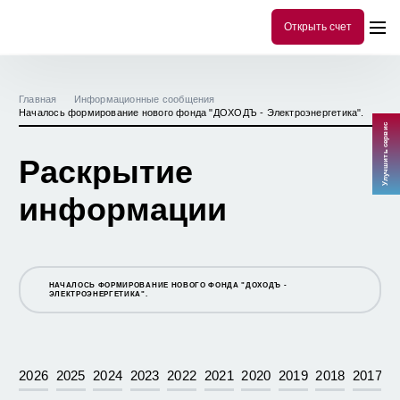
Открыть счет
Главная
Информационные сообщения
Началось формирование нового фонда "ДОХОДЪ - Электроэнергетика".
Улучшить сервис
Раскрытие
информации
НАЧАЛОСЬ ФОРМИРОВАНИЕ НОВОГО ФОНДА "ДОХОДЪ -
ЭЛЕКТРОЭНЕРГЕТИКА".
ЗАВЕРШИЛОСЬ ФОРМИРОВАНИЯ ПАЕВОГО ИНВЕСТИЦИОННОГО
ФОНДА "ДОХОДЪ - ФИНАНСЫ И БАНКИ"
2026
2025
2024
2023
2022
2021
2020
2019
2018
2017
19 НОЯБРЯ АГЕНТ ПО ВЫДАЧЕ, ПОГАШЕНИЮ И ОБМЕНУ
ИНВЕСТИЦИОННЫХ ПАЕВ ОАО "ИК "ДОХОДЪ" ОТКРЫВАЕТ НОВЫЙ
ДОПОЛНИТЕЛЬНЫЙ ОФИС