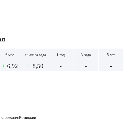
ая
6 мес.
с начала года
1 год
3 года
5 лет
6,92
8,50
-
-
-
↑
↑
нформация
Комиссии