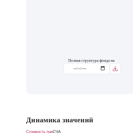
Полная структура фонда на
Динамика значений
Стоимость пая
СЧА