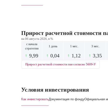
Прирост расчетной стоимости п
на 06 августа 2026, в %
с начала
1 день
1 мес.
3 мес.
стратегии
9,99
0,04
1,12
3,35
↑
↑
↑
↑
Прирост расчетной стоимости пая согласно 5609-У
Условия инвестирования
Как инвестировать
Документация по фонду
Официальная и