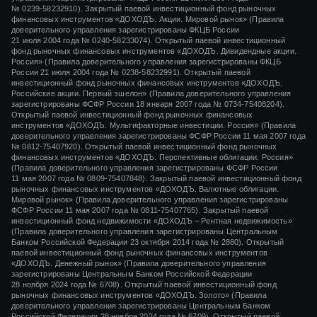
№ 0239-58232910).
Закрытый паевой инвестиционный фонд рыночных
финансовых инструментов «ДОХОДЪ. Акции. Мировой рынок» (Правила
доверительного управления зарегистрированы ФКЦБ России
21 июля 2004 года
№ 0240-58233074).
Открытый паевой инвестиционный
фонд рыночных финансовых инструментов «ДОХОДЪ. Дивидендные акции.
Россия» (Правила доверительного управления зарегистрированы ФКЦБ
России
21 июля 2004 года
№ 0238-58232991).
Открытый паевой
инвестиционный фонд рыночных финансовых инструментов «ДОХОДЪ.
Российские акции. Первый эшелон» (Правила доверительного управления
зарегистрированы ФСФР России
18 января 2007 года
№ 0734-75408204).
Открытый паевой инвестиционный фонд рыночных финансовых
инструментов «ДОХОДЪ. Мультифакторные инвестиции. Россия» (Правила
доверительного управления зарегистрированы ФСФР России
11 мая 2007 года
№ 0812-75407920).
Открытый паевой инвестиционный фонд рыночных
финансовых инструментов «ДОХОДЪ. Перспективные облигации. Россия»
(Правила доверительного управления зарегистрированы ФСФР России
11 мая 2007 года
№ 0809-75407848).
Закрытый паевой инвестиционный фонд
рыночных финансовых инструментов «ДОХОДЪ. Валютные облигации.
Мировой рынок» (Правила доверительного управления зарегистрированы
ФСФР России
11 мая 2007 года
№ 0811-75407765).
Закрытый паевой
инвестиционный фонд недвижимости «ДОХОДЪ – Рентная недвижимость»
(Правила доверительного управления зарегистрированы Центральным
Банком Российской Федерации
23 октября 2014 года
№ 2880).
Открытый
паевой инвестиционный фонд рыночных финансовых инструментов
«ДОХОДЪ. Денежный рынок»
(Правила доверительного управления
зарегистрированы Центральным Банком Российской Федерации
28 ноября 2024 года
№ 6708).
Открытый паевой инвестиционный фонд
рыночных финансовых инструментов
«ДОХОДЪ. Золото»
(Правила
доверительного управления зарегистрированы Центральным Банком
Российской Федерации
28 ноября 2024 года
№ 6709). Открытый паевой