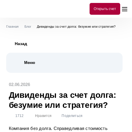
Открыть счет
Главная
Блог
Дивиденды за счет долга: безумие или стратегия?
Назад
Меню
Все публикации
299
02.06.2026
История
10
Дивиденды за счет долга:
Инструменты аналитики
78
безумие или стратегия?
Библиотека инвестора
101
1712
Нравится
Поделиться
Акции
54
Облигации
80
Компания без долга. Справедливая стоимость