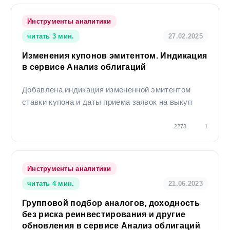
бумагами, упомянутыми выше, или вступать в отношения с
эмитентами этих ценных бумаг. Результаты инвестирования в
Инструменты аналитики
прошлом не определяют доходы в будущем, государство не
гарантирует доходность инвестиций в ценные бумаги. Компания
читать 3 мин.
27.02.2025
предупреждает, что операции с ценными бумагами связаны с
различными рисками и требуют соответствующих знаний и опыта.
Изменения купонов эмитентом. Индикация
в сервисе Анализ облигаций
Добавлена индикация измененной эмитентом
ставки купона и даты приема заявок на выкуп
2273
1
Инструменты аналитики
читать 4 мин.
21.06.2023
Групповой подбор аналогов, доходность
без риска реинвестирования и другие
обновления в сервисе Анализ облигаций