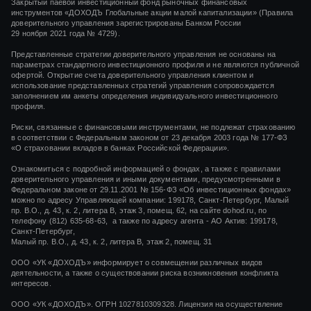
Закрытый паевой инвестиционный фонд рыночных финансовых
инструментов
«ДОХОДЪ Глобальные акции малой капитализации»
(Правила
доверительного управления зарегистрированы Банком России
29 ноября 2021 года
№ 4729).
Представленные стратегии доверительного управления не основаны на
параметрах стандартного инвестиционного профиля и не являются публичной
офертой. Открытие счета доверительного управления клиентом и
использование представленных стратегий управления сопровождается
заполнением им анкеты определения индивидуального инвестиционного
профиля.
Риски, связанные с финансовыми инструментами, не подлежат страхованию
в соответствии с Федеральным законом от 23 декабря 2003 года № 177-ФЗ
«О страховании вкладов в банках Российской Федерации».
Ознакомиться с подробной информацией о фондах, а также с правилами
доверительного управления и иными документами, предусмотренными в
Федеральном законе от 29.11.2001 № 156-ФЗ «Об инвестиционных фондах»
можно по адресу Управляющей компании: 199178, Санкт-Петербург, Малый
пр. В.О., д. 43, к. 2, литера В, этаж 3, помещ. 62, на сайте dohod.ru, по
телефону (812) 635-68-63, а также по адресу агента - АО Актив: 199178,
Санкт-Петербург,
Малый пр. В.О., д. 43, к. 2, литера В, этаж 2, помещ. 31
ООО «УК «ДОХОДЪ» информирует о совмещении различных видов
деятельности, а также о существовании риска возникновения конфликта
интересов.
ООО «УК «ДОХОДЪ». ОГРН 1027810309328. Лицензия на осуществление