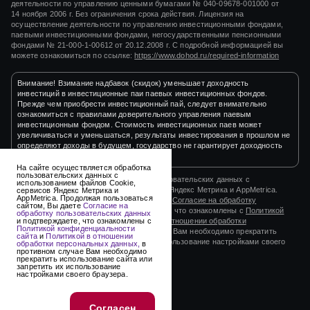
деятельности по управлению ценными бумагами
№ 040-09678-001000
от
14 ноября 2006 г.
Без ограничения срока действия. Лицензия на
осуществление деятельности по управлению инвестиционными фондами,
паевыми инвестиционными фондами, негосударственными пенсионными
фондами
№ 21-000-1-00612
от
20.12.2008 г.
С подробной информацией вы
можете ознакомиться по ссылке:
https://www.dohod.ru/required-information
Внимание! Взимание надбавок (скидок) уменьшает доходность
инвестиций в инвестиционные паи паевых инвестиционных фондов.
Прежде чем приобрести инвестиционный пай, следует внимательно
ознакомиться с правилами доверительного управления паевым
инвестиционным фондом. Стоимость инвестиционных паев может
увеличиваться и уменьшаться, результаты инвестирования в прошлом не
определяют доходы в будущем, государство не гарантирует доходность
инвестиций в инвестиционные фонды.
На сайте осуществляется обработка
пользовательских данных с
На сайте осуществляется обработка пользовательских данных с
использованием файлов Cookie,
использованием файлов Cookie, сервисов Яндекс Метрика и AppMetrica.
сервисов Яндекс Метрика и
AppMetrica. Продолжая пользоваться
Продолжая пользоваться сайтом, Вы даете
Согласие на обработку
сайтом, Вы даете
Согласие на
пользовательских данных
и подтверждаете, что ознакомлены с
Политикой
обработку пользовательских данных
конфиденциальности сайта
и
Политикой в отношении обработки
и подтверждаете, что ознакомлены с
Политикой конфиденциальности
персональных данных,
в противном случае Вам необходимо прекратить
сайта
и
Политикой в отношении
использование сайта или запретить их использование настройками своего
обработки персональных данных,
в
противном случае Вам необходимо
браузера.
прекратить использование сайта или
запретить их использование
настройками своего браузера.
2003-2026 © ООО «УК «ДОХОДЪ»
Разработано в
its.agency
Согласен