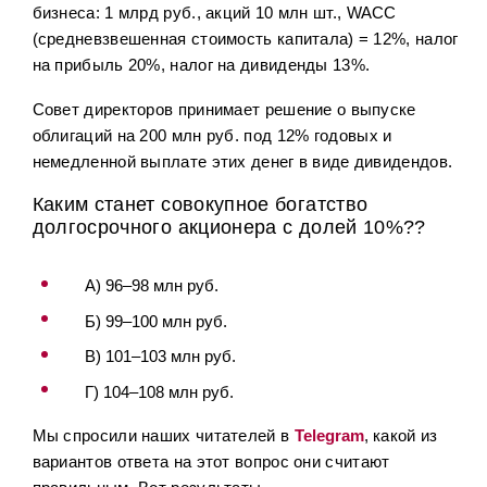
бизнеса: 1 млрд руб., акций 10 млн шт., WACC
Налоги
3
(средневзвешенная стоимость капитала) = 12%, налог
на прибыль 20%, налог на дивиденды 13%.
Фонды с целевой датой
30
Детский портфель
15
Совет директоров принимает решение о выпуске
облигаций на 200 млн руб. под 12% годовых и
ЗПИФ
6
немедленной выплате этих денег в виде дивидендов.
Каким станет совокупное богатство
долгосрочного акционера с долей 10%??
А) 96–98 млн руб.
Б) 99–100 млн руб.
В) 101–103 млн руб.
Г) 104–108 млн руб.
Мы спросили наших читателей в
Telegram
, какой из
вариантов ответа на этот вопрос они считают