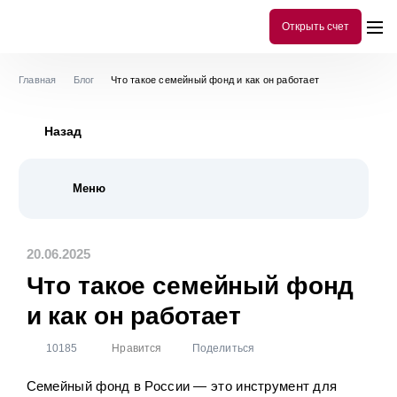
Открыть счет
Главная
Блог
Что такое семейный фонд и как он работает
Назад
Меню
Все публикации
299
20.06.2025
История
10
Что такое семейный фонд
Инструменты аналитики
78
и как он работает
Библиотека инвестора
101
10185
Нравится
Поделиться
Акции
54
Облигации
80
Семейный фонд в России — это инструмент для