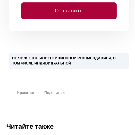
Отправить
НЕ ЯВЛЯЕТСЯ ИНВЕСТИЦИОННОЙ РЕКОМЕНДАЦИЕЙ, В
ТОМ ЧИСЛЕ ИНДИВИДУАЛЬНОЙ
Управляющая компания "ДОХОДЪ", общество с ограниченной
ответственностью (далее Компания) не обещает и не гарантирует
доходность вложений. Решения принимаются инвестором
Нравится
Поделиться
самостоятельно. Информация, представленная здесь, не является
индивидуальной инвестиционной рекомендацией, а упоминаемые
финансовые инструменты могут не подходить вам по
инвестиционным целям, допустимому риску, инвестиционному
горизонту и прочим параметрам индивидуального инвестиционного
профиля.
Читайте также
При подготовке представленных материалов была использована