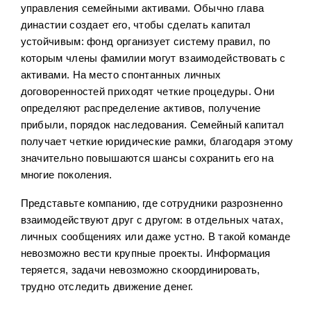
управления семейными активами. Обычно глава
Налоги
3
династии создает его, чтобы сделать капитал
устойчивым: фонд организует систему правил, по
Фонды с целевой датой
30
которым члены фамилии могут взаимодействовать с
Детский портфель
15
активами. На место спонтанных личных
договоренностей приходят четкие процедуры. Они
ЗПИФ
6
определяют распределение активов, получение
прибыли, порядок наследования. Семейный капитал
получает четкие юридические рамки, благодаря этому
значительно повышаются шансы сохранить его на
многие поколения.
Представьте компанию, где сотрудники разрозненно
взаимодействуют друг с другом: в отдельных чатах,
личных сообщениях или даже устно. В такой команде
невозможно вести крупные проекты. Информация
теряется, задачи невозможно скоординировать,
трудно отследить движение денег.