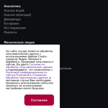
Аналитика
Анализ акций
Анализ облигаций
Дивиденды
Котировки
Исследования
Индексы
Физическим лицам
Открытые паевые фонды
Биржевые паевые фонды
На сайте осуществляется обработка
пользовательских данных с
Семейные фонды
использованием файлов Cookie,
сервисов Яндекс Метрика и
Детский портфель
AppMetrica. Продолжая пользоваться
Пенсионные накопления
сайтом, Вы даете
Согласие на
обработку пользовательских данных
Индивидуальное доверительное управление
и подтверждаете, что ознакомлены с
Политикой конфиденциальности
Блог
сайта
и
Политикой в отношении
обработки персональных данных,
в
противном случае Вам необходимо
Юридическим лицам
прекратить использование сайта или
запретить их использование
Создание ЗПИФ
настройками своего браузера.
Эндаумент-фонды
Саморегулируемым организациям
Согласен
Сервис-центр для НПФ
Агентам