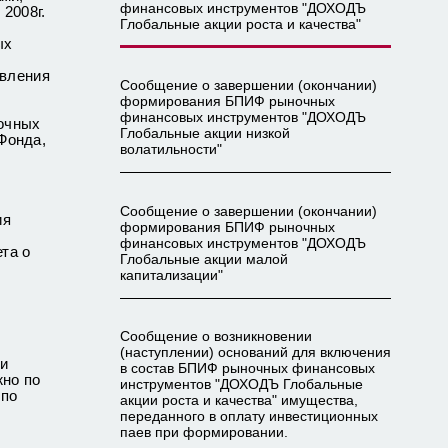
финансовых инструментов "ДОХОДЪ
2008г.
Глобальные акции роста и качества"
ых
авления
Сообщение о завершении (окончании)
формирования БПИФ рыночных
финансовых инструментов "ДОХОДЪ
ночных
Глобальные акции низкой
Фонда,
волатильности"
Сообщение о завершении (окончании)
ия
формирования БПИФ рыночных
финансовых инструментов "ДОХОДЪ
та о
Глобальные акции малой
капитализации"
Сообщение о возникновении
(наступлении) оснований для включения
ми
в состав БПИФ рыночных финансовых
жно по
инструментов "ДОХОДЪ Глобальные
 по
акции роста и качества" имущества,
переданного в оплату инвестиционных
паев при формировании.