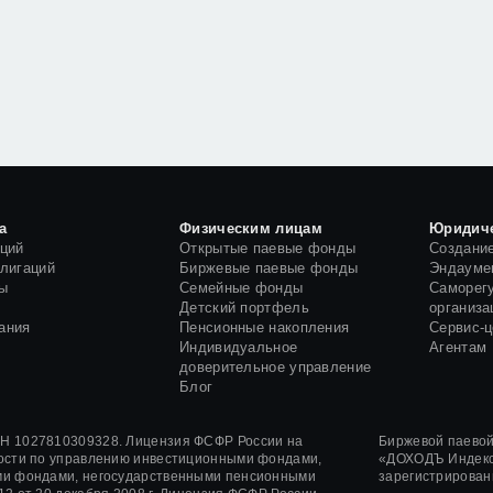
а
Физическим лицам
Юридич
кций
Открытые паевые фонды
Создани
блигаций
Биржевые паевые фонды
Эндауме
ы
Семейные фонды
Саморег
и
Детский портфель
организа
ания
Пенсионные накопления
Сервис-
Индивидуальное
Агентам
доверительное управление
Блог
 1027810309328. Лицензия ФСФР России на
Биржевой паево
ости по управлению инвестиционными фондами,
«ДОХОДЪ Индекс
и фондами, негосударственными пенсионными
зарегистрирован