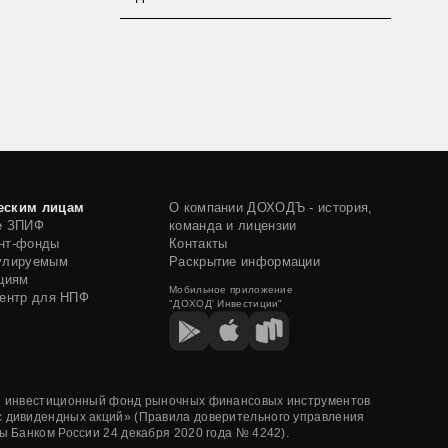
еским лицам
О компании ДОХОДЪ - история,
е ЗПИФ
команда и лицензии
нт-фонды
Контакты
улируемым
Раскрытие информации
циям
Мобильное приложение
центр для НПФ
"ДОХОД' Инвестиции"
й инвестиционный фонд рыночных финансовых инструментов
 дивидендных акций»
(Правила доверительного управления
ы Банком России
24 декабря 2020 года
№ 4242)
.