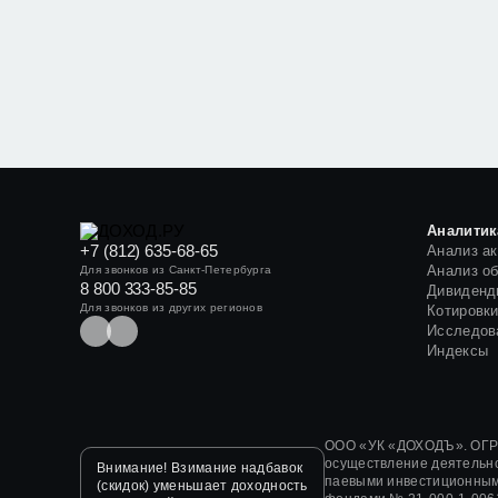
Аналитик
+7 (812) 635-68-65
Анализ а
Анализ о
Для звонков из Санкт-Петербурга
8 800 333-85-85
Дивиденд
Для звонков из других регионов
Котировк
Исследов
Индексы
ООО «УК «ДОХОДЪ». ОГРН
осуществление деятельн
Внимание! Взимание надбавок
паевыми инвестиционным
(скидок) уменьшает доходность