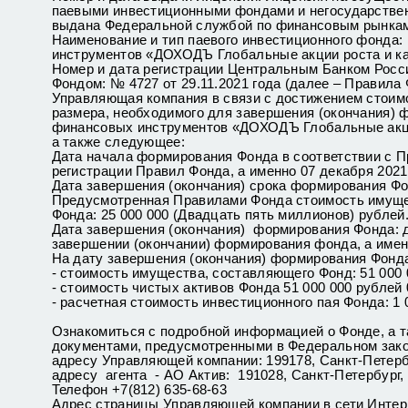
паевыми инвестиционными фондами и негосударствен
выдана Федеральной службой по финансовым рынка
Наименование и тип паевого инвестиционного фонда
инструментов «ДОХОДЪ Глобальные акции роста и ка
Номер и дата регистрации Центральным Банком Росс
Фондом: № 4727 от 29.11.2021 года (далее – Правила 
Управляющая компания в связи с достижением стоимо
размера, необходимого для завершения (окончания)
финансовых инструментов «ДОХОДЪ Глобальные акци
а также следующее:
Дата начала формирования Фонда в соответствии с Пр
регистрации Правил Фонда, а именно 07 декабря 2021
Дата завершения (окончания) срока формирования Фо
Предусмотренная Правилами Фонда стоимость имуще
Фонда: 25 000 000 (Двадцать пять миллионов) рублей
Дата завершения (окончания) формирования Фонда: д
завершении (окончании) формирования фонда, а именн
На дату завершения (окончания) формирования Фонд
- стоимость имущества, составляющего Фонд: 51 000 
- стоимость чистых активов Фонда 51 000 000 рублей 
- расчетная стоимость инвестиционного пая Фонда: 1 
Ознакомиться с подробной информацией о Фонде, а 
документами, предусмотренными в Федеральном зако
адресу Управляющей компании: 199178, Санкт-Петербург
адресу агента - АО Актив: 191028, Санкт-Петербург, Л
Телефон +7(812) 635-68-63
Адрес страницы Управляющей компании в сети Интерн