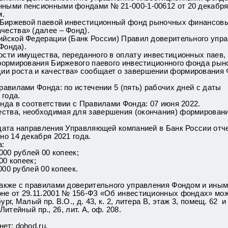
ными пенсионными фондами № 21-000-1-00612 от 20 декабря 
м.
: Биржевой паевой инвестиционный фонд рыночных финансов
чества» (далее – Фонд).
ийской Федерации (Банк России) Правил доверительного упр
Фонда).
сти имущества, переданного в оплату инвестиционных паев,
 формирования Биржевого паевого инвестиционного фонда ры
и роста и качества» сообщает о завершении формирования 
авилами Фонда: по истечении 5 (пять) рабочих дней с даты
 года.
нда в соответствии с Правилами Фонда: 07 июня 2022.
ства, необходимая для завершения (окончания) формирован
.
ата направления Управляющей компанией в Банк России отче
о 14 декабря 2021 года.
а:
000 рублей 00 копеек;
00 копеек;
000 рублей 00 копеек.
также с правилами доверительного управления Фондом и ины
не от 29.11.2001 № 156-ФЗ «Об инвестиционных фондах» мо
, Малый пр. В.О., д. 43, к. 2, литера В, этаж 3, помещ. 62 и
итейный пр., 26, лит. А, оф. 208.
ет: dohod.ru.