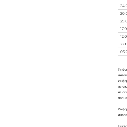
24.
20.
29.
17.
12.
22.
03.
Инфор
интел
Инфор
исклю
на ос
полно
Инфор
инвес
Никто