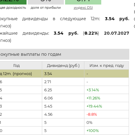
щая доходность
доля от прибыли
индекс DSI
окупные дивиденды в следующие 12m:
3.54
руб.
гноз)
жайшие дивиденды:
3.54
руб.
(
8.22%
)
20.07.2027
гноз)
окупные выплаты по годам
Год
Дивиденд (руб.)
Изм. к пред. году
д 12m. (прогноз)
3.54
-
6
2.71
-
5
6.25
+3.14%
4
6.06
+11.26%
3
5.45
+19.44%
2
4.56
-8.8%
1
5
0%
0
5
+100%