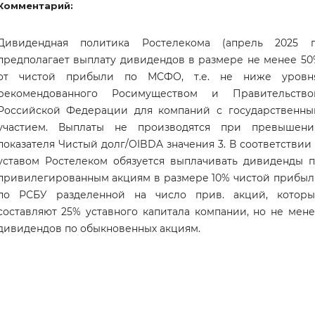
Комментарий:
Дивидендная политика Ростелекома (апрель 2025 г.
предполагает выплату дивидендов в размере не менее 5
от чистой прибыли по МСФО, т.е. не ниже уровня
рекомендованного Росимуществом и Правительство
Российской Федерации для компаний с государственны
участием. Выплаты не производятся при превышени
показателя Чистый долг/OIBDA значения 3. В соответствии
уставом Ростелеком обязуется выплачивать дивиденды п
привилегированным акциям в размере 10% чистой прибыл
по РСБУ разделенной на число прив. акций, которы
составляют 25% уставного капитала компании, но не мен
дивидендов по обыкновенных акциям.