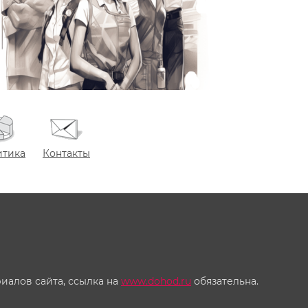
итика
Контакты
иалов сайта, ссылка на
www.dohod.ru
обязательна.