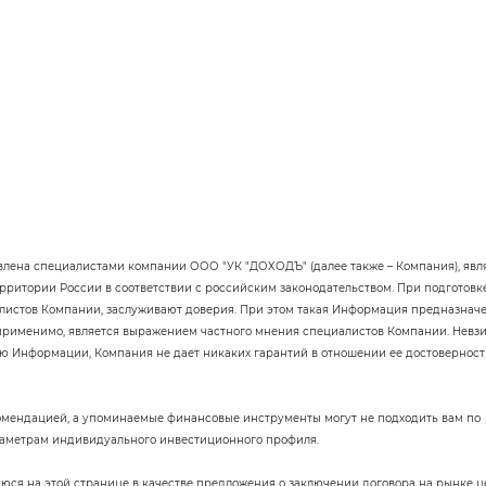
влена специалистами компании ООО "УК "ДОХОДЪ" (далее также – Компания), явл
ритории России в соответствии с российским законодательством. При подготовк
листов Компании, заслуживают доверия. При этом такая Информация предназнач
 применимо, является выражением частного мнения специалистов Компании. Невз
ию Информации, Компания не дает никаких гарантий в отношении ее достоверност
омендацией, а упоминаемые финансовые инструменты могут не подходить вам по
раметрам индивидуального инвестиционного профиля.
юся на этой странице в качестве предложения о заключении договора на рынке 