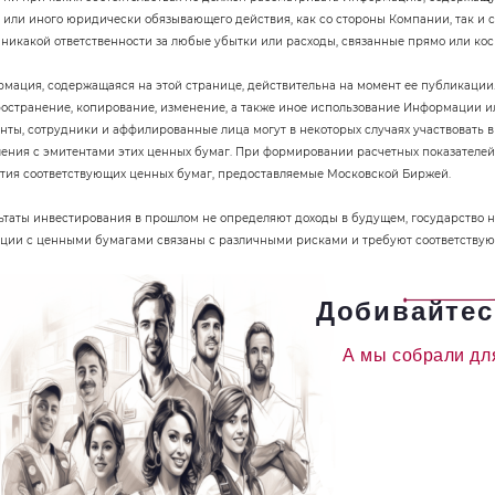
 или иного юридически обязывающего действия, как со стороны Компании, так и с
 никакой ответственности за любые убытки или расходы, связанные прямо или ко
мация, содержащаяся на этой странице, действительна на момент ее публикации
остранение, копирование, изменение, а также иное использование Информации ил
енты, сотрудники и аффилированные лица могут в некоторых случаях участвовать
ения с эмитентами этих ценных бумаг. При формировании расчетных показателе
тия соответствующих ценных бумаг, предоставляемые Московской Биржей.
ьтаты инвестирования в прошлом не определяют доходы в будущем, государство н
ции с ценными бумагами связаны с различными рисками и требуют соответствую
Добивайтес
А мы собрали дл