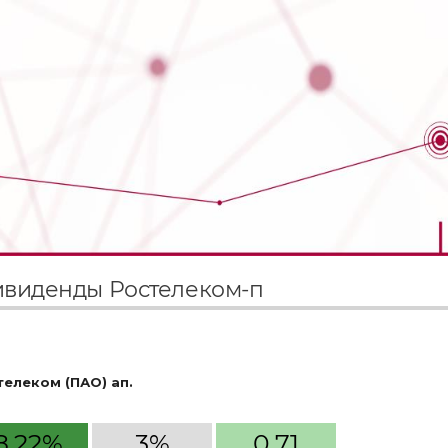
виденды Ростелеком-п
телеком (ПАО) ап.
8.22%
3%
0.71