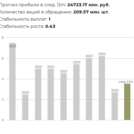
Прогноз прибыли в след. 12m:
24723.17
млн. руб.
Количество акций в обращении:
209.57
млн. шт.
Стабильность выплат:
1
Стабильность роста:
0.43
8
2018
2025
2024
6
2023
2020
2021
2022
4
след 12m
2026
2019
2
0