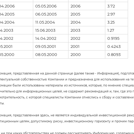
04.2006
05.05.2006
2006
3.72
04.2005
06.05.2005
2005
2.97
04.2004
11.05.2004
2004
3.25
04.2003
15.06.2003
2003
1.27
04.2002
14.04.2002
2002
0.9195
05.2001
09.05.2001
2001
0.4243
05.2000
08.05.2000
2000
0.8093
мация, представленная на данной странице (далее также - Информация), подгото
лектуальной собственностью Компании и предназначена для использования на тер
мации были использованы материалы из источников, которые, по мнению специа
чительно для информационных целей, не содержит рекомендаций и, там, где это
мотрительность, с которой специалисты Компании отнеслись к сбору и составлен
ты.
мация, представленная здесь, не является индивидуальной инвестиционной рек
тиционным целям, допустимому риску, инвестиционному горизонту и прочим па
 ни при каких обстоятельствах не должен рассматривать Информацию, содержащу