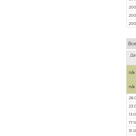
200
200
20
Все
Да
n/a
n/a
28.
23.
13.
17.
31.