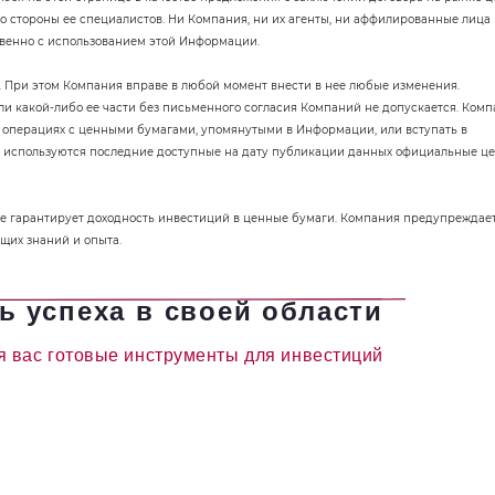
о стороны ее специалистов. Ни Компания, ни их агенты, ни аффилированные лица
свенно с использованием этой Информации.
. При этом Компания вправе в любой момент внести в нее любые изменения.
и какой-либо ее части без письменного согласия Компаний не допускается. Комп
 в операциях с ценными бумагами, упомянутыми в Информации, или вступать в
й используются последние доступные на дату публикации данных официальные ц
е гарантирует доходность инвестиций в ценные бумаги. Компания предупреждает
щих знаний и опыта.
ь успеха в своей области
я вас готовые инструменты для инвестиций