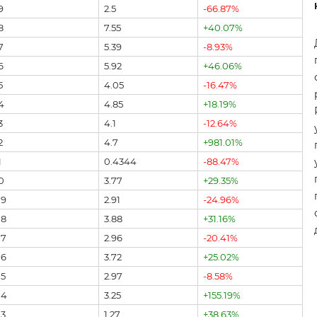
9
2.5
-66.87%
8
7.55
+40.07%
7
5.39
-8.93%
6
5.92
+46.06%
5
4.05
-16.47%
4
4.85
+18.19%
3
4.1
-12.64%
2
4.7
+981.01%
1
0.4344
-88.47%
0
3.77
+29.35%
09
2.91
-24.96%
08
3.88
+31.16%
07
2.96
-20.41%
06
3.72
+25.02%
5
2.97
-8.58%
04
3.25
+155.19%
3
1.27
+38.63%