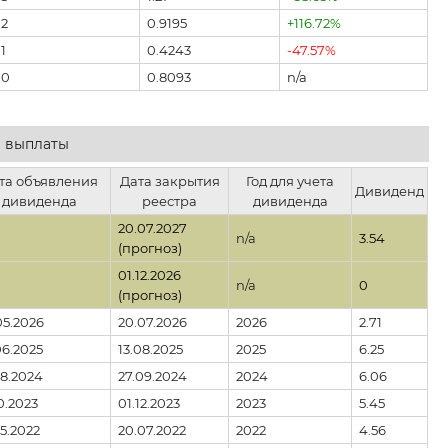
2
0.9195
+116.72%
1
0.4243
-47.57%
00
0.8093
n/a
 выплаты
та объявления
Дата закрытия
Год для учета
Дивиденд
дивиденда
реестра
дивиденда
20.07.2027
n/a
3.54
(прогноз)
01.12.2026
n/a
0
(прогноз)
05.2026
20.07.2026
2026
2.71
06.2025
13.08.2025
2025
6.25
08.2024
27.09.2024
2024
6.06
10.2023
01.12.2023
2023
5.45
05.2022
20.07.2022
2022
4.56