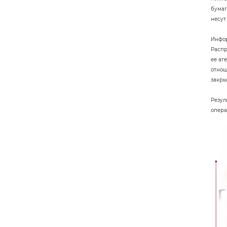
бумаг
несут
Инфор
Распр
ее аг
отнош
закры
Резул
опера