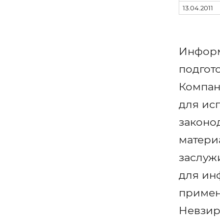
13.04.2011
Информ
подгот
Компан
для ис
законо
матери
заслуж
для ин
примен
Невзир