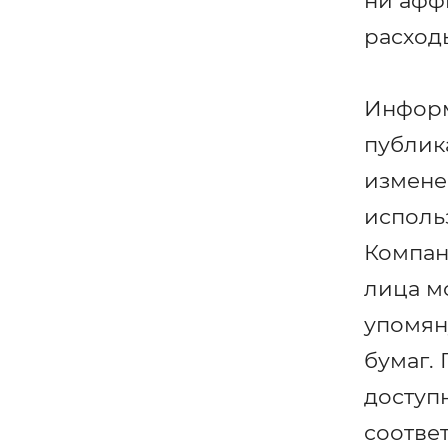
ни афф
расход
Информ
публик
измене
исполь
Компан
лица м
упомян
бумаг.
доступ
соотве