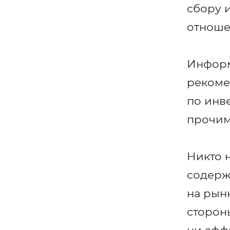
сбору 
отноше
Информ
рекоме
по инв
прочим
Никто 
содерж
на рын
стороны