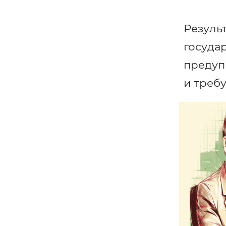
Резуль
госуда
предуп
и треб