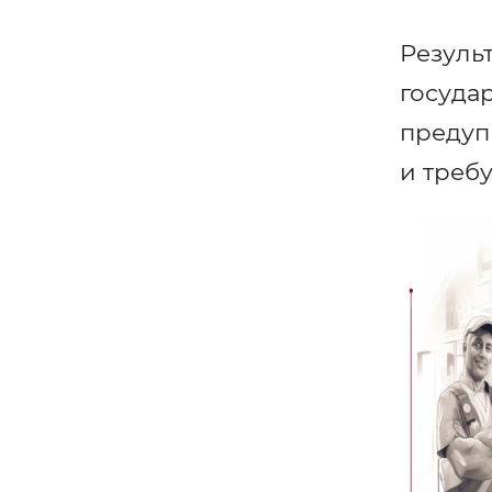
Резуль
госуда
предуп
и треб