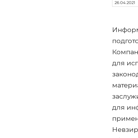
26.04.2021
Информ
подгот
Компан
для ис
законо
матери
заслуж
для ин
примен
Невзир