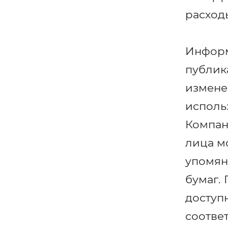
расход
Информ
публик
измене
исполь
Компан
лица м
упомян
бумаг.
доступ
соотве