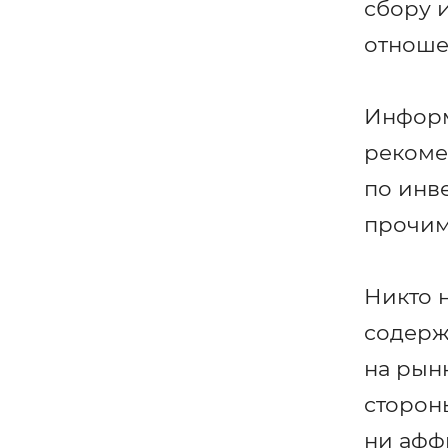
сбору 
отноше
Информ
рекоме
по инв
прочим
Никто 
содерж
на рын
стороны
ни афф