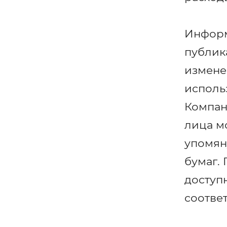
Информ
публик
измене
исполь
Компан
лица м
упомян
бумаг.
доступ
соотве