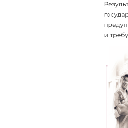
Резуль
госуда
предуп
и треб