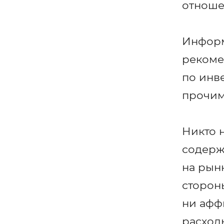
отноше
Информ
рекоме
по инв
прочим
Никто 
содерж
на рын
стороны
ни афф
расход