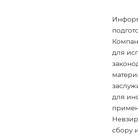
Информ
подгот
Компан
для ис
законо
матери
заслуж
для ин
примен
Невзир
сбору 